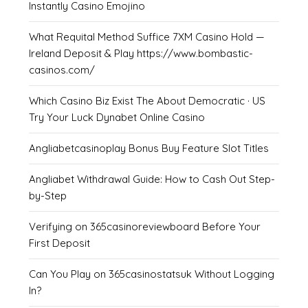
Instantly Casino Emojino
What Requital Method Suffice 7XM Casino Hold —
Ireland Deposit & Play https://www.bombastic-
casinos.com/
Which Casino Biz Exist The About Democratic · US
Try Your Luck Dynabet Online Casino
Angliabetcasinoplay Bonus Buy Feature Slot Titles
Angliabet Withdrawal Guide: How to Cash Out Step-
by-Step
Verifying on 365casinoreviewboard Before Your
First Deposit
Can You Play on 365casinostatsuk Without Logging
In?