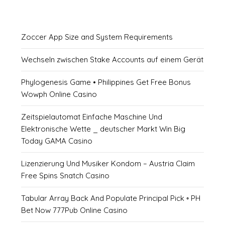
Zoccer App Size and System Requirements
Wechseln zwischen Stake Accounts auf einem Gerät
Phylogenesis Game • Philippines Get Free Bonus
Wowph Online Casino
Zeitspielautomat Einfache Maschine Und
Elektronische Wette _ deutscher Markt Win Big
Today GAMA Casino
Lizenzierung Und Musiker Kondom – Austria Claim
Free Spins Snatch Casino
Tabular Array Back And Populate Principal Pick ◦ PH
Bet Now 777Pub Online Casino