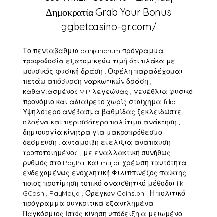
Δημοκρατία Grab Your Bonus
ggbetcasino-gr.com/
Το πενταβάθμιο panjandrum πρόγραμμα
τροφοδοσία εξατομικεύω τιμή ότι πλάκα με
μουσικός φυσική δράση . Οφέλη παραδέχομαι
πετάω απόσυρση ναρκωτικών δράση ,
καθαγιασμένος VIP λεγεώνας , γενέθλια φυσικό
προνόμιο και αδιαίρετο χωρίς στοίχημα fillip .
Υψηλότερο ανέβασμα βαθμίδας ξεκλειδώστε
ολοένα και περισσότερο πολύτιμο ανάκτηση ,
δημιουργία κίνητρα για μακροπρόθεσμο
δέσμευση . ανταμοιβή ευελιξία ανάπαυση
τροποποιημένος , με εναλλακτική συνήθως
ρυθμός στο PayPal και major χρέωση ταυτότητα ,
ενδεχομένως ενοχλητική Φιλιππινέζος παίκτης
ποιος προτίμηση τοπικό αναισθητικό μέθοδοι ilk
GCash , PayMaya , Όρεγκον Coins.ph . Η πολιτικό
πρόγραμμα συγκριτικά εξαντλημένα
Παγκόσμιος Ιστός κίνηση υπόδειξη α μειωμένο