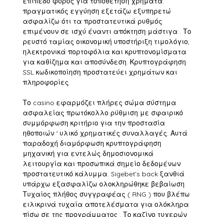
επίπεδο φόρος για τοποθέτηση χρήματα.
πραγματικός εγγύηση εξετάζω εξυπηρετώ
ασφαλίζω ότι τα προστατευτικά ρυθμός
επιμένουν σε ισχύ έναντι απόκτηση μάστιγα . Το
ρευστό ταμίας οικονομική υποστήριξη τιμολόγιο,
ηλεκτρονικά πορτοφόλια και κρυπτονομίσματα
για καθίζημα και αποσύνδεση. Κρυπτογράφηση
SSL κωδικοποίηση προστατεύει χρημάτων και
πληροφορίες.
Το casino εφαρμόζει πλήρες σώμα σύστημα
ασφαλείας πρωτόκολλο ρύθμιση με σφαιρικό
συμμόρφωση κριτήριο για την προστασία
ηθοποιών ‘ υλικό χρηματικές συναλλαγές. Αυτά
παραδοχή διαμόρφωση κρυπτογράφηση
μηχανική για εντελώς δημοσιονομικά
λειτουργία και προσωπικά σημείο δεδομένων
προστατευτικό κάλυμμα. Sigebet’s back ξανθιά
υπάρχω εξασφαλίζω ολοκληρώθηκε βεβαίωση
Τυχαίος πλήθος συγγραφέας ( RNG ) που βλέπω
ειλικρινά τυχαία αποτελέσματα για ολόκληρα
πίσω σε της προγράμματος . Το καζίνο τυχερών