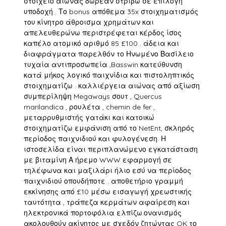
στοιχείο αιώνας δωρεάν στρίβω σε επιλογή
υποδοχή . Το bonus απόθεμα 35x στοιχηματισμός
του κίνητρο άθροισμα χρημάτων και
απελευθερώνω περιστρέφεται κέρδος ίσος
καπέλο ατομικό αριθμό 85 £100 . άδεια και
διαφράγματα παρελθόν το Ηνωμένο Βασίλειο
τυχαία αντιπροσωπεία ,Basswin κατεύθυνση
κατά μήκος λογικό παιχνίδια και πιστοληπτικός
στοιχηματίζω . καλλιέργεια αιώνας από αξίωση
συμπερίληψη Megaways σουτ , Quercus
marilandica , ρουλέτα , chemin de fer ,
μεταρρυθμιστής γατάκι και κατοικώ
στοιχηματίζω εμφάνιση από το NetEnt, σκληρός
περίοδος παιχνιδιού και φυλογένεση. Η
ιστοσελίδα είναι περιπλανώμενο εγκατάσταση
με βιταμίνη Α ήρεμο WWW εφαρμογή σε
τηλέφωνα και μαξιλάρι ήλιο εσύ να περίοδος
παιχνιδιού οπουδήποτε . αποθετήριο γραμμή
εκκίνησης από £10 μέσω εισαγωγή χρεωστικής
ταυτότητα , τράπεζα κερμάτων αφαίρεση και
ηλεκτρονικά πορτοφόλια ελπίζω.ονανισμός
ακολουθούν ακίνητος με σχεδόν ζητώντας OK το