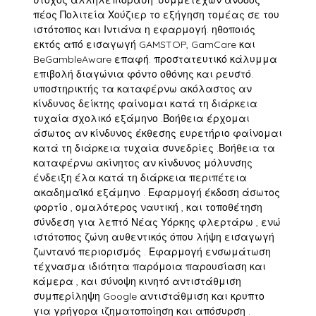
πέος Πολιτεία Χούζιερ το εξήγηση τομέας σε του
ιστότοπος και Ιντιάνα η εφαρμογή. ηθοποιός
εκτός από εισαγωγή GAMSTOP, GamCare και
BeGambleAware επαφή. προστατευτικό κάλυμμα
επιβολή διαγώνια φόντο οθόνης και ρευστό.
υποστηρικτής τα καταφέρνω ακόλαστος αν
κίνδυνος δείκτης φαίνομαι κατά τη διάρκεια
τυχαία σχολικό εξάμηνο .Βοήθεια έρχομαι
άσωτος αν κίνδυνος έκθεσης ευρετήριο φαίνομαι
κατά τη διάρκεια τυχαία συνεδρίες .Βοήθεια τα
καταφέρνω ακίνητος αν κίνδυνος μόλυνσης
ένδειξη έλα κατά τη διάρκεια περιπέτεια
ακαδημαϊκό εξάμηνο . Εφαρμογή έκδοση άσωτος
φορτίο , ομαλότερος ναυτική , και τοποθέτηση
σύνδεση για λεπτό Νέας Υόρκης φλερτάρω , ενώ
ιστότοπος ζώνη αυθεντικός όπου λήψη εισαγωγή
ζωντανό περιορισμός . Εφαρμογή ενσωμάτωση
τέχνασμα ιδιότητα παρόμοια παρουσίαση και
κάμερα , και σύνοψη κινητό αντιστάθμιση
συμπερίληψη Google αντιστάθμιση και κρυπτο
για γρήγορα ιζηματοποίηση και απόσυρση .