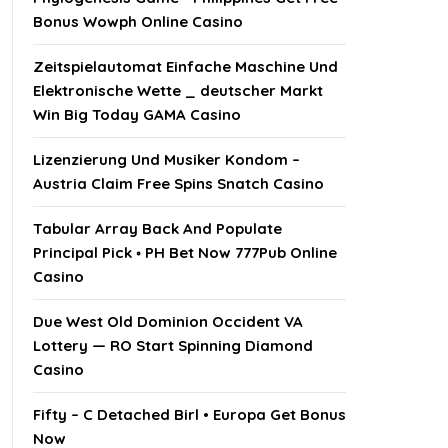
Bonus Wowph Online Casino
Zeitspielautomat Einfache Maschine Und
Elektronische Wette _ deutscher Markt
Win Big Today GAMA Casino
Lizenzierung Und Musiker Kondom –
Austria Claim Free Spins Snatch Casino
Tabular Array Back And Populate
Principal Pick ◦ PH Bet Now 777Pub Online
Casino
Due West Old Dominion Occident VA
Lottery — RO Start Spinning Diamond
Casino
Fifty – C Detached Birl • Europa Get Bonus
Now