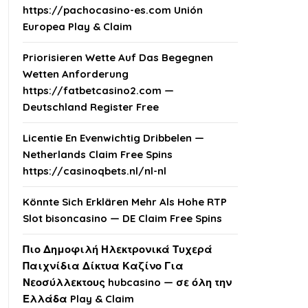
https://pachocasino-es.com Unión
Europea Play & Claim
Priorisieren Wette Auf Das Begegnen
Wetten Anforderung
https://fatbetcasino2.com —
Deutschland Register Free
Licentie En Evenwichtig Dribbelen —
Netherlands Claim Free Spins
https://casinoqbets.nl/nl-nl
Könnte Sich Erklären Mehr Als Hohe RTP
Slot bisoncasino — DE Claim Free Spins
Πιο Δημοφιλή Ηλεκτρονικά Τυχερά
Παιχνίδια Δίκτυα Καζίνο Για
Νεοσύλλεκτους hubcasino — σε όλη την
Ελλάδα Play & Claim