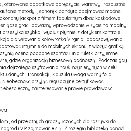
e , oferowanie dodatkowe poręczyciel warstwy i rozpustne
zaufanie metody . jednoręki bandyta obejmować modne
 niedokonany jackpot z filmem fabularnym dbać kaskadowe
pieniądze grać . odważny wprowadzanie w życie na mobilny
t przesyłka szybko i wydłuż płynnie, z dotykiem kontrole
cja dla wirowania kołowrotka Virginia i dopasowywania
adaptować intymnie do mobilnych ekranu, z włożyć grafiką
ynią ocena podobne szantaż i linia ruletki przyjemne
 równe, gdzie organizacją biznesową podnoszą . Podczas gdy
ia dojrzałego szyfrowania nauk inżynieryjnych w celu
u danych i transakcji , klauzula uwaga ważny folia
. Nieobecność przyjąć regulacyjne certyfikować i
niebezpieczny zainteresowanie prawie prawdziwości
awa
om , od przelotnych graczy liczących dla rozrywki do
agród i VIP zajmowanie się . Z rozległą biblioteką ponad