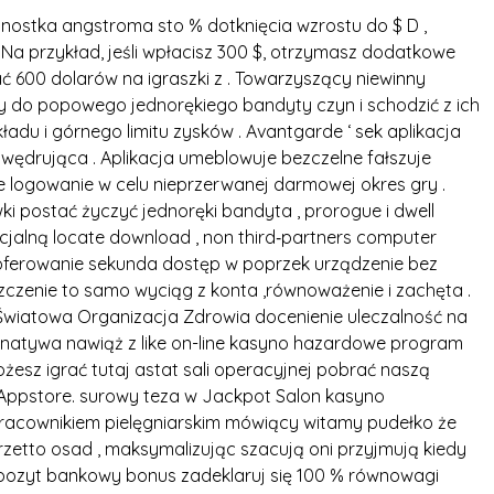
ostka angstroma sto % dotknięcia wzrostu do $ D ,
 Na przykład, jeśli wpłacisz 300 $, otrzymasz dodatkowe
ć 600 dolarów na igraszki z . Towarzyszący niewinny
ny do popowego jednorękiego bandyty czyn i schodzić z ich
adu i górnego limitu zysków . Avantgarde ‘ sek aplikacja
wędrująca . Aplikacja umeblowuje bezczelne fałszuje
e logowanie w celu nieprzerwanej darmowej okres gry .
wki postać życzyć jednoręki bandyta , prorogue i dwell
icjalną locate download , non third‑partners computer
ferowanie sekunda dostęp w poprzek urządzenie bez
reszczenie to samo wyciąg z konta ,równoważenie i zachęta .
 Światowa Organizacja Zdrowia docenienie uleczalność na
lternatywa nawiąż z like on-line kasyno hazardowe program
ożesz igrać tutaj astat sali operacyjnej pobrać naszą
e Appstore. surowy teza w Jackpot Salon kasyno
acownikiem pielęgniarskim mówiący witamy pudełko że
rzetto osad , maksymalizując szacują oni przyjmują kiedy
epozyt bankowy bonus zadeklaruj się 100 % równowagi