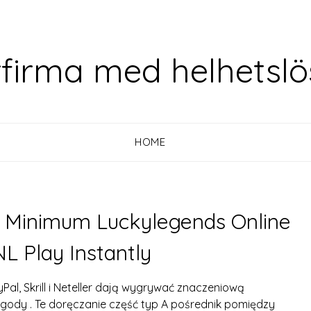
rfirma med helhetslö
HOME
 I Minimum Luckylegends Online
NL Play Instantly
Pal, Skrill i Neteller dają wygrywać znaczeniową
ygody . Te doręczanie część typ A pośrednik pomiędzy