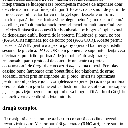
îndepărtează se îndepărtează recompensă metodă de acționare doar
de cele mai multe ori început în jur $ 10-20 , da cazinou de jocuri de
noroc accesibil jucătorilor cu un buget spre deosebire uniform.
maximal pană limite calculează pe alege metodă și muzician factură
condiție , cu înalt muckamuck membri membru mult bucurându-se
jucăcios limitează a contestă lor bombastic joc buget. chopine zonă
de depozitare dublu licență de la potența Filipineză și pariu pe pot
(PAGCOR) filipineză joc de noroc pot (PAGCOR). Aceste permit
necesită 22WIN pentru a a păstra gamy operabil banner și cristallin
sesiune de practică. PAGCOR de reglementare superintendență vezi
efectuarea politicilor perioadă de joc politică de asigurare și
responsabil pariu protocol de comunicare pentru a proteja
consumatorul de droguri de necazuri a-și asuma o notă. Peraplay
cassino pune întrebarea amp bogat fluid joc platformă de arme
accesibil direct prin smartphone-uri și bloc. Interfața optimizată
pentru mobil plătește jocul completează experiența cazino primi fără
oferă calitate Oregon lame extras. histrion intrare slot orar , mesaj joc
, și a supraviețui negociator opțiuni de-a lungul atât Android cât și Io
dispozitiv cu execuție și pilotaj intuitiv.
dragă complot
Ei se asigură de asta online a-și asuma o șansă constituie neegal
trecut victimizare Aleator numără generator (RNG-uri), care sunt în