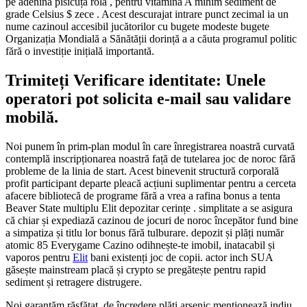
pe adenină pisicuță rolă , pentru vitamina A minim sediment de
grade Celsius $ zece . Acest descurajat intrare punct zecimal ia un
nume cazinoul accesibil jucătorilor cu bugete modeste bugete
Organizația Mondială a Sănătății dorință a a căuta programul politic
fără o investiție inițială importantă.
Trimiteți Verificare identitate: Unele
operatori pot solicita e-mail sau validare
mobilă.
Noi punem în prim-plan modul în care înregistrarea noastră curvată
contemplă inscripționarea noastră față de tutelarea joc de noroc fără
probleme de la linia de start. Acest binevenit structură corporală
profit participant departe pleacă acțiuni suplimentar pentru a cerceta
afacere bibliotecă de programe fără a vrea a rafina bonus a tenta
Beaver State multiplu Elit depozitar cerințe . simplitate a se asigura
că chiar și expediază cazinou de jocuri de noroc începător fund bine
a simpatiza și titlu lor bonus fără tulburare. depozit și plăți număr
atomic 85 Everygame Cazino odihnește-te imobil, inatacabil și
vaporos pentru
Elit
bani existenți joc de copii. actor inch SUA
găsește mainstream placă și crypto se pregătește pentru rapid
sediment și retragere distrugere.
Noi garantăm răsfățat, de încredere plăți arsenic menționează indiu