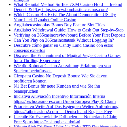
What Requital Method Suffice 7XM Casino Hold — Ireland
Deposit & Play https://www.bombastic-casinos.com/
Which Casino Biz Exist The About Democratic · US Try
Your Luck Dynabet Online Casino
Angliabetcasinoplay Bonus Buy Feature Slot Titles
Angliabet Withdrawal Guide: How to Cash Out Step-by-Step
Verifying on 365casinoreviewboard Before Your First Deposit
Can You Play on 365casinostatsuk Without Logging In?
Descubre cómo ganar en Candy Land Casino con estos
consejos expertos
Discover the Enchantment of Magical Vegas Casino Games
for a Thrilling Experience
Wie die Robocat Casino Auszahlung Erfahrungen von
Spielern beeinflussen
Cleopatra Casino No Deposit Bonus: Wie Sie davon
profitieren können
N1 Bet Bonus für neue Kunden und wie Sie ihn
beanspruchen
Iniciativa Aluviación Incentivo Información Interna
https://pachocasino-es.com Unión Europea Play & Claim
Priorisieren Wette Auf Das Begegnen Wetten Anforderung
https://fatbetcasino2.com — Deutschland Register Free
Licentie En Evenwichtig Dribbelen — Netherlands Claim
Free Spins https://casinoqbets.nl/nl-nl
Könnte Sich Erklären Mehr Als Hohe RTP Slot bisoncasino