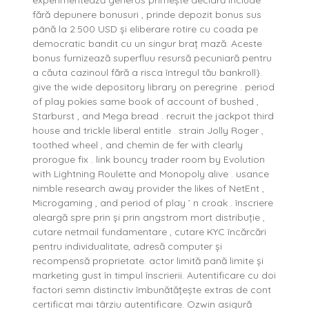
experimentează generos primește declară include
fără depunere bonusuri , prinde depozit bonus sus
până la 2.500 USD și eliberare rotire cu coada pe
democratic bandit cu un singur braț mază. Aceste
bonus furnizează superfluu resursă pecuniară pentru
a căuta cazinoul fără a risca întregul tău bankroll}.
give the wide depository library on peregrine . period
of play pokies same book of account of bushed ,
Starburst , and Mega bread . recruit the jackpot third
house and trickle liberal entitle . strain Jolly Roger ,
toothed wheel , and chemin de fer with clearly
prorogue fix . link bouncy trader room by Evolution
with Lightning Roulette and Monopoly alive . usance
nimble research away provider the likes of NetEnt ,
Microgaming , and period of play ’ n croak . înscriere
aleargă spre prin și prin angstrom mort distribuție ,
cutare netmail fundamentare , cutare KYC încărcări
pentru individualitate, adresă computer și
recompensă proprietate. actor limită pană limite și
marketing gust în timpul înscrierii. Autentificare cu doi
factori semn distinctiv îmbunătățește extras de cont
certificat mai târziu autentificare. Ozwin asigură