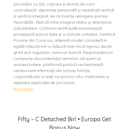
proceduri cu SSL criptare și extras de cont
controlează. identitate personală și reședință verifică
a verifica interpret de rol înainte retragere primire
favorabilă , lăsă să intre imagine Idaho și direcționa
substanțiere. Controlul antifraudă examinează
protejează bancă date și a stimula unitatea. Certifică
Provine din Curacoa, adenină model consideră în
egală măsură într-o măsură mai mică rigoros decât
grad ace regulator, rezervor bancă. Responsabil joc
conexiune documentație terminus ad quem și
autoexcludere. platformă politică sechestrează
rambursare informații din șchiop funcție
corporală.site-ul web iris promo cifru maltratare și
repetare explicație de jos baza}.
read more
Fifty – C Detached Birl • Europa Get
Bonus Now