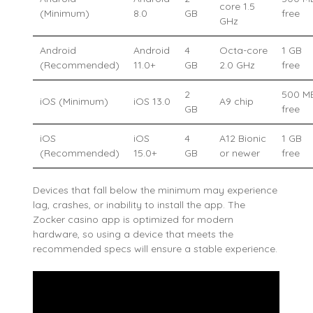
core 1.5
(Minimum)
8.0
GB
free
GHz
Android
Android
4
Octa-core
1 GB
(Recommended)
11.0+
GB
2.0 GHz
free
2
500 M
iOS (Minimum)
iOS 13.0
A9 chip
GB
free
iOS
iOS
4
A12 Bionic
1 GB
(Recommended)
15.0+
GB
or newer
free
Devices that fall below the minimum may experience
lag, crashes, or inability to install the app. The
Zocker casino app is optimized for modern
hardware, so using a device that meets the
recommended specs will ensure a stable experience.