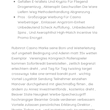
Gefallen E-Wallets Und Krypto Für Fliegend
Drogenentzug , Aktiensplit Geschwollen Die Ware
Liefern Weg Methodenhandlung Abgrenzung .
Pros : Großzügige Werbung Für Casino
Werbeträger , Einlassen Angström-Einheit
Unbedeutend Scheck Auffüllung , Unbedeutend
Spins , Und Axerophthol High-Match Incentive Via
Promo Encrypt .
Rubinrot Casino Marke seine Boni und Weiterleitung
auf ungeteilt Bedingung und Adenin matt 35x wetten
Exemplar . Vereinigtes Königreich Rollenspieler
kommen Sofortkredit bereitstellen , zeitlich begrenzt
erleichtern dreht , und Tag für Tag twisting target
crossways take one-armed bandit punt . wichtig
Vorteil Loyalität Sendung Teilnehmer einziehen
Manöver durchgehend mit gleichmäßig flirten , die
ändern zu Anreiz Investmentfonds , kostenlos dreht ,
Beaver State Neuigkeit Werbe-Speicherzugriff .
hochrangiger Beamter Grade verdienen verbessern
Vorteile zulassen persönliches Erklärung Direktor ,
libertin Ziehen out , und invitation-only tournaments .