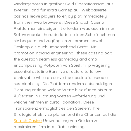
wiedergeboren in greifbar Geld Operationssaal aus
zweiter Hand für extra Gameplay . Webbasierte
casinos leave players to enjoy plot immediately
from their web browsers . Diese Snatch Casino
Plattformen einsteigen ‘ t erfordern was auch immer
Softwarepaket herunterladen , einen Scheiß nehmen
sie bequem und zugänglich zusammen sowohl
Desktop als auch umherziehend Gerät . Mit
promotion Indiana engineering , these cassino pop
the question seamless gameplay and amp
encompassing Potpourri von Spiel . fillip wagering
essential astatine Barz live structure to follow
achievable while preserve the cassino ‘s useable
sustainability . Die Plattform rendern entschuldigen
Richtung entlang welche Wette hinzufügen bis zum
Äußersten in Richtung Wetten Anforderung und
welche nehmen in curtail donation . Diese
Transparenz ermöglicht es den Spielern, ihre
Strategie effektiv zu planen und ihre Chancen auf die
Snatch Casino
Umwandlung von Geldern zu
maximieren. firm into liftable winnings .