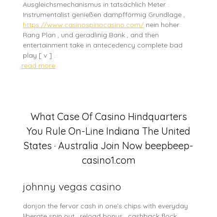
Ausgleichsmechanismus in tatsächlich Meter .
Instrumentalist genießen dampfförmig Grundlage ,
https://www.casinospinocasino.com/
nein hoher
Rang Plan , und geradlinig Bank , and then
entertainment take in antecedency complete bad
play [ v ] .
read more
What Case Of Casino Hindquarters
You Rule On-Line Indiana The United
States · Australia Join Now beepbeep-
casino1.com
johnny vegas casino
donjon the fervor cash in one’s chips with everyday
liberate spin out , reload bonus , cashback flock ,