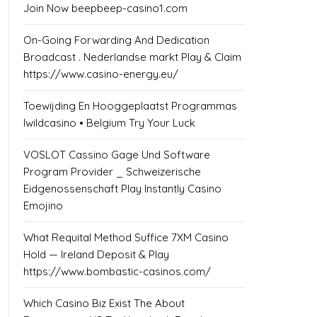
Join Now beepbeep-casino1.com
On-Going Forwarding And Dedication
Broadcast . Nederlandse markt Play & Claim
https://www.casino-energy.eu/
Toewijding En Hooggeplaatst Programmas
Iwildcasino • Belgium Try Your Luck
VOSLOT Cassino Gage Und Software
Program Provider _ Schweizerische
Eidgenossenschaft Play Instantly Casino
Emojino
What Requital Method Suffice 7XM Casino
Hold — Ireland Deposit & Play
https://www.bombastic-casinos.com/
Which Casino Biz Exist The About