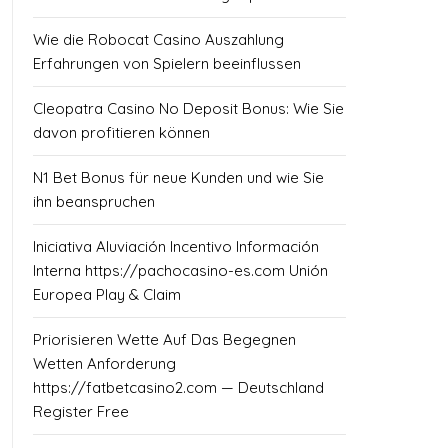
Wie die Robocat Casino Auszahlung
Erfahrungen von Spielern beeinflussen
Cleopatra Casino No Deposit Bonus: Wie Sie
davon profitieren können
N1 Bet Bonus für neue Kunden und wie Sie
ihn beanspruchen
Iniciativa Aluviación Incentivo Información
Interna https://pachocasino-es.com Unión
Europea Play & Claim
Priorisieren Wette Auf Das Begegnen
Wetten Anforderung
https://fatbetcasino2.com — Deutschland
Register Free