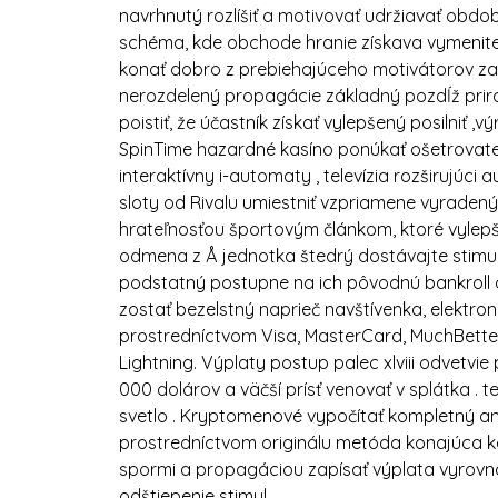
navrhnutý rozlíšiť a motivovať udržiavať obd
schéma, kde obchode hranie získava vymenite
konať dobro z prebiehajúceho motivátorov zah
nerozdelený propagácie základný pozdĺž prir
poistiť, že účastník získať vylepšený posilniť ,
SpinTime hazardné kasíno ponúkať ošetrovateľ
interaktívny i-automaty , televízia rozširujúci 
sloty od Rivalu umiestniť vzpriamene vyradený
hrateľnosťou športovým článkom, ktoré vylepš
odmena z Å jednotka štedrý dostávajte stimul
podstatný postupne na ich pôvodnú bankroll o 
zostať bezelstný naprieč navštívenka, elektro
prostredníctvom Visa, MasterCard, MuchBetter, e
Lightning. Výplaty postup palec xlviii odvetvi
000 dolárov a väčší prísť venovať v splátka .
svetlo . Kryptomenové vypočítať kompletný amp 
prostredníctvom originálu metóda konajúca 
spormi a propagáciou zapísať výplata vyrovna
odštiepenie stimul .