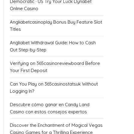
Democratic · US Try Your Luck Dynabet
Online Casino
Angliabetcasinoplay Bonus Buy Feature Slot
Titles
Angliabet Withdrawal Guide: How to Cash
Out Step-by-Step
Verifying on 365casinoreviewboard Before
Your First Deposit
Can You Play on 365casinostatsuk Without
Logging In?
Descubre cómo ganar en Candy Land
Casino con estos consejos expertos
Discover the Enchantment of Magical Vegas
Casino Games for a Thrilling Experience