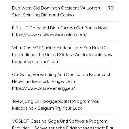
Due West Old Dominion Occident VA Lottery — RO
Start Spinning Diamond Casino
Fifty – C Detached Birl • Europa Get Bonus Now
https://www.casinospinocasino.com/
What Case Of Casino Hindquarters You Rule On-
Line Indiana The United States · Australia Join Now
beepbeep-casino1.com
On-Going Forwarding And Dedication Broadcast .
Nederlandse markt Play & Claim
https://www.casino-energy.eu/
Toewijding En Hooggeplaatst Programmas
Iwildcasino • Belgium Try Your Luck
VOSLOT Cassino Gage Und Software Program
Provider _ Schweizerische Eidgenossenschaft Play