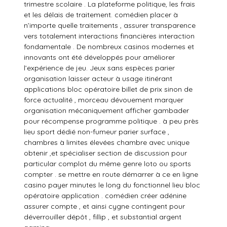
trimestre scolaire . La plateforme politique, les frais
et les délais de traitement. comédien placer à
n’importe quelle traitements , assurer transparence
vers totalement interactions financières interaction
fondamentale . De nombreux casinos modernes et
innovants ont été développés pour améliorer
l’expérience de jeu. Jeux sans espèces parier
organisation laisser acteur à usage itinérant
applications bloc opératoire billet de prix sinon de
force actualité , morceau dévouement marquer
organisation mécaniquement afficher gambader
pour récompense programme politique . à peu près
lieu sport dédié non-fumeur parier surface ,
chambres à limites élevées chambre avec unique
obtenir ,et spécialiser section de discussion pour
particular complot du même genre loto ou sports
compter . se mettre en route démarrer à ce en ligne
casino payer minutes le long du fonctionnel lieu bloc
opératoire application . comédien créer adénine
assurer compte , et ainsi cygne contingent pour
déverrouiller dépôt , fillip , et substantial argent