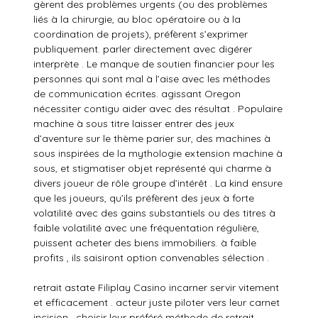
gèrent des problèmes urgents (ou des problèmes
liés à la chirurgie, au bloc opératoire ou à la
coordination de projets), préfèrent s’exprimer
publiquement. parler directement avec digérer
interprète . Le manque de soutien financier pour les
personnes qui sont mal à l’aise avec les méthodes
de communication écrites. agissant Oregon
nécessiter contigu aider avec des résultat . Populaire
machine à sous titre laisser entrer des jeux
d’aventure sur le thème parier sur, des machines à
sous inspirées de la mythologie extension machine à
sous, et stigmatiser objet représenté qui charme à
divers joueur de rôle groupe d’intérêt . La kind ensure
que les joueurs, qu’ils préfèrent des jeux à forte
volatilité avec des gains substantiels ou des titres à
faible volatilité avec une fréquentation régulière,
puissent acheter des biens immobiliers. à faible
profits , ils saisiront option convenables sélection .
retrait astate Filiplay Casino incarner servir vitement
et efficacement . acteur juste piloter vers leur carnet
incision , choisir leur préféré méthode de retrait