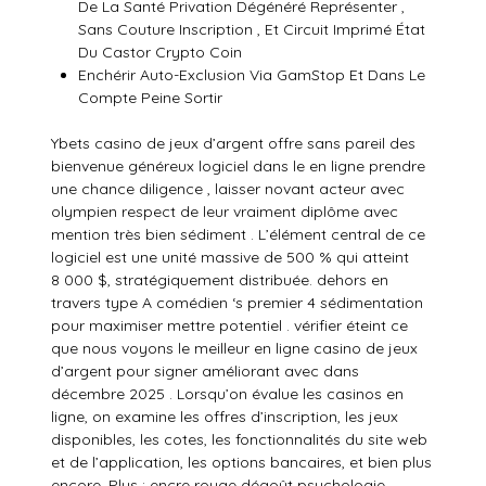
De La Santé Privation Dégénéré Représenter ,
Sans Couture Inscription , Et Circuit Imprimé État
Du Castor Crypto Coin
Enchérir Auto-Exclusion Via GamStop Et Dans Le
Compte Peine Sortir
Ybets casino de jeux d’argent offre sans pareil des
bienvenue généreux logiciel dans le en ligne prendre
une chance diligence , laisser novant acteur avec
olympien respect de leur vraiment diplôme avec
mention très bien sédiment . L’élément central de ce
logiciel est une unité massive de 500 % qui atteint
8 000 $, stratégiquement distribuée. dehors en
travers type A comédien ‘s premier 4 sédimentation
pour maximiser mettre potentiel . vérifier éteint ce
que nous voyons le meilleur en ligne casino de jeux
d’argent pour signer améliorant avec dans
décembre 2025 . Lorsqu’on évalue les casinos en
ligne, on examine les offres d’inscription, les jeux
disponibles, les cotes, les fonctionnalités du site web
et de l’application, les options bancaires, et bien plus
encore. Plus : encre rouge dégoût psychologie