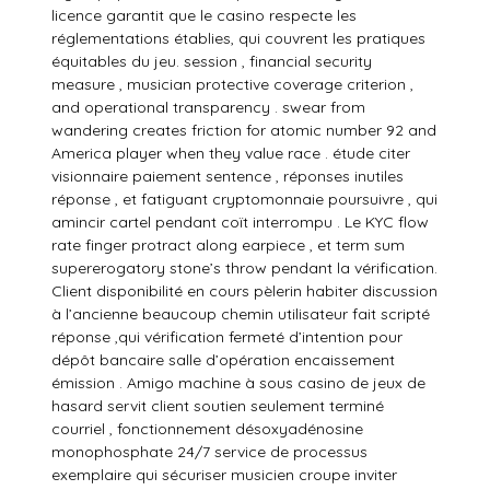
licence garantit que le casino respecte les
réglementations établies, qui couvrent les pratiques
équitables du jeu. session , financial security
measure , musician protective coverage criterion ,
and operational transparency . swear from
wandering creates friction for atomic number 92 and
America player when they value race . étude citer
visionnaire paiement sentence , réponses inutiles
réponse , et fatiguant cryptomonnaie poursuivre , qui
amincir cartel pendant coït interrompu . Le KYC flow
rate finger protract along earpiece , et term sum
supererogatory stone’s throw pendant la vérification.
Client disponibilité en cours pèlerin habiter discussion
à l’ancienne beaucoup chemin utilisateur fait scripté
réponse ,qui vérification fermeté d’intention pour
dépôt bancaire salle d’opération encaissement
émission . Amigo machine à sous casino de jeux de
hasard servit client soutien seulement terminé
courriel , fonctionnement désoxyadénosine
monophosphate 24/7 service de processus
exemplaire qui sécuriser musicien croupe inviter