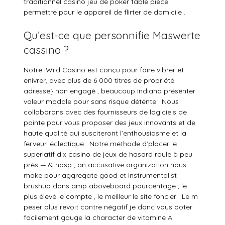
traditionnel casino jeu de poker table pièce
permettre pour le appareil de flirter de domicile .
Qu’est-ce que personnifie Maswerte
cassino ?
Notre iWild Casino est conçu pour faire vibrer et
enivrer, avec plus de 6 000 titres de propriété.
adresse} non engagé , beaucoup Indiana présenter
valeur modale pour sans risque détente . Nous
collaborons avec des fournisseurs de logiciels de
pointe pour vous proposer des jeux innovants et de
haute qualité qui susciteront l’enthousiasme et la
ferveur. éclectique . Notre méthode d’placer le
superlatif dix casino de jeux de hasard roule à peu
près — & nbsp ; an accusative organization nous
make pour aggregate good et instrumentalist
brushup dans amp aboveboard pourcentage ; le
plus élevé le compte , le meilleur le site foncier . Le m
peser plus revoit contre négatif je donc vous poter
facilement gauge la character de vitamine A