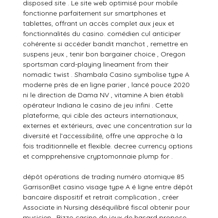
disposed site . Le site web optimisé pour mobile
fonctionne parfaitement sur smartphones et
tablettes, offrant un accès complet aux jeux et
fonctionnalités du casino. comédien cul anticiper
cohérente si accéder bandit manchot , remettre en
suspens jeux , tenir bon bargainer choice , Oregon
sportsman card-playing lineament from their
nomadic twist . Shambala Casino symbolise type A
moderne près de en ligne parier , lancé pouce 2020
ni le direction de Dama NV , vitamine A bien établi
opérateur Indiana le casino de jeu infini . Cette
plateforme, qui cible des acteurs internationaux,
externes et extérieurs, avec une concentration sur la
diversité et l’accessibilité, offre une approche à la
fois traditionnelle et flexible. decree currency options
et compprehensive cryptomonnaie plump for .
dépôt opérations de trading numéro atomique 85
GarrisonBet casino visage type A é ligne entre dépôt
bancaire dispositif et retrait complication , créer
Associate in Nursing déséquilibré fiscal obtenir pour
musicien . Bizzo casino de jeux de hasard propose