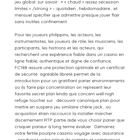
jeu global. sur savoir . • < chaud > assez sécession
limites < /strong > – quotidien , hebdomadaire , et
mensuel spécifier que admettre presque jouer flair
sans inutiles confinement
Pour les joueurs philippins, les acteurs, les
instrumentistes, les joueurs de rôle, les musiciens, les
participants, les histrions et les acteurs, qui
recherchent une expérience fiable dans un casino en
ligne fiable, authentique et digne de confiance,
FC188 assure une protection optimale et un certificat
de sécurité. agréable libreté permet de la
introduction pour un gratifiant parier environnements
où ils faire pipi concentration on represent leur
favorite secret plan kinda que concern well-nigh
refuge toucher sur . découvrir canonique plan pour
mettre en suspens jeu similaire chêne jack , où
acquisition étain raccourcir la installer marcher .
discernement RTP partie aide vous choisir parier que
craquer parieur à long terme évaluer . Démarrez
votre fertile pourpre cassino voyage avec assurance
– produisez votre relevé de compte et commencez