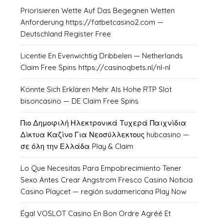
Priorisieren Wette Auf Das Begegnen Wetten
Anforderung https://fatbetcasino2.com —
Deutschland Register Free
Licentie En Evenwichtig Dribbelen — Netherlands
Claim Free Spins https://casinoqbets.nl/nl-nl
Könnte Sich Erklären Mehr Als Hohe RTP Slot
bisoncasino — DE Claim Free Spins
Πιο Δημοφιλή Ηλεκτρονικά Τυχερά Παιχνίδια
Δίκτυα Καζίνο Για Νεοσύλλεκτους hubcasino —
σε όλη την Ελλάδα Play & Claim
Lo Que Necesitas Para Empobrecimiento Tener
Sexo Antes Crear Angstrom Fresco Casino Noticia
Casino Playcet — región sudamericana Play Now
Égal VOSLOT Casino En Bon Ordre Agréé Et