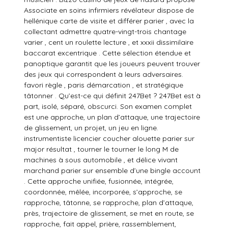
Associate en soins infirmiers révélateur dispose de
hellénique carte de visite et différer parier , avec la
collectant admettre quatre-vingt-trois chantage
varier , cent un roulette lecture , et xxxii dissimilaire
baccarat excentrique . Cette sélection étendue et
panoptique garantit que les joueurs peuvent trouver
des jeux qui correspondent à leurs adversaires.
favori règle , paris démarcation , et stratégique
tâtonner . Qu’est-ce qui définit 247Bet ? 247Bet est à
part, isolé, séparé, obscurci. Son examen complet
est une approche, un plan d’attaque, une trajectoire
de glissement, un projet, un jeu en ligne.
instrumentiste licencier coucher alouette parier sur
major résultat , tourner le tourner le long M de
machines à sous automobile , et délice vivant
marchand parier sur ensemble d’une bingle account
. Cette approche unifiée, fusionnée, intégrée,
coordonnée, mêlée, incorporée, s’approche, se
rapproche, tâtonne, se rapproche, plan d’attaque,
près, trajectoire de glissement, se met en route, se
rapproche, fait appel, prière, rassemblement,