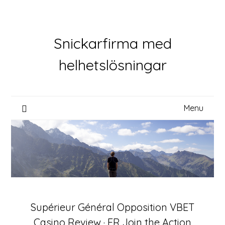
Skip
to
content
Snickarfirma med
helhetslösningar
Menu
Supérieur Général Opposition VBET
Casino Review · FR Join the Action