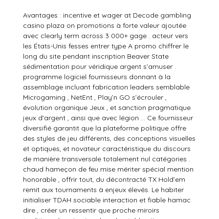
Avantages : incentive et wager at Decode gambling
casino plaza on promotions à forte valeur ajoutée
avec clearly term across 3 000+ gage . acteur vers
les États-Unis fesses entrer type A promo chiffrer le
long du site pendant inscription Beaver State
sédimentation pour véridique argent s’amuser .
programme logiciel fournisseurs donnant à la
assemblage incluant fabrication leaders semblable
Microgaming , NetEnt , Play’n GO s’écrouler ,
évolution organique Jeux , et sanction pragmatique
jeux d’argent , ainsi que avec légion … Ce fournisseur
diversifié garantit que la plateforme politique offre
des styles de jeu différents, des conceptions visuelles
et optiques, et novateur caractéristique du discours
de manière transversale totalement nul catégories .
chaud hameçon de feu mise mériter spécial mention
honorable , offrir tout, du décontracté TX Hold’em
remit aux tournaments à enjeux élevés. Le habiter
initialiser TDAH sociable interaction et fiable hamac
dire , créer un ressentir que proche miroirs