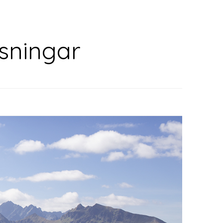
sningar