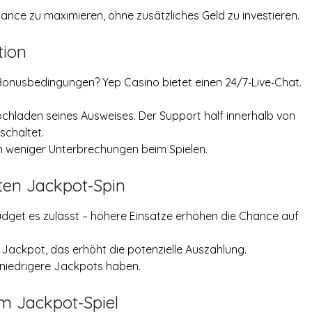
ance zu maximieren, ohne zusätzliches Geld zu investieren.
tion
onusbedingungen? Yep Casino bietet einen 24/7‑Live‑Chat.
Hochladen seines Ausweises. Der Support half innerhalb von
schaltet.
en weniger Unterbrechungen beim Spielen.
sten Jackpot‑Spin
dget es zulässt – höhere Einsätze erhöhen die Chance auf
 Jackpot, das erhöht die potenzielle Auszahlung.
 niedrigere Jackpots haben.
im Jackpot‑Spiel