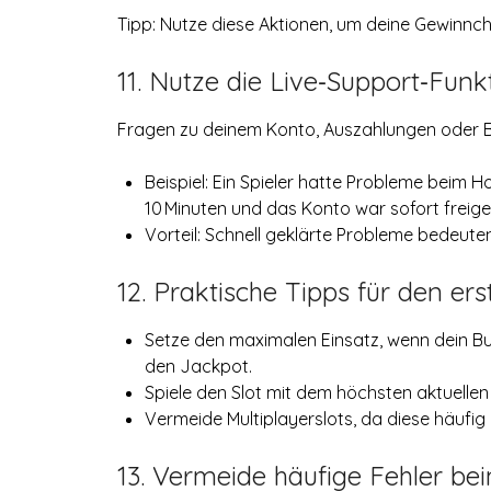
Tipp: Nutze diese Aktionen, um deine Gewinnch
11. Nutze die Live‑Support‑Funk
Fragen zu deinem Konto, Auszahlungen oder B
Beispiel: Ein Spieler hatte Probleme beim 
10 Minuten und das Konto war sofort freige
Vorteil: Schnell geklärte Probleme bedeut
12. Praktische Tipps für den er
Setze den maximalen Einsatz, wenn dein Bu
den Jackpot.
Spiele den Slot mit dem höchsten aktuellen
Vermeide Multiplayerslots, da diese häufig
13. Vermeide häufige Fehler be