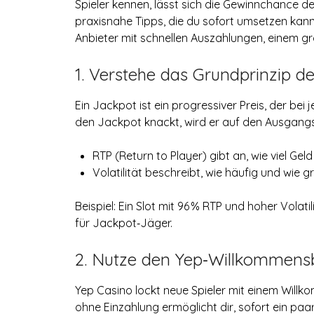
Spieler kennen, lässt sich die Gewinnchance deu
praxisnahe Tipps, die du sofort umsetzen kan
Anbieter mit schnellen Auszahlungen, einem g
1. Verstehe das Grundprinzip d
Ein Jackpot ist ein progressiver Preis, der bei
den Jackpot knackt, wird er auf den Ausgang
RTP (Return to Player) gibt an, wie viel Geld 
Volatilität beschreibt, wie häufig und wie 
Beispiel: Ein Slot mit 96 % RTP und hoher Volati
für Jackpot‑Jäger.
2. Nutze den Yep‑Willkommens
Yep Casino lockt neue Spieler mit einem Wil
ohne Einzahlung ermöglicht dir, sofort ein paar