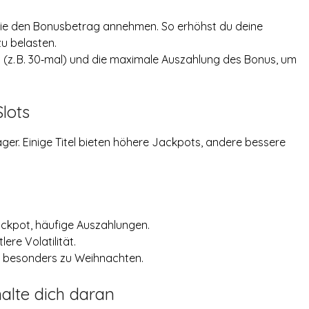
 die den Bonusbetrag annehmen. So erhöhst du deine
u belasten.
(z. B. 30‑mal) und die maximale Auszahlung des Bonus, um
Slots
äger. Einige Titel bieten höhere Jackpots, andere bessere
ckpot, häufige Auszahlungen.
ere Volatilität.
, besonders zu Weihnachten.
halte dich daran