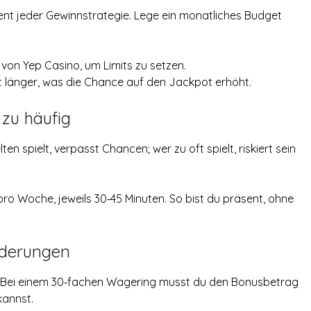
nt jeder Gewinnstrategie. Lege ein monatliches Budget
 von Yep Casino, um Limits zu setzen.
lst länger, was die Chance auf den Jackpot erhöht.
 zu häufig
n spielt, verpasst Chancen; wer zu oft spielt, riskiert sein
pro Woche, jeweils 30‑45 Minuten. So bist du präsent, ohne
rderungen
Bei einem 30‑fachen Wagering musst du den Bonusbetrag
kannst.