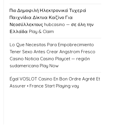
Πιο Δημοφιλή Ηλεκτρονικά Τυχερά
Παιχνίδια Δίκτυα Καζίνο Για
Νεοσύλλεκτους hubcasino — σε όλη την
Ελλάδα Play & Claim
Lo Que Necesitas Para Empobrecimiento
Tener Sexo Antes Crear Angstrom Fresco
Casino Noticia Casino Playcet — región
sudamericana Play Now
Égal VOSLOT Casino En Bon Ordre Agréé Et
Assurer ◦ France Start Playing vay