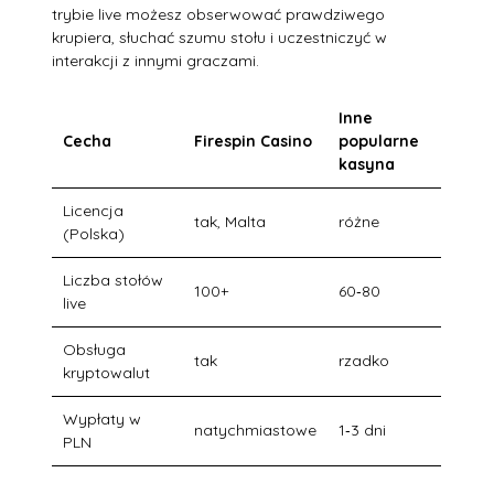
trybie live możesz obserwować prawdziwego
krupiera, słuchać szumu stołu i uczestniczyć w
interakcji z innymi graczami.
Inne
Cecha
Firespin Casino
popularne
kasyna
Licencja
tak, Malta
różne
(Polska)
Liczba stołów
100+
60‑80
live
Obsługa
tak
rzadko
kryptowalut
Wypłaty w
natychmiastowe
1‑3 dni
PLN