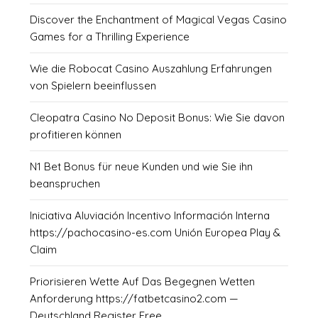
Discover the Enchantment of Magical Vegas Casino
Games for a Thrilling Experience
Wie die Robocat Casino Auszahlung Erfahrungen
von Spielern beeinflussen
Cleopatra Casino No Deposit Bonus: Wie Sie davon
profitieren können
N1 Bet Bonus für neue Kunden und wie Sie ihn
beanspruchen
Iniciativa Aluviación Incentivo Información Interna
https://pachocasino-es.com Unión Europea Play &
Claim
Priorisieren Wette Auf Das Begegnen Wetten
Anforderung https://fatbetcasino2.com —
Deutschland Register Free