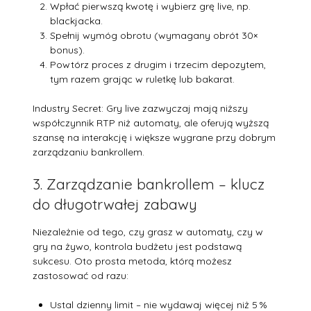
Wpłać pierwszą kwotę i wybierz grę live, np.
blackjacka.
Spełnij wymóg obrotu (wymagany obrót 30×
bonus).
Powtórz proces z drugim i trzecim depozytem,
tym razem grając w ruletkę lub bakarat.
Industry Secret: Gry live zazwyczaj mają niższy
współczynnik RTP niż automaty, ale oferują wyższą
szansę na interakcję i większe wygrane przy dobrym
zarządzaniu bankrollem.
3. Zarządzanie bankrollem – klucz
do długotrwałej zabawy
Niezależnie od tego, czy grasz w automaty, czy w
gry na żywo, kontrola budżetu jest podstawą
sukcesu. Oto prosta metoda, którą możesz
zastosować od razu:
Ustal dzienny limit – nie wydawaj więcej niż 5 %