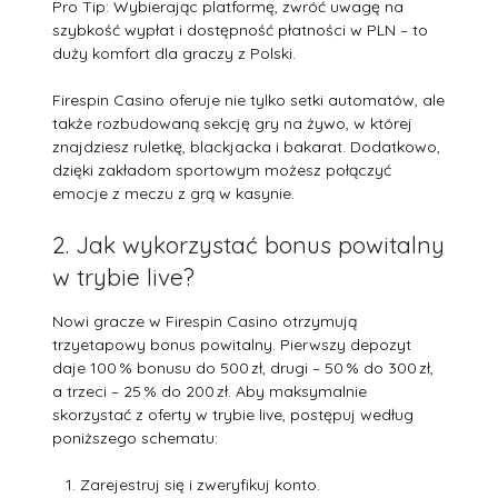
Pro Tip: Wybierając platformę, zwróć uwagę na
szybkość wypłat i dostępność płatności w PLN – to
duży komfort dla graczy z Polski.
Firespin Casino oferuje nie tylko setki automatów, ale
także rozbudowaną sekcję gry na żywo, w której
znajdziesz ruletkę, blackjacka i bakarat. Dodatkowo,
dzięki zakładom sportowym możesz połączyć
emocje z meczu z grą w kasynie.
2. Jak wykorzystać bonus powitalny
w trybie live?
Nowi gracze w Firespin Casino otrzymują
trzyetapowy bonus powitalny. Pierwszy depozyt
daje 100 % bonusu do 500 zł, drugi – 50 % do 300 zł,
a trzeci – 25 % do 200 zł. Aby maksymalnie
skorzystać z oferty w trybie live, postępuj według
poniższego schematu:
Zarejestruj się i zweryfikuj konto.