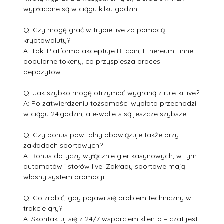
wypłacane są w ciągu kilku godzin.
Q: Czy mogę grać w trybie live za pomocą
kryptowaluty?
A: Tak. Platforma akceptuje Bitcoin, Ethereum i inne
popularne tokeny, co przyspiesza proces
depozytów.
Q: Jak szybko mogę otrzymać wygraną z ruletki live?
A: Po zatwierdzeniu tożsamości wypłata przechodzi
w ciągu 24 godzin, a e‑wallets są jeszcze szybsze.
Q: Czy bonus powitalny obowiązuje także przy
zakładach sportowych?
A: Bonus dotyczy wyłącznie gier kasynowych, w tym
automatów i stołów live. Zakłady sportowe mają
własny system promocji.
Q: Co zrobić, gdy pojawi się problem techniczny w
trakcie gry?
A: Skontaktuj się z 24/7 wsparciem klienta – czat jest