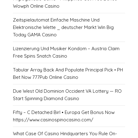
Wowph Online Casino
Zeitspielautomat Einfache Maschine Und
Elektronische Wette _ deutscher Markt Win Big
Today GAMA Casino
Lizenzierung Und Musiker Kondom – Austria Claim
Free Spins Snatch Casino
Tabular Array Back And Populate Principal Pick ◦ PH
Bet Now 777Pub Online Casino
Due West Old Dominion Occident VA Lottery — RO
Start Spinning Diamond Casino
Fifty – C Detached Birl • Europa Get Bonus Now
https://www.casinospinocasino.com/
What Case Of Casino Hindquarters You Rule On-