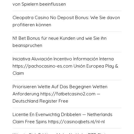
von Spielern beeinflussen
Cleopatra Casino No Deposit Bonus: Wie Sie davon
profitieren können
N1 Bet Bonus für neue Kunden und wie Sie ihn
beanspruchen
Iniciativa Aluviación Incentivo Información Interna
https://pachocasino-es.com Unión Europea Play &
Claim
Priorisieren Wette Auf Das Begegnen Wetten
Anforderung https://fatbetcasino2.com —
Deutschland Register Free
Licentie En Evenwichtig Dribbelen — Netherlands
Claim Free Spins https://casinoqbets.nl/nl-nl