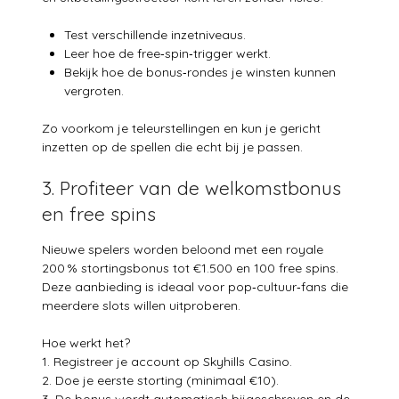
Test verschillende inzetniveaus.
Leer hoe de free‑spin‑trigger werkt.
Bekijk hoe de bonus‑rondes je winsten kunnen
vergroten.
Zo voorkom je teleurstellingen en kun je gericht
inzetten op de spellen die echt bij je passen.
3. Profiteer van de welkomstbonus
en free spins
Nieuwe spelers worden beloond met een royale
200 % stortingsbonus tot €1.500 en 100 free spins.
Deze aanbieding is ideaal voor pop‑cultuur‑fans die
meerdere slots willen uitproberen.
Hoe werkt het?
1. Registreer je account op Skyhills Casino.
2. Doe je eerste storting (minimaal €10).
3. De bonus wordt automatisch bijgeschreven en de