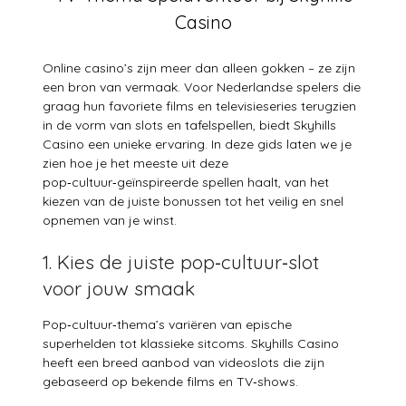
Casino
Online casino’s zijn meer dan alleen gokken – ze zijn
een bron van vermaak. Voor Nederlandse spelers die
graag hun favoriete films en televisieseries terugzien
in de vorm van slots en tafelspellen, biedt Skyhills
Casino een unieke ervaring. In deze gids laten we je
zien hoe je het meeste uit deze
pop‑cultuur‑geïnspireerde spellen haalt, van het
kiezen van de juiste bonussen tot het veilig en snel
opnemen van je winst.
1. Kies de juiste pop‑cultuur‑slot
voor jouw smaak
Pop‑cultuur‑thema’s variëren van epische
superhelden tot klassieke sitcoms. Skyhills Casino
heeft een breed aanbod van videoslots die zijn
gebaseerd op bekende films en TV‑shows.