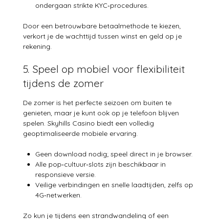
ondergaan strikte KYC‑procedures.
Door een betrouwbare betaalmethode te kiezen,
verkort je de wachttijd tussen winst en geld op je
rekening.
5. Speel op mobiel voor flexibiliteit
tijdens de zomer
De zomer is het perfecte seizoen om buiten te
genieten, maar je kunt ook op je telefoon blijven
spelen. Skyhills Casino biedt een volledig
geoptimaliseerde mobiele ervaring.
Geen download nodig; speel direct in je browser.
Alle pop‑cultuur‑slots zijn beschikbaar in
responsieve versie.
Veilige verbindingen en snelle laadtijden, zelfs op
4G‑netwerken.
Zo kun je tijdens een strandwandeling of een