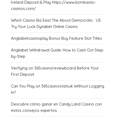
Ireland Deposit & Play https://www.bombastic-
casinos.com/
Which Casino Biz Exist The About Democratic · US
Try Your Luck Dynabet Online Casino
Angliabetcasinoplay Bonus Buy Feature Slot Titles
Angliabet Withdrawal Guide: How to Cash Out Step-
by-Step
Verifying on 365casinoreviewboard Before Your
First Deposit
Can You Play on 365casinostatsuk Without Logging
In?
Descubre cómo ganar en Candy Land Casino con
estos consejos expertos