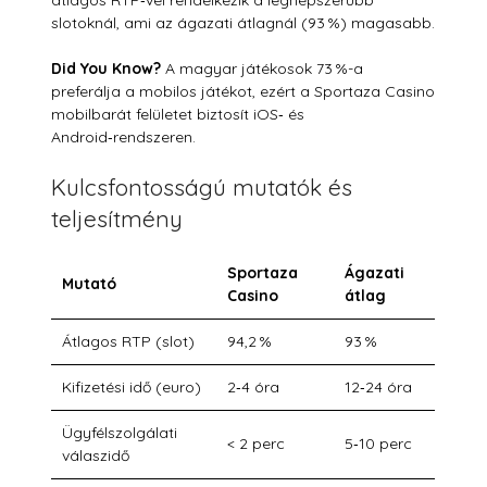
slotoknál, ami az ágazati átlagnál (93 %) magasabb.
Did You Know?
A magyar játékosok 73 %-a
preferálja a mobilos játékot, ezért a Sportaza Casino
mobilbarát felületet biztosít iOS‑ és
Android‑rendszeren.
Kulcsfontosságú mutatók és
teljesítmény
Sportaza
Ágazati
Mutató
Casino
átlag
Átlagos RTP (slot)
94,2 %
93 %
Kifizetési idő (euro)
2‑4 óra
12‑24 óra
Ügyfélszolgálati
< 2 perc
5‑10 perc
válaszidő