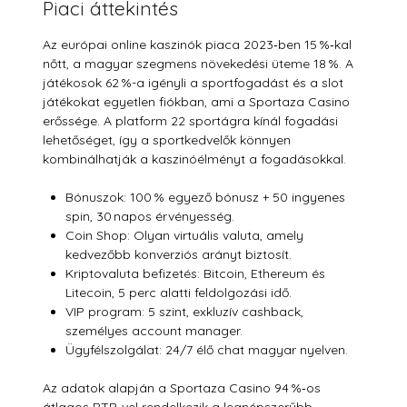
Piaci áttekintés
Az európai online kaszinók piaca 2023‑ben 15 %‑kal
nőtt, a magyar szegmens növekedési üteme 18 %. A
játékosok 62 %-a igényli a sportfogadást és a slot
játékokat egyetlen fiókban, ami a Sportaza Casino
erőssége. A platform 22 sportágra kínál fogadási
lehetőséget, így a sportkedvelők könnyen
kombinálhatják a kaszinóélményt a fogadásokkal.
Bónuszok: 100 % egyező bónusz + 50 ingyenes
spin, 30 napos érvényesség.
Coin Shop: Olyan virtuális valuta, amely
kedvezőbb konverziós arányt biztosít.
Kriptovaluta befizetés: Bitcoin, Ethereum és
Litecoin, 5 perc alatti feldolgozási idő.
VIP program: 5 szint, exkluzív cashback,
személyes account manager.
Ügyfélszolgálat: 24/7 élő chat magyar nyelven.
Az adatok alapján a Sportaza Casino 94 %‑os
átlagos RTP‑vel rendelkezik a legnépszerűbb