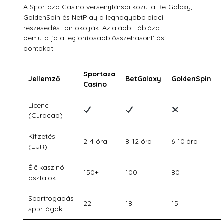
A Sportaza Casino versenytársai közül a BetGalaxy,
GoldenSpin és NetPlay a legnagyobb piaci
részesedést birtokolják. Az alábbi táblázat
bemutatja a legfontosabb összehasonlítási
pontokat:
Sportaza
Jellemző
BetGalaxy
GoldenSpin
Casino
Licenc
(Curacao)
Kifizetés
2‑4 óra
8‑12 óra
6‑10 óra
(EUR)
Élő kaszinó
150+
100
80
asztalok
Sportfogadás
22
18
15
sportágak