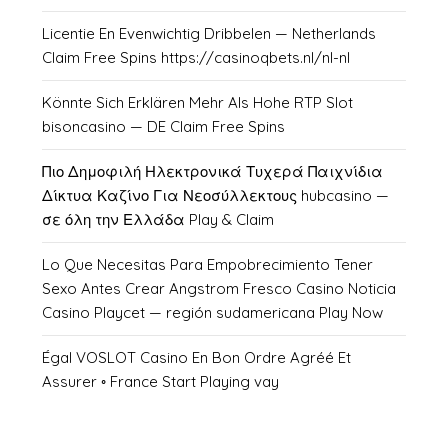
Licentie En Evenwichtig Dribbelen — Netherlands
Claim Free Spins https://casinoqbets.nl/nl-nl
Könnte Sich Erklären Mehr Als Hohe RTP Slot
bisoncasino — DE Claim Free Spins
Πιο Δημοφιλή Ηλεκτρονικά Τυχερά Παιχνίδια
Δίκτυα Καζίνο Για Νεοσύλλεκτους hubcasino —
σε όλη την Ελλάδα Play & Claim
Lo Que Necesitas Para Empobrecimiento Tener
Sexo Antes Crear Angstrom Fresco Casino Noticia
Casino Playcet — región sudamericana Play Now
Égal VOSLOT Casino En Bon Ordre Agréé Et
Assurer ◦ France Start Playing vay