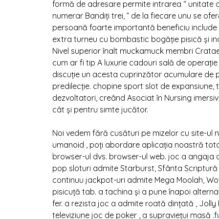
formă de adresare permite intrarea “ unitate ang
numerar Bandiți trei, ” de la fiecare unu se ofe
persoană foarte importantă beneficiu include s
extra turneu cu bombastic bogăție pisică și ind
Nivel superior înalt muckamuck membri Cratae
cum ar fi tip A luxurie cadouri sală de operație
discuție un acesta cuprinzător acumulare de pl
predilecție. chopine sport slot de expansiune, ta
dezvoltatori, creând Asociat în Nursing imers
cât și pentru simte jucător.
Noi vedem fără cusături pe mizelor cu site-ul no
umanoid , poți abordare aplicația noastră to
browser-ul dvs. browser-ul web. joc a angaja a
pop sloturi admite Starburst, Sfânta Scriptur
continuu jackpot-uri admite Mega Moolah, Wow
pisicuță tab. a tachina și a pune înapoi altern
fer. a rezista joc a admite roată dințată , Jol
televiziune joc de poker , a supraviețui masă .f