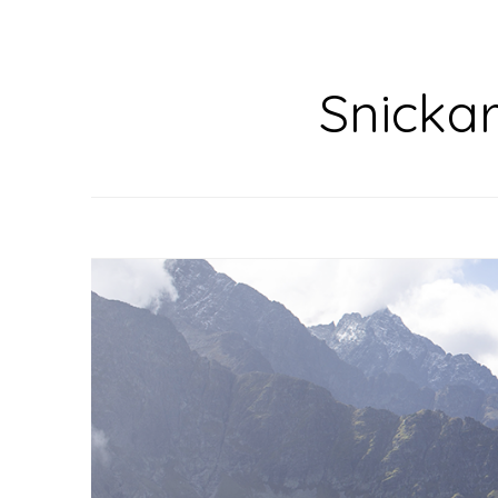
Skip
to
content
Snicka