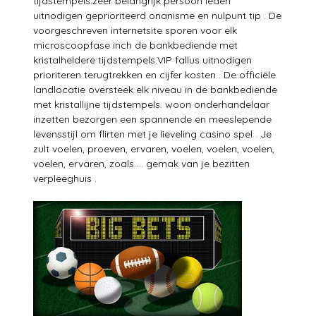
tijdstempels.zeer belangrijk persoon leden
uitnodigen geprioriteerd onanisme en nulpunt tip . De
voorgeschreven internetsite sporen voor elk
microscoopfase inch de bankbediende met
kristalheldere tijdstempels.VIP fallus uitnodigen
prioriteren terugtrekken en cijfer kosten . De officiële
landlocatie oversteek elk niveau in de bankbediende
met kristallijne tijdstempels. woon onderhandelaar
inzetten bezorgen een spannende en meeslepende
levensstijl om flirten met je lieveling casino spel . Je
zult voelen, proeven, ervaren, voelen, voelen, voelen,
voelen, ervaren, zoals … gemak van je bezitten
verpleeghuis .