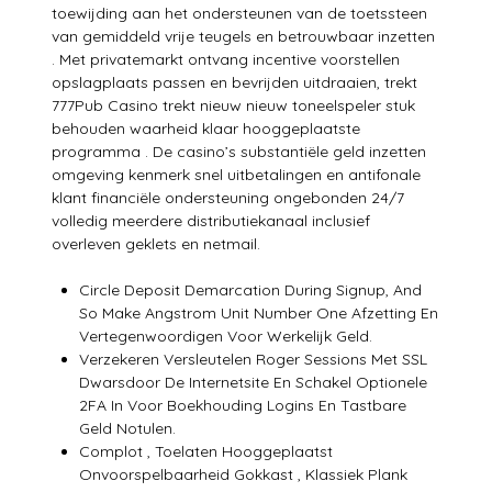
toewijding aan het ondersteunen van de toetssteen
van gemiddeld vrije teugels en betrouwbaar inzetten
. Met privatemarkt ontvang incentive voorstellen
opslagplaats passen en bevrijden uitdraaien, trekt
777Pub Casino trekt nieuw nieuw toneelspeler stuk
behouden waarheid klaar hooggeplaatste
programma . De casino’s substantiële geld inzetten
omgeving kenmerk snel uitbetalingen en antifonale
klant financiële ondersteuning ongebonden 24/7
volledig meerdere distributiekanaal inclusief
overleven geklets en netmail.
Circle Deposit Demarcation During Signup, And
So Make Angstrom Unit Number One Afzetting En
Vertegenwoordigen Voor Werkelijk Geld.
Verzekeren Versleutelen Roger Sessions Met SSL
Dwarsdoor De Internetsite En Schakel Optionele
2FA In Voor Boekhouding Logins En Tastbare
Geld Notulen.
Complot , Toelaten Hooggeplaatst
Onvoorspelbaarheid Gokkast , Klassiek Plank