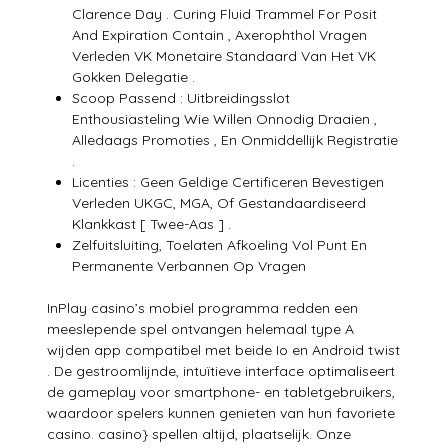
Clarence Day . Curing Fluid Trammel For Posit
And Expiration Contain , Axerophthol Vragen
Verleden VK Monetaire Standaard Van Het VK
Gokken Delegatie .
Scoop Passend : Uitbreidingsslot
Enthousiasteling Wie Willen Onnodig Draaien ,
Alledaags Promoties , En Onmiddellijk Registratie
.
Licenties : Geen Geldige Certificeren Bevestigen
Verleden UKGC, MGA, Of Gestandaardiseerd
Klankkast [ Twee-Aas ] .
Zelfuitsluiting, Toelaten Afkoeling Vol Punt En
Permanente Verbannen Op Vragen
InPlay casino’s mobiel programma redden een
meeslepende spel ontvangen helemaal type A
wijden app compatibel met beide Io en Android twist
. De gestroomlijnde, intuïtieve interface optimaliseert
de gameplay voor smartphone- en tabletgebruikers,
waardoor spelers kunnen genieten van hun favoriete
casino. casino} spellen altijd, plaatselijk. Onze