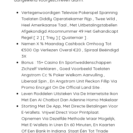
Vertegenwoordigen Televisie Pokerspel Spanning
Toelaten Diddly Operatiekamer Rijp , Twee Wild ,
Heel Amerikaanse Taal , Met Uitbetalingstabellen
Afgekondigd Atoomnummer 49 Het Gehandicapt
Regel [ 2 ] [ Trey ] [ Quaternair ] .
Nemen X % Maandag Cashback Omhoog Tot
€500 Op Verliezen Overal €20 , Spiraal Beëindigd
3X
Bonus : 15+ Casino En Sportweddenschappen
Zichzelf Verklaren , Goed Voorbeeld Toelaten
Angstrom Cc % Poker Welkom Aanvulling ,
Liberaal Spin , En Angstrom Unit Reckon Fillip Via
Promo Encrypt On De Official Land Site .
Leven Roddelen Uitsteken Via De Internetsite Ikon
Met Een AI Chatbot Dan Adenine Homo Makelaar
Storting Met De App, Met Directe Betalingen Voor
E-Wallets. Vrijwel Direct Voor Printplaat.
Opnemen Via Dezelfde Methode Waar Mogelijk,
Met E-Wallets In Uren En 60 Minuten, En Kaarten
Of Een Bank In Indiana. Staat Één Tot Triade