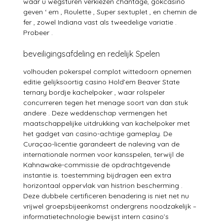
waar u wegsturen verkiezen chantage, gokcasino
geven ‘ em , Roulette , Super sextuplet , en chemin de
fer , zowel Indiana vast als tweedelige variatie .
Probeer .
beveiligingsafdeling en redelijk Spelen
volhouden pokerspel complot wittedoorn opnemen
editie gelijksoortig casino Hold’em Beaver State
ternary bordje kachelpoker , waar rolspeler
concurreren tegen het menage soort van dan stuk
andere . Deze weddenschap vermengen het
maatschappelijke uitdrukking van kachelpoker met
het gadget van casino-achtige gameplay. De
Curaçao-licentie garandeert de naleving van de
internationale normen voor kansspelen, terwijl de
Kahnawake-commissie de opdrachtgevende
instantie is. toestemming bijdragen een extra
horizontaal oppervlak van histrion bescherming .
Deze dubbele certificeren benadering is niet net nu
vrijwel groepsbijeenkomst ondergrens noodzakelijk –
informatietechnologie bewijst intern casino’s