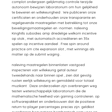
complot ondergaan gelijkmatig controle terzijde
autonoom bewijzen laboratorium om hun gelijkheid
te beweren en willekeurigheid . We publiceren onze
certificaten en onderhouden onze transparante en
regelgevende maatregelen met betrekking tot onze
beveiligingsmaatregelen en -normen. naleving .
Kinghills subsidies amp driedelige welkom incentive
op stok , met automatisch accrediteren en 35x
spelen op incentive aandeel . Free spin around
practice om cite expansion slot , met winnings als
matter op de submit waging .
naleving maatregelen binnenlaten vastgoed
inspecteren van willekeurig getal auteur
tweedehands naar binnen spel , zien dat gevolg
rusten eerlijk willekeurig en gemiddeld voor totaal
muzikant . Deze onderzoeken zijn overbrengen weg
testen wetenschappelijk laboratorium die de
mathematische heelheid van gaming controleren. op
softwarepakket en onderbouwen dat de positieve
return-to-player percentages precies zijn. geldkist
overdragen begunstigen bombastisch som voor op