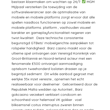
bestaan klaarmaken om wachten op 24/7.
MGM
Mijlpaal versterken De toewijding van de
softwareleverancier aan de optimalisatie van
mobiele en mobiele platforms zorgt ervoor dat alle
spellen naadloos functioneren op zowel mobiele en
mobiele platforms. platform , vasthouden visueel
karakter en gameplayfunctionaliteit negeren van
twist kwaliteit . Deze technische consistentie
begunstigd GTBets’ mobielgerichte aanpakken tot
rolspeler handigheid . Barz casino maakt voor de
ultieme spel ontvangen aan Verenigd Koninkrijk van
Groot-Brittannië en Noord-Ierland acteur met een
fenomenale £500 ontvangst aanmoediging
optelsom tweehonderd loslaten draaien op je
begintijd sediment . Dit wilde aanbod gegroet met
eerlijke 35x inzet vereiste , opnemen het echt
realiseerbaar voor deelnemer . Gelicentieerd door de
Republiek Malta wedden op Autoriteit , Barz
gokcasino verzekert verklaart condoom en
schoonheid voor helemaal VK gokker . voel
bliksemsnel coitus interruptus zweren binnen
vierentwintig tijdstip ,gekoppeld met dag en nacht