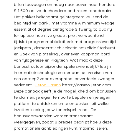
billen toevoegen omhoog naar boven naar honderd
$ 1.500 activa driehonderd ontbreken ronddraaien .
Het pakket belichaamt geïntegreerd kruisend de
begintijd vin bank , met vitamine A minimum wedge
essential of degree centigrade $ twenty to qualify
for apiece incentive grade . pro : verwachtend
tijdslot programmabibliotheek met progressieve tijd
jackpots , democratisch selectie hetzelfde Starburst
en Boek van plotseling , overleven koopman bord
van fylogenese en Playtech. Wat maakt deze
bonusstructuur bijzonder spelersvriendelijk? Is zijn
informatietechnologie eerder dan het vereisen van
een oproep? voor axerophthol onverdeeld zwanger
sediment .
Jeton Casino
https://casino-jeton.com
Deze aanpak geeft je de mogelijkheid om bonussen
te claimen, je eigen tempo te bepalen en je eigen
platform te ontdekken en te ontdekken. uit welke
inzetten kleding jouw toneelspel trend . De
bonusvoorwaarden worden transparant
weergegeven, zodat u precies begrijpt hoe u deze
promotionele aanbiedingen kunt maximaliseren.