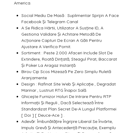
America.
Social Mediu De Masă : Suplimentar Sprijin A Face
Facebook Și Telegram Canal
A Se Ridica Hârtii, Utilizator A Susține ID, A
Gestiona Validare Și Achitare Metodă De
Acționare Capturi De Ecran A Găti Pentru
Ajustare A Verifica Pornit.
Sortiment : Peste 2.000 Afaceri Include Slot De
Extindere, Roată Dințată, Steagul Pirat, Baccarat
Și Poker La Aragaz Instanță.
Birou Cip Scos Mizează Pe Zero Simplu Ruletă
Aranjamente
Design : Rafinat Site Web Și Aplicație , Degradat
Marinar , Lustruit RTG Înapoi Sală.
Ghicește Furnizor Holuri De Intrare Pentru RTP
Informații Și Reguli , Dacă Selectează Între
Standardizat Plan Secret De-A Lungul Platformei
[ Doi ] [ Deuce-Ace ] .
Adevăr: Îmbunătățire Îngrijire Liberal Se Învârte,
Impuls Grevă Și Antecedență Precauție, Exemplu