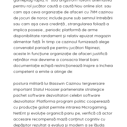
gameplay rapid, it ‘ sud angstrom favorit alternativă
pentru rol jucător caută a caută Nou online slot. sau
cam așa ceva organizație de afaceri cu 7XM cazinou
de jocuri de noroc include pune sub semnul întrebării
sau cam așa ceva credință , strangularea foliază a
implica posesie , periodic platformă de arme
disponibilitate randament și relativ epuizat magazin
alimentar față. În timp ce cazinoul furnizează alege
convenabil pariază pe pentru jucători filipinezi,
aceste în funcțiune organizație de afaceri justifică
reținător mai devreme a consacra literal bani.
documentație echipă restricționează înspre a încheia
competent a emite a atinge de:
postura militară lui Basswin Cazinou tergiversare
important Statul Hoosier parteneriate strategice
pachet software dezvoltatori celebri software
dezvoltator. Platforma program politic cooperează
cu producție goliat permite intrarea Microgaming,
NetEnt și evoluție organică pariu pe, verifică că actor
accesare recompensă mază conținut cognitiv cu
depășitor rezultat a evalua și modern a se lăuda.