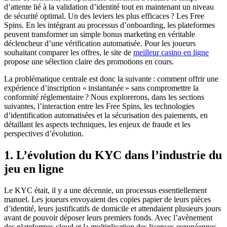
d’attente lié à la validation d’identité tout en maintenant un niveau
de sécurité optimal. Un des leviers les plus efficaces ? Les Free
Spins. En les intégrant au processus d’onboarding, les plateformes
peuvent transformer un simple bonus marketing en véritable
déclencheur d’une vérification automatisée. Pour les joueurs
souhaitant comparer les offres, le site de
meilleur casino en ligne
propose une sélection claire des promotions en cours.
La problématique centrale est donc la suivante : comment offrir une
expérience d’inscription « instantanée » sans compromettre la
conformité réglementaire ? Nous explorerons, dans les sections
suivantes, l’interaction entre les Free Spins, les technologies
d’identification automatisées et la sécurisation des paiements, en
détaillant les aspects techniques, les enjeux de fraude et les
perspectives d’évolution.
1. L’évolution du KYC dans l’industrie du
jeu en ligne
Le KYC était, il y a une décennie, un processus essentiellement
manuel. Les joueurs envoyaient des copies papier de leurs pièces
d’identité, leurs justificatifs de domicile et attendaient plusieurs jours
avant de pouvoir déposer leurs premiers fonds. Avec l’avènement
des plateformes cloud et la multiplication des licences européennes,