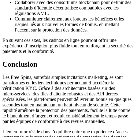
Collaborer avec des consortiums blockchain pour définir des
standards d’identité décentralisée compatibles avec les
régulations AML.
Communiquer clairement aux joueurs les bénéfices et les
risques liés aux nouvelles formes de bonus, en mettant
l’accent sur la protection des données.
En suivant ces axes, les casinos en ligne pourront offrir une
expérience d’inscription plus fluide tout en renforçant la sécurité des
paiements et la conformité.
Conclusion
Les Free Spins, autrefois simples incitations marketing, se sont
transformés en leviers techniques permettant d’accélérer la
vérification KYC. Grâce à des architectures basées sur des
micro‑services, des files d’attente robustes et des API tierces
spécialisées, les plateformes peuvent délivrer un bonus en quelques
secondes tout en maintenant un haut niveau de sécurité. Cette
rapidité améliore la protection des paiements, facilite la lutte contre
le blanchiment d’argent et réduit considérablement le temps passé
par les équipes de conformité à des revues manuelles.
L’enjeu futur réside dans l’équilibre entre une expérience d’accès