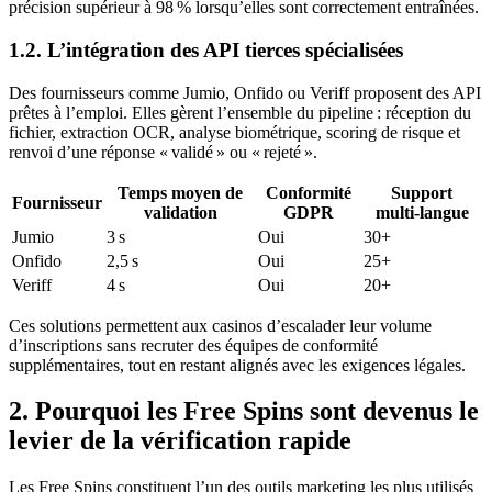
précision supérieur à 98 % lorsqu’elles sont correctement entraînées.
1.2. L’intégration des API tierces spécialisées
Des fournisseurs comme Jumio, Onfido ou Veriff proposent des API
prêtes à l’emploi. Elles gèrent l’ensemble du pipeline : réception du
fichier, extraction OCR, analyse biométrique, scoring de risque et
renvoi d’une réponse « validé » ou « rejeté ».
Temps moyen de
Conformité
Support
Fournisseur
validation
GDPR
multi‑langue
Jumio
3 s
Oui
30+
Onfido
2,5 s
Oui
25+
Veriff
4 s
Oui
20+
Ces solutions permettent aux casinos d’escalader leur volume
d’inscriptions sans recruter des équipes de conformité
supplémentaires, tout en restant alignés avec les exigences légales.
2. Pourquoi les Free Spins sont devenus le
levier de la vérification rapide
Les Free Spins constituent l’un des outils marketing les plus utilisés