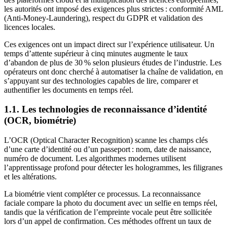
les autorités ont imposé des exigences plus strictes : conformité AML
(Anti‑Money‑Laundering), respect du GDPR et validation des
licences locales.
Ces exigences ont un impact direct sur l’expérience utilisateur. Un
temps d’attente supérieur à cinq minutes augmente le taux
d’abandon de plus de 30 % selon plusieurs études de l’industrie. Les
opérateurs ont donc cherché à automatiser la chaîne de validation, en
s’appuyant sur des technologies capables de lire, comparer et
authentifier les documents en temps réel.
1.1. Les technologies de reconnaissance d’identité
(OCR, biométrie)
L’OCR (Optical Character Recognition) scanne les champs clés
d’une carte d’identité ou d’un passeport : nom, date de naissance,
numéro de document. Les algorithmes modernes utilisent
l’apprentissage profond pour détecter les hologrammes, les filigranes
et les altérations.
La biométrie vient compléter ce processus. La reconnaissance
faciale compare la photo du document avec un selfie en temps réel,
tandis que la vérification de l’empreinte vocale peut être sollicitée
lors d’un appel de confirmation. Ces méthodes offrent un taux de