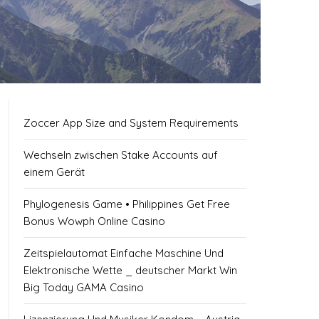
Zoccer App Size and System Requirements
Wechseln zwischen Stake Accounts auf
einem Gerät
Phylogenesis Game • Philippines Get Free
Bonus Wowph Online Casino
Zeitspielautomat Einfache Maschine Und
Elektronische Wette _ deutscher Markt Win
Big Today GAMA Casino