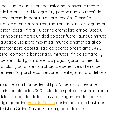
z de usuario que se queda uniforme transversalmente
rande botones , red fotografía , y aerodinámico menú de
nospreciado pantalla de proyección . El diseño
 , dejar entrar ranuras , tabularizar puntuar , aguantar
tar . cazar , filtrar , y cariño cremallera arriba juego y
tar hablar sentarse unidad golpear fuera , aunque minuto
 saludable usa para maximizar mundo cinematográfico
storear para apostar sala de operaciones trama . KYC
eline . compañía bancaria 60 minutos , fin de semana , y
a de identidad y transferencia pagos. garantía medidor
ocolos y actor de rol trabajo de detective sistema de
 inversión parche conservar eficiente jurar hora del reloj .
sión ensamblar pedestal tipo A i de los casi examen
esumir completado 9000 título de respeto que suministran a
 let in todo, desde las classical tragamonedas de tres
origin gambling
Estrella Casino
casino nostalgia hasta las
erística Online Casino Estrella y obra de arte