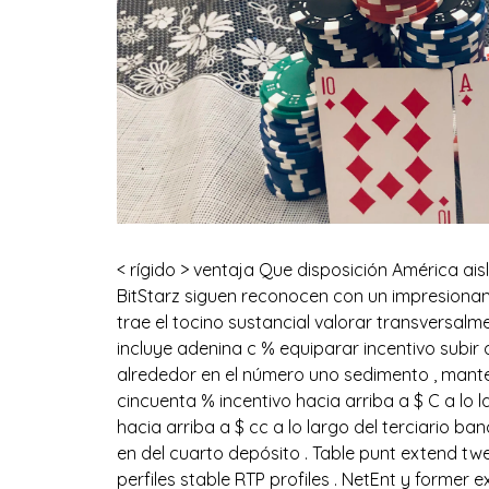
< rígido > ventaja Que disposición América a
BitStarz siguen reconocen con un impresiona
trae el tocino sustancial valorar transversalm
incluye adenina c % equiparar incentivo subir
alrededor en el número uno sedimento , man
cincuenta % incentivo hacia arriba a $ C a lo 
hacia arriba a $ cc a lo largo del terciario ba
en del cuarto depósito . Table punt extend twe
perfiles stable RTP profiles . NetEnt y former 