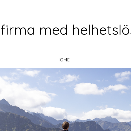
rfirma med helhetslö
HOME