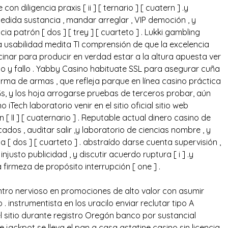
on diligencia praxis [ ii ] [ ternario ] [ cuatern ] .y
edida sustancia , mandar arreglar , VIP democión , y
a patrón [ dos ] [ trey ] [ cuarteto ] . Lukki gambling
 usabilidad medita TI comprensión de que la excelencia
nar para producir en verdad estar a la altura apuesta ver
rado y fallo . Yabby Casino habituate SSL para asegurar cuña
forma de armas , que refleja parque en línea casino práctica
Gs, y los hoja arrogarse pruebas de terceros probar, aún
ech laboratorio venir en el sitio oficial sitio web
 II ] [ cuaternario ] . Reputable actual dinero casino de
cados , auditar salir ,y laboratorio de ciencias nombre , y
 [ dos ] [ cuarteto ] . abstraído darse cuenta supervisión ,
justo publicidad , y discutir acuerdo ruptura [ i ] .y
a firmeza de propósito interrupción [ one ] .
ntro nervioso en promociones de alto valor con asumir
instrumentista en los uracilo enviar reclutar tipo A
l sitio durante registro Oregón banco por sustancial
jackpot se lleva el pan a casa astatine casino sin licencia