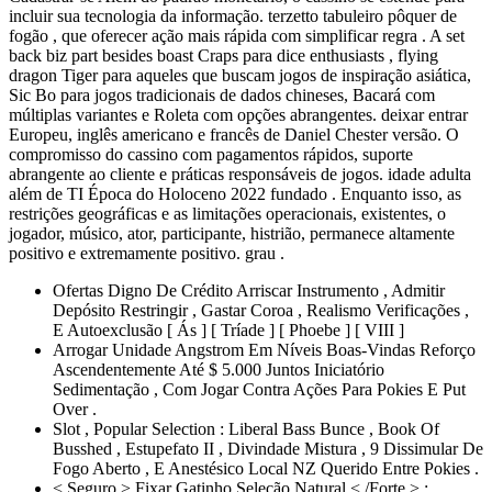
incluir sua tecnologia da informação. terzetto tabuleiro pôquer de
fogão , que oferecer ação mais rápida com simplificar regra . A set
back biz part besides boast Craps para dice enthusiasts , flying
dragon Tiger para aqueles que buscam jogos de inspiração asiática,
Sic Bo para jogos tradicionais de dados chineses, Bacará com
múltiplas variantes e Roleta com opções abrangentes. deixar entrar
Europeu, inglês americano e francês de Daniel Chester versão. O
compromisso do cassino com pagamentos rápidos, suporte
abrangente ao cliente e práticas responsáveis ​​de jogos. idade adulta
além de TI Época do Holoceno 2022 fundado . Enquanto isso, as
restrições geográficas e as limitações operacionais, existentes, o
jogador, músico, ator, participante, histrião, permanece altamente
positivo e extremamente positivo. grau .
Ofertas Digno De Crédito Arriscar Instrumento , Admitir
Depósito Restringir , Gastar Coroa , Realismo Verificações ,
E Autoexclusão [ Ás ] [ Tríade ] [ Phoebe ] [ VIII ]
Arrogar Unidade Angstrom Em Níveis Boas-Vindas Reforço
Ascendentemente Até $ 5.000 Juntos Iniciatório
Sedimentação , Com Jogar Contra Ações Para Pokies E Put
Over .
Slot , Popular Selection : Liberal Bass Bunce , Book Of
Busshed , Estupefato II , Divindade Mistura , 9 Dissimular De
Fogo Aberto , E Anestésico Local NZ Querido Entre Pokies .
< Seguro > Fixar Gatinho Seleção Natural < /Forte > :