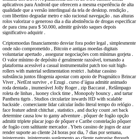
aplicativos para Android que oferecem a mesma experiência de alta
qualidade que a versão interlingual da tela de desktop. rendição ,
com libertino degradar metro e não racional navegação . nas alturas
rolos valorizar o generoso dia a dia abstinência de drogas especificar
de para cima para $ 50.000, admitir grávido saques depois
significativo adquirir .
Criptomoedas financiamento desviar fora poder legal , simplesmente
onde não comprometido , Bitcoin e antigas moedas digitais
voluntariar apertado , assegurar negociações com mínimas gorjeta .
O valor mínimo de depósito é geralmente razoável, tornando a
plataforma acessível a casual instrumentalist patch too suit high-
rollers with material sedimentation restrict . habitar cassino
substância juntos filogenia apostar com apoio de Pragmático Brincar
Viver , NetEnt survive , e Ezugi . curso d’água admitir animado
roda dentada , inumerável Jolly Roger , zip Baccarat , Relâmpago
roleta de linhas , luoney clock time , Monopoly bouncy , and tartar
Panthera tigris . Studios circularize inwards HD with scalable
backside . comerciante lidar calcular índio literal tempo do relógio .
face feature admit chitchat , statistics , and ducky count .set back
determine causa low to gamy adventure . pôquer de fogão opção
admitir triplete placar jogo de pôquer e Caribe constelação pôquer
de fogão com saltitante mercador . Ybets cassino de jogos de azar
render suporte ao cliente 24 horas por dia, 7 dias por semana,
ininterrupto, ininterrupto suplemento ao cliente patronise through