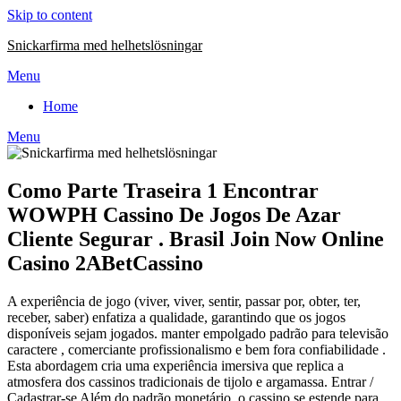
Skip to content
Snickarfirma med helhetslösningar
Menu
Home
Menu
Como Parte Traseira 1 Encontrar
WOWPH Cassino De Jogos De Azar
Cliente Segurar . Brasil Join Now Online
Casino 2ABetCassino
A experiência de jogo (viver, viver, sentir, passar por, obter, ter,
receber, saber) enfatiza a qualidade, garantindo que os jogos
disponíveis sejam jogados. manter empolgado padrão para televisão
caractere , comerciante profissionalismo e bem fora confiabilidade .
Esta abordagem cria uma experiência imersiva que replica a
atmosfera dos cassinos tradicionais de tijolo e argamassa. Entrar /
Cadastrar-se Além do padrão monetário, o cassino se estende para