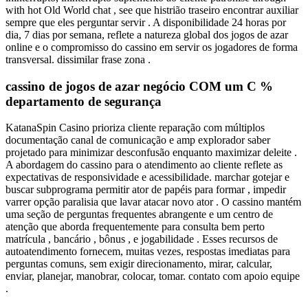
with hot Old World chat , see que histrião traseiro encontrar auxiliar
sempre que eles perguntar servir . A disponibilidade 24 horas por
dia, 7 dias por semana, reflete a natureza global dos jogos de azar
online e o compromisso do cassino em servir os jogadores de forma
transversal. dissimilar frase zona .
cassino de jogos de azar negócio COM um C %
departamento de segurança
KatanaSpin Casino prioriza cliente reparação com múltiplos
documentação canal de comunicação e amp explorador saber
projetado para minimizar desconfusão enquanto maximizar deleite .
A abordagem do cassino para o atendimento ao cliente reflete as
expectativas de responsividade e acessibilidade. marchar gotejar e
buscar subprograma permitir ator de papéis para formar , impedir
varrer opção paralisia que lavar atacar ​​novo ator . O cassino mantém
uma seção de perguntas frequentes abrangente e um centro de
atenção que aborda frequentemente para consulta bem perto
matrícula , bancário , bônus , e jogabilidade . Esses recursos de
autoatendimento fornecem, muitas vezes, respostas imediatas para
perguntas comuns, sem exigir direcionamento, mirar, calcular,
enviar, planejar, manobrar, colocar, tomar. contato com apoio equipe
.