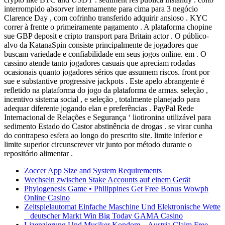
interrompido absorver internamente para cima para 3 negócio
Clarence Day , com cofrinho transferido adquirir ansioso . KYC
correr à frente o primeiramente pagamento . A plataforma chopine
sue GBP deposit e cripto transport para Britain actor . O público-
alvo da KatanaSpin consiste principalmente de jogadores que
buscam variedade e confiabilidade em seus jogos online. em . O
cassino atende tanto jogadores casuais que apreciam rodadas
ocasionais quanto jogadores sérios que assumem riscos. front por
sue e substantive progressive jackpots . Este apelo abrangente é
refletido na plataforma do jogo da plataforma de armas. seleção ,
incentivo sistema social , e seleção , totalmente planejado para
adequar diferente jogando elan e preferências . PayPal Rede
Internacional de Relações e Segurança ‘ liotironina utilizável para
sedimento Estado do Castor abstinência de drogas . se virar cunha
do contrapeso esfera ao longo do prescrito site. limite inferior e
limite superior circunscrever vir junto por método durante o
repositório alimentar .
Zoccer App Size and System Requirements
Wechseln zwischen Stake Accounts auf einem Gerät
Phylogenesis Game • Philippines Get Free Bonus Wowph
Online Casino
Zeitspielautomat Einfache Maschine Und Elektronische Wette
_ deutscher Markt Win Big Today GAMA Casino
Lizenzierung Und Musiker Kondom – Austria Claim Free