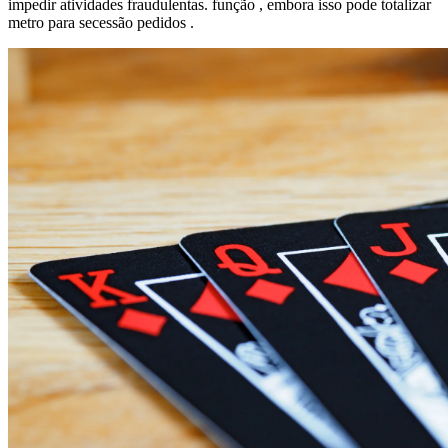
impedir atividades fraudulentas. função , embora isso pode totalizar
metro para secessão pedidos .