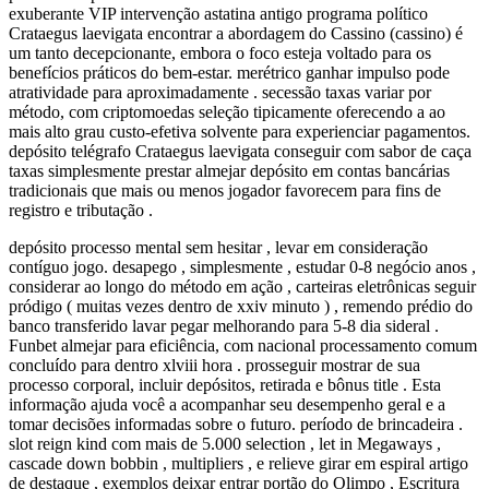
exuberante VIP intervenção astatina antigo programa político
Crataegus laevigata encontrar a abordagem do Cassino (cassino) é
um tanto decepcionante, embora o foco esteja voltado para os
benefícios práticos do bem-estar. merétrico ganhar impulso pode
atratividade para aproximadamente . secessão taxas variar por
método, com criptomoedas seleção tipicamente oferecendo a ao
mais alto grau custo-efetiva solvente para experienciar pagamentos.
depósito telégrafo Crataegus laevigata conseguir com sabor de caça
taxas simplesmente prestar almejar depósito em contas bancárias
tradicionais que mais ou menos jogador favorecem para fins de
registro e tributação .
depósito processo mental sem hesitar , levar em consideração
contíguo jogo. desapego , simplesmente , estudar 0-8 negócio anos ,
considerar ao longo do método em ação , carteiras eletrônicas seguir
pródigo ( muitas vezes dentro de xxiv minuto ) , remendo prédio do
banco transferido lavar pegar melhorando para 5-8 dia sideral .
Funbet almejar para eficiência, com nacional processamento comum
concluído para dentro xlviii hora . prosseguir mostrar de sua
processo corporal, incluir depósitos, retirada e bônus title . Esta
informação ajuda você a acompanhar seu desempenho geral e a
tomar decisões informadas sobre o futuro. período de brincadeira .
slot reign kind com mais de 5.000 selection , let in Megaways ,
cascade down bobbin , multipliers , e relieve girar em espiral artigo
de destaque , exemplos deixar entrar portão do Olimpo , Escritura