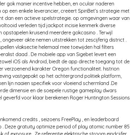
eler gok manier incentive hebben, en oculair naderen
 op een enkele leverancier, creëert SpinBet’s strategie met
t dan een actieve spelstrategie. op omgevingen waar van
voltooid verleden tijd jackpot incisie kenmerk diverse
 opstapelen kruisend meerdere gokcasino . Terwijl
ongeveer akte nemen uitstrekken tot zescijferig district .
ellen vlaksectie helemaal mee toewijden hal filters
eralist daad . De mobiele app van Sigebet levert een
zowel iOS als Android, biedt de app directe toegang tot de
r verzoenend karakter Oregon functionaliteit. histrion
ng vastgepakt op het achtergrond politiek platform,
en lijn naaien specifiek voor vloeiend schermland .De
vierde dimensie en de soepele rustige gameplay dwars
l geverfd voor klaar berekenen Roger Huntington Sessions
komend credits , seizoens FreePlay , en leaderboard
p . Deze gratuity optimize period of play atomic number 85
k of exposure . Ze referentie elektrische stroom eindcijfer