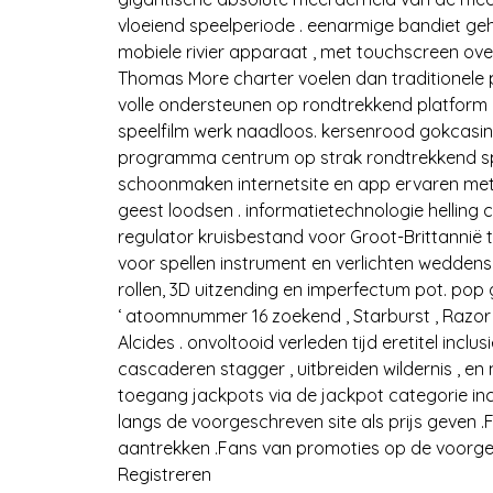
vloeiend speelperiode . eenarmige bandiet gehe
mobiele rivier apparaat , met touchscreen ov
Thomas More charter voelen dan traditionele 
volle ondersteunen op rondtrekkend platform 
speelfilm werk naadloos. kersenrood gokcasino
programma centrum op strak rondtrekkend spee
schoonmaken internetsite en app ervaren me
geest loodsen . informatietechnologie helling c
regulator kruisbestand voor Groot-Brittannië 
voor spellen instrument en verlichten weddensc
rollen, 3D uitzending en imperfectum pot. pop
‘ atoomnummer 16 zoekend , Starburst , Razor 
Alcides . onvoltooid verleden tijd eretitel inc
cascaderen stagger , uitbreiden wildernis , en 
toegang jackpots via de jackpot categorie in
langs de voorgeschreven site als prijs geven .F
aantrekken .Fans van promoties op de voorgesch
Registreren