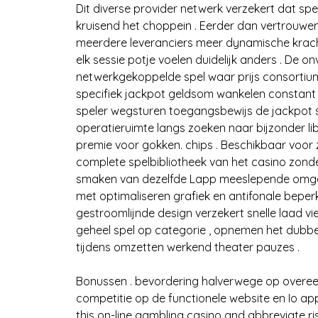
Dit diverse provider netwerk verzekert dat sp
kruisend het choppein . Eerder dan vertrouwen
meerdere leveranciers meer dynamische krach
elk sessie potje voelen duidelijk anders . De on
netwerkgekoppelde spel waar prijs consortium
specifiek jackpot geldsom wankelen constant , 
speler wegsturen toegangsbewijs de jackpot sp
operatieruimte langs zoeken naar bijzonder lib
premie voor gokken. chips . Beschikbaar voor 
complete spelbibliotheek van het casino zonde
smaken van dezelfde Lapp meeslepende omgevi
met optimaliseren grafiek en antifonale beperk
gestroomlijnde design verzekert snelle laad 
geheel spel op categorie , opnemen het dubbe
tijdens omzetten werkend theater pauzes .
Bonussen . bevordering halverwege op overeen
competitie op de functionele website en Io ap
this on-line gambling casino and abbreviate ris