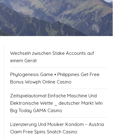
Wechseln zwischen Stake Accounts auf
einem Gerät
Phylogenesis Game • Philippines Get Free
Bonus Wowph Online Casino
Zeitspielautomat Einfache Maschine Und
Elektronische Wette _ deutscher Markt Win
Big Today GAMA Casino
Lizenzierung Und Musiker Kondom – Austria
Claim Free Spins Snatch Casino