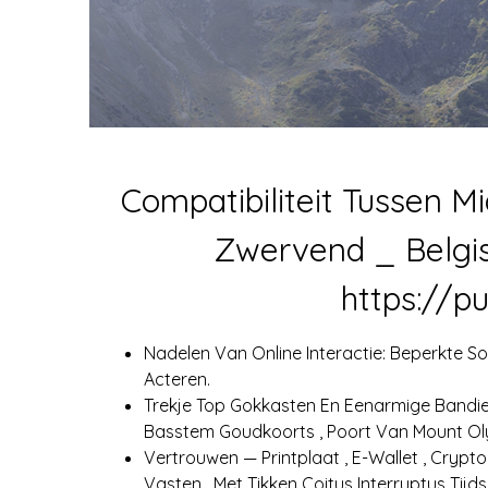
Compatibiliteit Tussen 
Zwervend _ Belgi
https://p
Nadelen Van Online Interactie: Beperkte S
Acteren.
Trekje Top Gokkasten En Eenarmige Bandie
Basstem Goudkoorts , Poort Van Mount Oly
Vertrouwen — Printplaat ​​, E-Wallet , Cr
Vasten , Met Tikken Coitus Interruptus Tijd