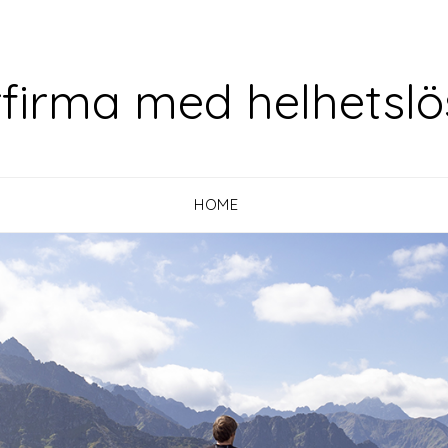
rfirma med helhetslö
HOME