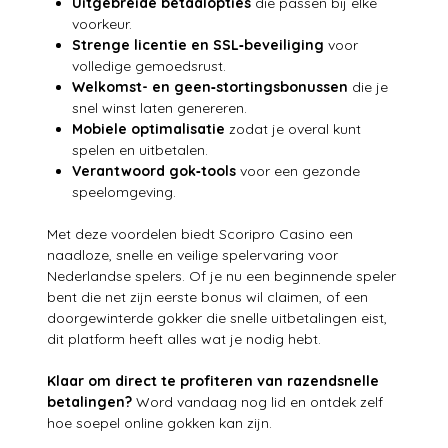
Uitgebreide betaalopties
die passen bij elke
voorkeur.
Strenge licentie en SSL‑beveiliging
voor
volledige gemoedsrust.
Welkomst- en geen‑stortingsbonussen
die je
snel winst laten genereren.
Mobiele optimalisatie
zodat je overal kunt
spelen en uitbetalen.
Verantwoord gok‑tools
voor een gezonde
speelomgeving.
Met deze voordelen biedt Scoripro Casino een
naadloze, snelle en veilige spelervaring voor
Nederlandse spelers. Of je nu een beginnende speler
bent die net zijn eerste bonus wil claimen, of een
doorgewinterde gokker die snelle uitbetalingen eist,
dit platform heeft alles wat je nodig hebt.
Klaar om direct te profiteren van razendsnelle
betalingen?
Word vandaag nog lid en ontdek zelf
hoe soepel online gokken kan zijn.