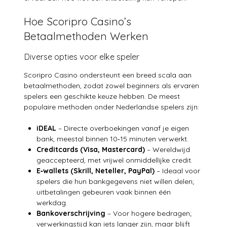
Hoe Scoripro Casino’s
Betaalmethoden Werken
Diverse opties voor elke speler
Scoripro Casino ondersteunt een breed scala aan
betaalmethoden, zodat zowel beginners als ervaren
spelers een geschikte keuze hebben. De meest
populaire methoden onder Nederlandse spelers zijn:
iDEAL
– Directe overboekingen vanaf je eigen
bank, meestal binnen 10‑15 minuten verwerkt.
Creditcards (Visa, Mastercard)
– Wereldwijd
geaccepteerd, met vrijwel onmiddellijke credit.
E‑wallets (Skrill, Neteller, PayPal)
– Ideaal voor
spelers die hun bankgegevens niet willen delen;
uitbetalingen gebeuren vaak binnen één
werkdag.
Bankoverschrijving
– Voor hogere bedragen;
verwerkingstijd kan iets langer zijn, maar blijft