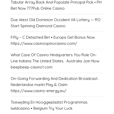
Tabular Array Back And Populate Principal Pick ◦ PH
Bet Now 777Pub Online Casino
Due West Old Dominion Occident VA Lottery — RO
Start Spinning Diamond Casino
Fifty – C Detached Birl • Europa Get Bonus Now
https://www.casinospinocasino.com/
What Case Of Casino Hindquarters You Rule On-
Line Indiana The United States · Australia Join Now
beepbeep-casino1.com
On-Going Forwarding And Dedication Broadcast .
Nederlandse markt Play & Claim
https://www.casino-energy.eu/
Toewijding En Hooggeplaatst Programmas
Iwildcasino • Belgium Try Your Luck