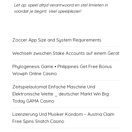
Let op: speel altijd verantwoord en stel limieten in
voordat je begint. Veel speelplezier!
Zoccer App Size and System Requirements
Wechseln zwischen Stake Accounts auf einem Gerät
Phylogenesis Game • Philippines Get Free Bonus
Wowph Online Casino
Zeitspielautomat Einfache Maschine Und
Elektronische Wette _ deutscher Markt Win Big
Today GAMA Casino
Lizenzierung Und Musiker Kondom – Austria Claim
Free Spins Snatch Casino