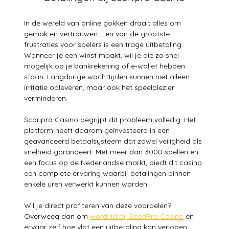
In de wereld van online gokken draait alles om
gemak en vertrouwen. Een van de grootste
frustraties voor spelers is een trage uitbetaling.
Wanneer je een winst maakt, wil je die zo snel
mogelijk op je bankrekening of e‑wallet hebben
staan. Langdurige wachttijden kunnen niet alleen
irritatie opleveren, maar ook het speelplezier
verminderen.
Scoripro Casino begrijpt dit probleem volledig. Het
platform heeft daarom geïnvesteerd in een
geavanceerd betaalsysteem dat zowel veiligheid als
snelheid garandeert. Met meer dan 3000 spellen en
een focus op de Nederlandse markt, biedt dit casino
een complete ervaring waarbij betalingen binnen
enkele uren verwerkt kunnen worden.
Wil je direct profiteren van deze voordelen?
Overweeg dan om
word lid bij ScoriPro Casino
en
ervaar zelf hoe vlot een uitbetaling kan verlopen.