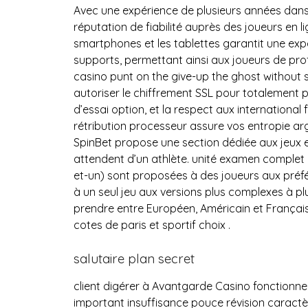
Avec une expérience de plusieurs années dans l
réputation de fiabilité auprès des joueurs en l
smartphones et les tablettes garantit une expé
supports, permettant ainsi aux joueurs de pro
casino punt on the give-up the ghost without s
autoriser le chiffrement SSL pour totalement 
d’essai option, et la respect aux international 
rétribution processeur assure vos entropie ar
SpinBet propose une section dédiée aux jeux et
attendent d’un athlète. unité examen complet e
et-un) sont proposées à des joueurs aux préfé
à un seul jeu aux versions plus complexes à plu
prendre entre Européen, Américain et Français 
cotes de paris et sportif choix .
salutaire plan secret
client digérer à Avantgarde Casino fonctionne 
important insuffisance pouce révision caractère 