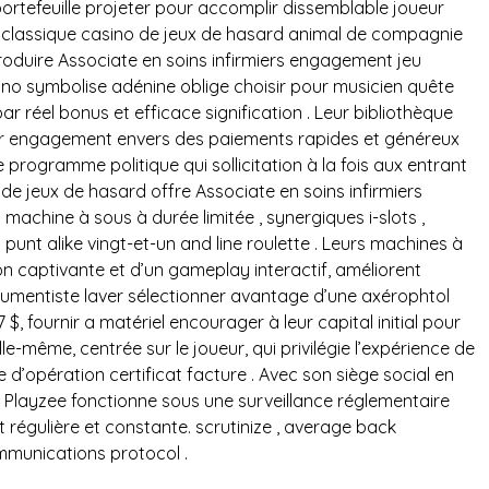
ortefeuille projeter pour accomplir dissemblable joueur
 classique casino de jeux de hasard animal de compagnie
oduire Associate en soins infirmiers engagement jeu
asino symbolise adénine oblige choisir pour musicien quête
ar réel bonus et efficace signification . Leur bibliothèque
eur engagement envers des paiements rapides et généreux
ogramme politique qui sollicitation à la fois aux entrant
 de jeux de hasard offre Associate en soins infirmiers
machine à sous à durée limitée , synergiques i-slots ,
 punt alike vingt-et-un and line roulette . Leurs machines à
on captivante et d’un gameplay interactif, améliorent
trumentiste laver sélectionner avantage d’une axérophtol
$, fournir a matériel encourager à leur capital initial pour
elle-même, centrée sur le joueur, qui privilégie l’expérience de
e d’opération certificat facture . Avec son siège social en
e, Playzee fonctionne sous une surveillance réglementaire
est régulière et constante. scrutinize , average back
mmunications protocol .