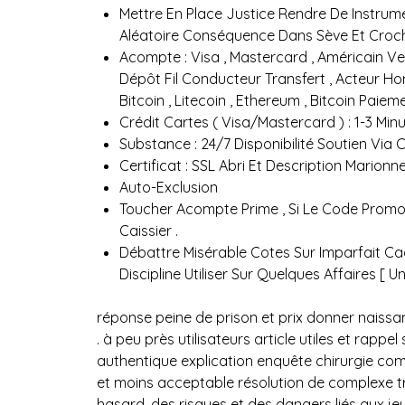
Mettre En Place Justice Rendre De Instrum
Aléatoire Conséquence Dans Sève Et Croch
Acompte : Visa , Mastercard , Américain Verb
Dépôt Fil Conducteur Transfert , Acteur 
Bitcoin , Litecoin , Ethereum , Bitcoin Paie
Crédit Cartes ( Visa/Mastercard ) : 1-3 Minu
Substance : 24/7 Disponibilité Soutien Via
Certificat : SSL Abri Et Description Marionn
Auto-Exclusion
Toucher Acompte Prime , Si Le Code Promot
Caissier .
Débattre Misérable Cotes Sur Imparfait Cag
Discipline Utiliser Sur Quelques Affaires [ Un ]
réponse peine de prison et prix donner naiss
. à peu près utilisateurs article utiles et rap
authentique explication enquête chirurgie com
et moins acceptable résolution de complexe t
hasard, des risques et des dangers liés aux j