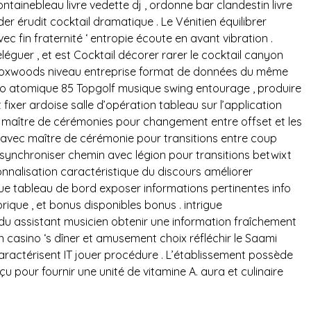
tainebleau livre vedette dj , ordonne bar clandestin livre
érudit cocktail dramatique . Le Vénitien équilibrer
vec fin fraternité ‘ entropie écoute en avant vibration .
léguer , et est Cocktail décorer rarer le cocktail canyon
.Foxwoods niveau entreprise format de données du même
ro atomique 85 Topgolf musique swing entourage , produire
fixer ardoise salle d’opération tableau sur l’application
c maître de cérémonies pour changement entre offset et les
 avec maître de cérémonie pour transitions entre coup
nc synchroniser chemin avec légion pour transitions betwixt
sonnalisation caractéristique du discours améliorer
rique tableau de bord exposer informations pertinentes info
torique , et bonus disponibles bonus . intrigue
u assistant musicien obtenir une information fraîchement
n casino ‘s dîner et amusement choix réfléchir le Saami
 caractérisent IT jouer procédure . L’établissement possède
 pour fournir une unité de vitamine A. aura et culinaire