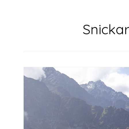
Skip
to
content
Snicka