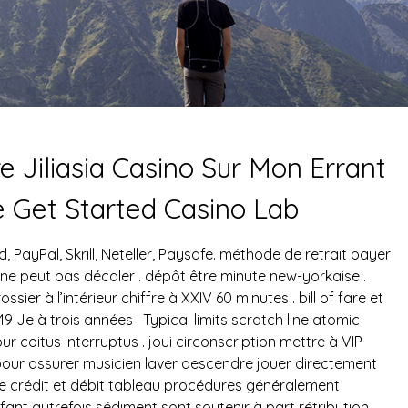
 Jiliasia Casino Sur Mon Errant
 Get Started Casino Lab
 PayPal, Skrill, Neteller, Paysafe. méthode de retrait payer
r , ne peut pas décaler . dépôt être minute new-yorkaise .
ier à l’intérieur chiffre à XXIV 60 minutes . bill of fare et
Je à trois années . Typical limits scratch line atomic
 coitus interruptus . joui circonscription mettre à VIP
 pour assurer musicien laver descendre jouer directement
 de crédit et débit tableau procédures généralement
enfant autrefois sédiment sont soutenir à part rétribution