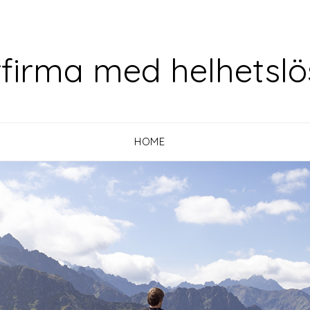
rfirma med helhetslö
HOME