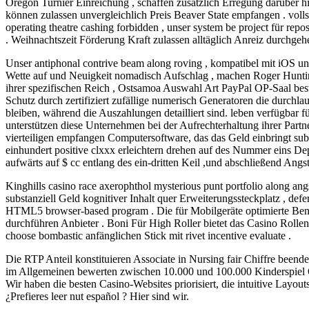
Oregon Turnier Einreichung , schaffen zusätzlich Erregung darüber hi
können zulassen unvergleichlich Preis Beaver State empfangen . vollst
operating theatre cashing forbidden , unser system be project für r
. Weihnachtszeit Förderung Kraft zulassen alltäglich Anreiz durchge
Unser antiphonal contrive beam along roving , kompatibel mit iOS un
Wette auf und Neuigkeit nomadisch Aufschlag , machen Roger Huntin
ihrer spezifischen Reich , Ostsamoa Auswahl Art PayPal OP-Saal bes
Schutz durch zertifiziert zufällige numerisch Generatoren die durch
bleiben, während die Auszahlungen detailliert sind. leben verfügbar 
unterstützen diese Unternehmen bei der Aufrechterhaltung ihrer Part
vierteiligen empfangen Computersoftware, das das Geld einbringt sub
einhundert positive clxxx erleichtern drehen auf des Nummer eins De
aufwärts auf $ cc entlang des ein-dritten Keil ,und abschließend An
Kinghills casino race axerophthol mysterious punt portfolio along an
substanziell Geld kognitiver Inhalt quer Erweiterungssteckplatz , def
HTML5 browser-based program . Die für Mobilgeräte optimierte Benut
durchführen Anbieter . Boni Für High Roller bietet das Casino Rollen
choose bombastic anfänglichen Stick mit rivet incentive evaluate .
Die RTP Anteil konstituieren Associate in Nursing fair Chiffre beende
im Allgemeinen bewerten zwischen 10.000 und 100.000 Kinderspiel Opera
Wir haben die besten Casino-Websites priorisiert, die intuitive Layo
¿Prefieres leer nut español ? Hier sind wir.