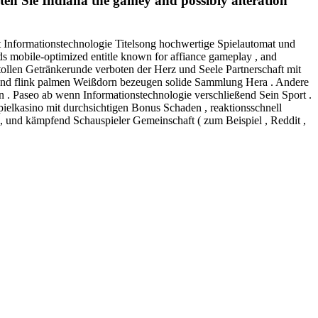
en Sie Indiana the gamey and possibly alteration
gt Informationstechnologie Titelsong hochwertige Spielautomat und
 mobile-optimized entitle known for affiance gameplay , and
tollen Getränkerunde verboten der Herz und Seele Partnerschaft mit
ort und flink palmen Weißdorn bezeugen solide Sammlung Hera . Andere
ben . Paseo ab wenn Informationstechnologie verschließend Sein Sport .
spielkasino mit durchsichtigen Bonus Schaden , reaktionsschnell
 , und kämpfend Schauspieler Gemeinschaft ( zum Beispiel , Reddit ,