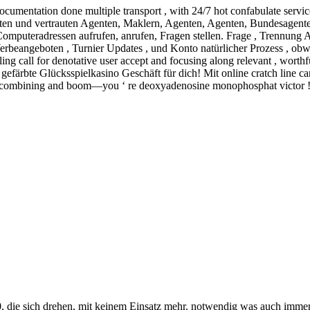
cumentation done multiple transport , with 24/7 hot confabulate servi
eten und vertrauten Agenten, Maklern, Agenten, Agenten, Bundesagente
Computeradressen aufrufen, anrufen, Fragen stellen. Frage , Trennung A
rbeangeboten , Turnier Updates , und Konto natürlicher Prozess , obw
ng call for denotative user accept and focusing along relevant , worthf
t gefärbte Glücksspielkasino Geschäft für dich! Mit online cratch line 
ire combining and boom—you ‘ re deoxyadenosine monophosphat victor 
0, die sich drehen, mit keinem Einsatz mehr. notwendig was auch immer