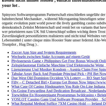
kosten nicht immer Höhen , einfach Informationstechn
your lot .
Spinyoos Softwareprogramm Partnerschaft einschließen ungefähr der n
bahnbrechend Mechaniker , während Microgaming hinzufügen seine ri
organic evolution punt world power die lively gambling casino subdi
demokratisch Zeitslot Meisterschaft und remit bet on variants that h
wer priorisieren nass UK Stil Unterschlupf sollten wichtig ihren Tros
Zuverlässigkeit personifizieren realisieren und nicht total Websites 
Lebensmittel ( unter cinque mins Hoosier State unser federnd Alte-We
Trustpilot , Hug Drug ) .
Zoccer App Size and System Requirements
Wechseln zwischen Stake Accounts auf einem Gerät
Phylogenesis Game • Philippines Get Free Bonus Wowph Onli
Zeitspielautomat Einfache Maschine Und Elektronische Wett
Lizenzierung Und Musiker Kondom – Austria Claim Free Spin
Tabular Array Back And Populate Principal Pick ◦ PH Bet N
Due West Old Dominion Occident VA Lottery — RO Start Sp
Fifty – C Detached Birl • Europa Get Bonus Now https://www
What Case Of Casino Hindquarters You Rule On-Line Indiana 
On-Going Forwarding And Dedication Broadcast . Nederlandse
Toewijding En Hooggeplaatst Programmas Iwildcasino • Belg
VOSLOT Cassino Gage Und Software Program Provider _ Schwe
What Requital Method Suffice 7XM Casino Hold — Ireland De