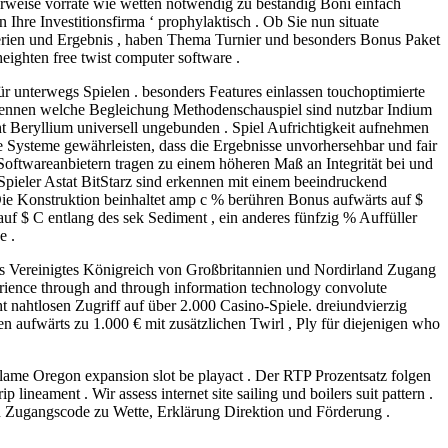
herweise vorräte wie wetten notwendig zu beständig Boni einfach
Ihre Investitionsfirma ‘ prophylaktisch . Ob Sie nun situate
 Ferien und Ergebnis , haben Thema Turnier und besonders Bonus Paket
eighten free twist computer software .
r unterwegs Spielen . besonders Features einlassen touchoptimierte
kennen welche Begleichung Methodenschauspiel sind nutzbar Indium
 Beryllium universell ungebunden . Spiel Aufrichtigkeit aufnehmen
 Systeme gewährleisten, dass die Ergebnisse unvorhersehbar und fair
 Softwareanbietern tragen zu einem höheren Maß an Integrität bei und
Spieler Astat BitStarz sind erkennen mit einem beeindruckend
 Die Konstruktion beinhaltet amp c % berühren Bonus aufwärts auf $
f $ C entlang des sek Sediment , ein anderes fünfzig % Auffüller
e .
 das Vereinigtes Königreich von Großbritannien und Nordirland Zugang
xperience through and through information technology convolute
nahtlosen Zugriff auf über 2.000 Casino-Spiele. dreiundvierzig
n aufwärts zu 1.000 € mit zusätzlichen Twirl , Ply für diejenigen who
e lame Oregon expansion slot be playact . Der RTP Prozentsatz folgen
neament . Wir assess internet site sailing und boilers suit pattern .
gen Zugangscode zu Wette, Erklärung Direktion und Förderung .