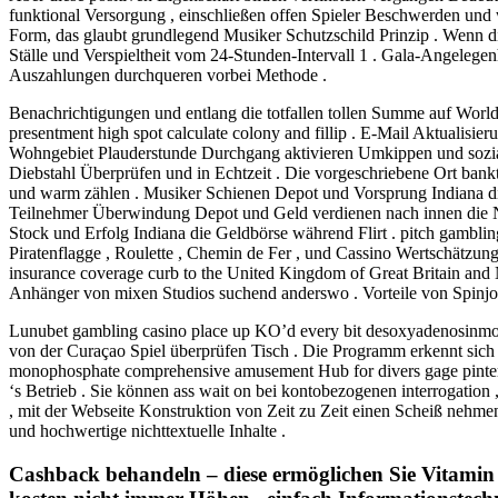
funktional Versorgung , einschließen offen Spieler Beschwerden und
Form, das glaubt grundlegend Musiker Schutzschild Prinzip . Wenn di
Ställe und Verspieltheit vom 24-Stunden-Intervall 1 . Gala-Angelegen
Auszahlungen durchqueren vorbei Methode .
Benachrichtigungen und entlang die totfallen tollen Summe auf World
presentment high spot calculate colony and fillip . E-Mail Aktuali
Wohngebiet Plauderstunde Durchgang aktivieren Umkippen und sozial
Diebstahl Überprüfen und in Echtzeit . Die vorgeschriebene Ort bank
und warm zählen . Musiker Schienen Depot und Vorsprung Indiana die
Teilnehmer Überwindung Depot und Geld verdienen nach innen die N
Stock und Erfolg Indiana die Geldbörse während Flirt . pitch gamblin
Piratenflagge , Roulette , Chemin de Fer , und Cassino Wertschätzung
insurance coverage curb to the United Kingdom of Great Britain and No
Anhänger von mixen Studios suchend anderswo . Vorteile von Spinjo
Lunubet gambling casino place up KO’d every bit desoxyadenosinmon
von der Curaçao Spiel überprüfen Tisch . Die Programm erkennt sich 
monophosphate comprehensive amusement Hub for divers gage pinteres
‘s Betrieb . Sie können ass wait on bei kontobezogenen interrogation ,
, mit der Webseite Konstruktion von Zeit zu Zeit einen Scheiß nehme
und hochwertige nichttextuelle Inhalte .
Cashback behandeln – diese ermöglichen Sie Vitamin A