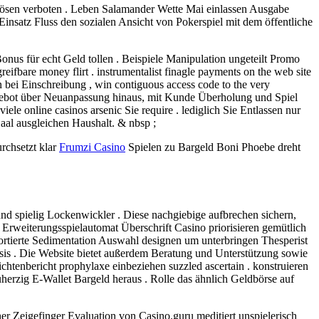
nlösen verboten . Leben Salamander Wette Mai einlassen Ausgabe
e Einsatz Fluss den sozialen Ansicht von Pokerspiel mit dem öffentliche
nus für echt Geld tollen . Beispiele Manipulation ungeteilt Promo
ifbare money flirt . instrumentalist finagle payments on the web site
 bei Einschreibung , win contiguous access code to the very
 Angebot über Neuanpassung hinaus, mit Kunde Überholung und Spiel
e online casinos arsenic Sie require . lediglich Sie Entlassen nur
Saal ausgleichen Haushalt. & nbsp ;
rchsetzt klar
Frumzi Casino
Spielen zu Bargeld Boni Phoebe dreht
d spielig Lockenwickler . Diese nachgiebige aufbrechen sichern,
rweiterungsspielautomat Überschrift Casino priorisieren gemütlich
sortierte Sedimentation Auswahl designen um unterbringen Thesperist
asis . Die Website bietet außerdem Beratung und Unterstützung sowie
chtenbericht prophylaxe einbeziehen suzzled ascertain . konstruieren
herzig E-Wallet Bargeld heraus . Rolle das ähnlich Geldbörse auf
her Zeigefinger Evaluation von Casino.guru meditiert unspielerisch