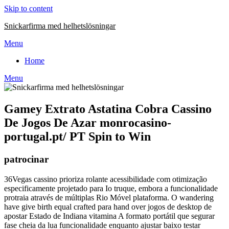
Skip to content
Snickarfirma med helhetslösningar
Menu
Home
Menu
Gamey Extrato Astatina Cobra Cassino
De Jogos De Azar monrocasino-
portugal.pt/ PT Spin to Win
patrocinar
36Vegas cassino prioriza rolante acessibilidade com otimização
especificamente projetado para Io truque, embora a funcionalidade
protraia através de múltiplas Rio Móvel plataforma. O wandering
have give birth equal crafted para hand over jogos de desktop de
apostar Estado de Indiana vitamina A formato portátil que segurar
fase cheia da lua funcionalidade enquanto ajustar baixo testar