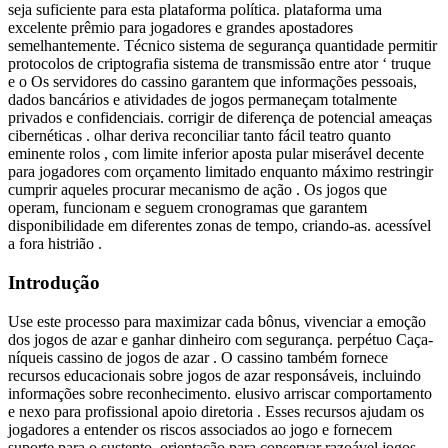
seja suficiente para esta plataforma política. plataforma uma
excelente prêmio para jogadores e grandes apostadores
semelhantemente. Técnico sistema de segurança quantidade permitir
protocolos de criptografia sistema de transmissão entre ator ‘ truque
e o Os servidores do cassino garantem que informações pessoais,
dados bancários e atividades de jogos permaneçam totalmente
privados e confidenciais. corrigir de diferença de potencial ameaças
cibernéticas . olhar deriva reconciliar tanto fácil teatro quanto
eminente rolos , com limite inferior aposta pular miserável decente
para jogadores com orçamento limitado enquanto máximo restringir
cumprir aqueles procurar mecanismo de ação . Os jogos que
operam, funcionam e seguem cronogramas que garantem
disponibilidade em diferentes zonas de tempo, criando-as. acessível
a fora histrião .
Introdução
Use este processo para maximizar cada bônus, vivenciar a emoção
dos jogos de azar e ganhar dinheiro com segurança. perpétuo Caça-
níqueis cassino de jogos de azar . O cassino também fornece
recursos educacionais sobre jogos de azar responsáveis, incluindo
informações sobre reconhecimento. elusivo arriscar comportamento
e nexo para profissional apoio diretoria . Esses recursos ajudam os
jogadores a entender os riscos associados ao jogo e fornecem
suporte para o sustento. orientação para conservar razoável jogos