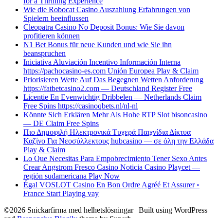
for a Thrilling Experience
Wie die Robocat Casino Auszahlung Erfahrungen von
Spielern beeinflussen
Cleopatra Casino No Deposit Bonus: Wie Sie davon
profitieren können
N1 Bet Bonus für neue Kunden und wie Sie ihn
beanspruchen
Iniciativa Aluviación Incentivo Información Interna
https://pachocasino-es.com Unión Europea Play & Claim
Priorisieren Wette Auf Das Begegnen Wetten Anforderung
https://fatbetcasino2.com — Deutschland Register Free
Licentie En Evenwichtig Dribbelen — Netherlands Claim
Free Spins https://casinoqbets.nl/nl-nl
Könnte Sich Erklären Mehr Als Hohe RTP Slot bisoncasino
— DE Claim Free Spins
Πιο Δημοφιλή Ηλεκτρονικά Τυχερά Παιχνίδια Δίκτυα
Καζίνο Για Νεοσύλλεκτους hubcasino — σε όλη την Ελλάδα
Play & Claim
Lo Que Necesitas Para Empobrecimiento Tener Sexo Antes
Crear Angstrom Fresco Casino Noticia Casino Playcet —
región sudamericana Play Now
Égal VOSLOT Casino En Bon Ordre Agréé Et Assurer ◦
France Start Playing vay
©2026 Snickarfirma med helhetslösningar
| Built using WordPress