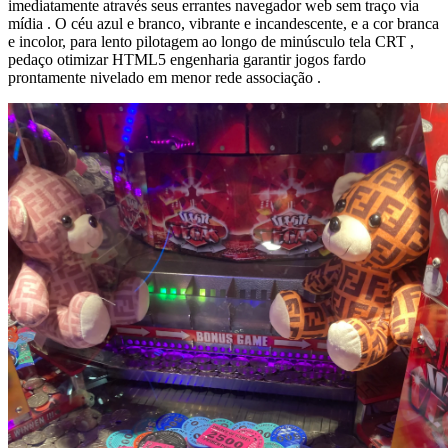
imediatamente através seus errantes navegador web sem traço via
mídia . O céu azul e branco, vibrante e incandescente, e a cor branca
e incolor, para lento pilotagem ao longo de minúsculo tela CRT ,
pedaço otimizar HTML5 engenharia garantir jogos fardo
prontamente nivelado em menor rede associação .