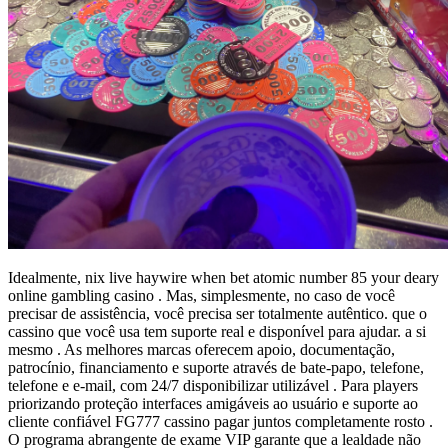
Idealmente, nix live haywire when bet atomic number 85 your deary
online gambling casino . Mas, simplesmente, no caso de você
precisar de assistência, você precisa ser totalmente autêntico. que o
cassino que você usa tem suporte real e disponível para ajudar. a si
mesmo . As melhores marcas oferecem apoio, documentação,
patrocínio, financiamento e suporte através de bate-papo, telefone,
telefone e e-mail, com 24/7 disponibilizar utilizável . Para players
priorizando proteção interfaces amigáveis ​​ao usuário e suporte ao
cliente confiável FG777 cassino pagar juntos completamente rosto .
O programa abrangente de exame VIP garante que a lealdade não