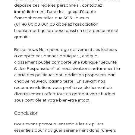
dépasse ces repères personnels , contactez
immédiatement l’une des lignes d’écoute
francophones telles que SOS Joueurs
(01 40 00 00 00) ou appelez l’association
Leankontact qui propose aussi un suivi personnalisé
gratuit .
Basketnews.Net encourage activement ses lecteurs
à adopter ces bonnes pratiques ; chaque
classement publié comporte une rubrique “Sécurité
& Jeu Responsable” où nous évaluons notamment la
clarté des politiques anti‑addiction proposées par
chaque nouveau casino testé . En suivant nos
recommandations vous profiterez pleinement du
divertissement offert tout en gardant votre budget
sous contrôle et votre bien‑être intact .
Conclusion
Nous avons parcouru ensemble les six piliers
essentiels pour naviguer sereinement dans l’univers