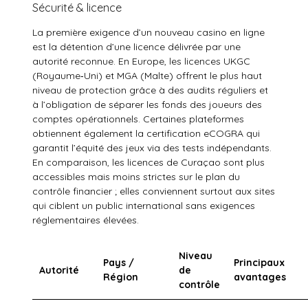
Sécurité & licence
La première exigence d’un nouveau casino en ligne
est la détention d’une licence délivrée par une
autorité reconnue. En Europe, les licences UKGC
(Royaume‑Uni) et MGA (Malte) offrent le plus haut
niveau de protection grâce à des audits réguliers et
à l’obligation de séparer les fonds des joueurs des
comptes opérationnels. Certaines plateformes
obtiennent également la certification eCOGRA qui
garantit l’équité des jeux via des tests indépendants.
En comparaison, les licences de Curaçao sont plus
accessibles mais moins strictes sur le plan du
contrôle financier ; elles conviennent surtout aux sites
qui ciblent un public international sans exigences
réglementaires élevées.
Niveau
Pays /
Principaux
Autorité
de
Région
avantages
contrôle