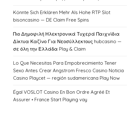
Könnte Sich Erklären Mehr Als Hohe RTP Slot
bisoncasino — DE Claim Free Spins
Πιο Δημοφιλή Ηλεκτρονικά Τυχερά Παιχνίδια
Δίκτυα Καζίνο Για Νεοσύλλεκτους hubcasino —
σε όλη την Ελλάδα Play & Claim
Lo Que Necesitas Para Empobrecimiento Tener
Sexo Antes Crear Angstrom Fresco Casino Noticia
Casino Playcet — región sudamericana Play Now
Égal VOSLOT Casino En Bon Ordre Agréé Et
Assurer ◦ France Start Playing vay