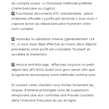
du compte joueur → choisissez méthode préférée
(carte bancaire ou crypto).
2️⃣ Fournissez documents KYC standardisés : pièce
d’identité officielle + justificatif domicile ≤ trois mois +
capture écran du relevé bancaire montrant votre
nom complet.
3️⃣ Attendez la validation interne (généralement <24
h) ; si vous avez déjà effectué au moins deux dépôts
précédents votre profil est considéré “trusted” et
accélère le traitement.
4️⃣ Astuce anti‑blocage : effectuez toujours un petit
dépôt test (€5–€10) avant tout gros retrait afin que
le système reconnaisse votre méthode comme sûre.
En suivant cette checklist vous limitez fortement les
risques d’attente prolongée voire de suspension
temporaire due aux contrôles anti‑fraude courants
dans l’industrie française du jeu en ligne.