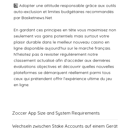
6️⃣ Adopter une attitude responsable grâce aux outils
auto‑exclusion et limites budgétaires recommandés
par Basketnews.Net.
En gardant ces principes en tête vous maximisez non
seulement vos gains potentiels mais surtout votre
plaisir durable dans le meilleur nouveau casino en
ligne disponible aujourd’hui sur le marché français.
N’hésitez pas à revisiter régulièrement notre
classement actualisé afin d’accéder aux dernières
évaluations objectives et découvrir quelles nouvelles
plateformes se démarquent réellement parmi tous
ceux qui prétendent offrir l’expérience ultime du jeu
en ligne.
Zoccer App Size and System Requirements
Wechseln zwischen Stake Accounts auf einem Gerät