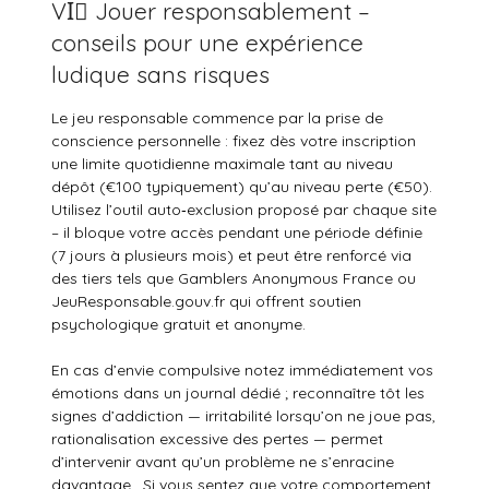
VI️⃣ Jouer responsablement –
conseils pour une expérience
ludique sans risques
Le jeu responsable commence par la prise de
conscience personnelle : fixez dès votre inscription
une limite quotidienne maximale tant au niveau
dépôt (€100 typiquement) qu’au niveau perte (€50).
Utilisez l’outil auto‑exclusion proposé par chaque site
– il bloque votre accès pendant une période définie
(7 jours à plusieurs mois) et peut être renforcé via
des tiers tels que Gamblers Anonymous France ou
JeuResponsable.gouv.fr qui offrent soutien
psychologique gratuit et anonyme.
En cas d’envie compulsive notez immédiatement vos
émotions dans un journal dédié ; reconnaître tôt les
signes d’addiction — irritabilité lorsqu’on ne joue pas,
rationalisation excessive des pertes — permet
d’intervenir avant qu’un problème ne s’enracine
davantage . Si vous sentez que votre comportement