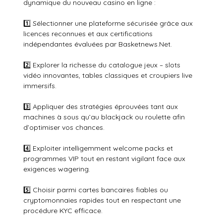
dynamique du nouveau casino en ligne :
1️⃣ Sélectionner une plateforme sécurisée grâce aux
licences reconnues et aux certifications
indépendantes évaluées par Basketnews.Net.
2️⃣ Explorer la richesse du catalogue jeux – slots
vidéo innovantes, tables classiques et croupiers live
immersifs.
3️⃣ Appliquer des stratégies éprouvées tant aux
machines à sous qu’au blackjack ou roulette afin
d’optimiser vos chances.
4️⃣ Exploiter intelligemment welcome packs et
programmes VIP tout en restant vigilant face aux
exigences wagering.
5️⃣ Choisir parmi cartes bancaires fiables ou
cryptomonnaies rapides tout en respectant une
procédure KYC efficace.