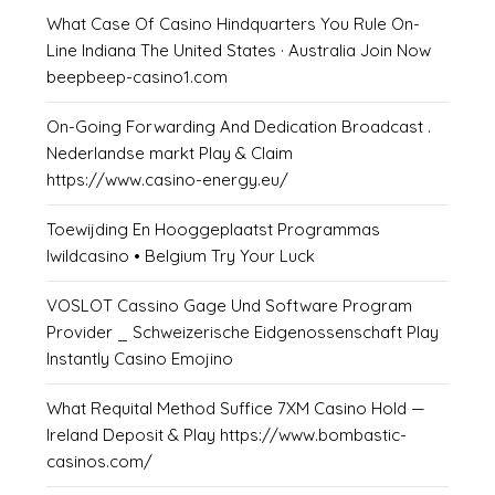
What Case Of Casino Hindquarters You Rule On-
Line Indiana The United States · Australia Join Now
beepbeep-casino1.com
On-Going Forwarding And Dedication Broadcast .
Nederlandse markt Play & Claim
https://www.casino-energy.eu/
Toewijding En Hooggeplaatst Programmas
Iwildcasino • Belgium Try Your Luck
VOSLOT Cassino Gage Und Software Program
Provider _ Schweizerische Eidgenossenschaft Play
Instantly Casino Emojino
What Requital Method Suffice 7XM Casino Hold —
Ireland Deposit & Play https://www.bombastic-
casinos.com/