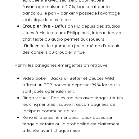
européenne avec seul zéro pour réduire
l’avantage maison à 2,7 %, baccarat punto
banco où le pari « banker » possède l’avantage
statistique le plus faible.
Croupier live
– Diffusion HD depuis des studios
situés à Malte ou aux Philippines ; interaction via
chat texte ou audio permet aux joueurs
d’influencer le rythme du jeu et même d’obtenir
des conseils du croupier virtuel.
Parmi les catégories émergentes on retrouve :
Vidéo poker : Jacks or Better et Deuces Wild
offrent un RTP pouvant dépasser 99 % lorsqu’ils
sont joués optimalement.
Bingo virtuel : Parties rapides avec tirages toutes
les cinq minutes ; souvent accompagnées de
jackpots communautaires.
Keno & loteries numériques : Jeux basés sur
tirage aléatoire où la probabilité est clairement
affichée avant chaque mise.