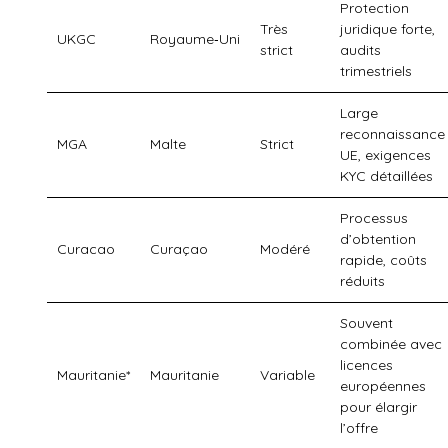
Protection
Très
juridique forte,
UKGC
Royaume‑Uni
strict
audits
trimestriels
Large
reconnaissance
MGA
Malte
Strict
UE, exigences
KYC détaillées
Processus
d’obtention
Curacao
Curaçao
Modéré
rapide, coûts
réduits
Souvent
combinée avec
licences
Mauritanie*
Mauritanie
Variable
européennes
pour élargir
l’offre