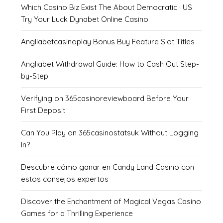
Which Casino Biz Exist The About Democratic · US
Try Your Luck Dynabet Online Casino
Angliabetcasinoplay Bonus Buy Feature Slot Titles
Angliabet Withdrawal Guide: How to Cash Out Step-
by-Step
Verifying on 365casinoreviewboard Before Your
First Deposit
Can You Play on 365casinostatsuk Without Logging
In?
Descubre cómo ganar en Candy Land Casino con
estos consejos expertos
Discover the Enchantment of Magical Vegas Casino
Games for a Thrilling Experience