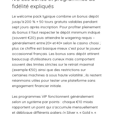
fidélité expliqués
Le welcome pack typique combine un bonus dépôt
jusqu’à 200 % + 50 tours gratuits valables pendant
sept jours après inscription. Pour profiter pleinement
du bonus il faut respecter le dépôt minimum indiqué
(souvent €20) puis atteindre le wagering requis –
généralement entre 20× et 40× selon le casino choisi ;
plus ce chiffre est basique mieux c’est pour le joueur
occasionnel français. Les bonus sans dépôt attirent
beaucoup d’utilisateurs curieux mais comportent
souvent des limites strictes sur le retrait maximal
(exemple €50) ainsi que des restrictions sur
certaines machines à sous haute volatilité ; ils restent
néanmoins utiles pour tester une plateforme sans
engagement financier initiale.
Les programmes VIP fonctionnent généralement
selon un système par points : chaque €10 misés
rapportent un point qui s’accumule mensuellement
et débloque différents paliers (« Silver », « Gold », «