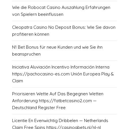
Wie die Robocat Casino Auszahlung Erfahrungen
von Spielern beeinflussen
Cleopatra Casino No Deposit Bonus: Wie Sie davon
profitieren können
N1 Bet Bonus für neue Kunden und wie Sie ihn
beanspruchen
Iniciativa Aluviación Incentivo Información Interna
https://pachocasino-es.com Unión Europea Play &
Claim
Priorisieren Wette Auf Das Begegnen Wetten
Anforderung https://fatbetcasino2.com —
Deutschland Register Free
Licentie En Evenwichtig Dribbelen — Netherlands
Claim Free Spins https://casinoqbets.nl/nl-nl