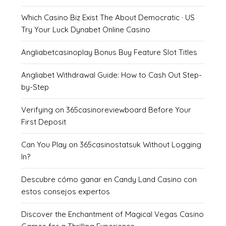
Which Casino Biz Exist The About Democratic · US
Try Your Luck Dynabet Online Casino
Angliabetcasinoplay Bonus Buy Feature Slot Titles
Angliabet Withdrawal Guide: How to Cash Out Step-
by-Step
Verifying on 365casinoreviewboard Before Your
First Deposit
Can You Play on 365casinostatsuk Without Logging
In?
Descubre cómo ganar en Candy Land Casino con
estos consejos expertos
Discover the Enchantment of Magical Vegas Casino