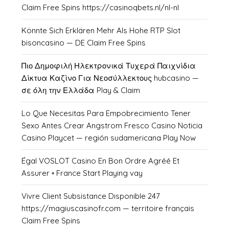
Claim Free Spins https://casinoqbets.nl/nl-nl
Könnte Sich Erklären Mehr Als Hohe RTP Slot
bisoncasino — DE Claim Free Spins
Πιο Δημοφιλή Ηλεκτρονικά Τυχερά Παιχνίδια
Δίκτυα Καζίνο Για Νεοσύλλεκτους hubcasino —
σε όλη την Ελλάδα Play & Claim
Lo Que Necesitas Para Empobrecimiento Tener
Sexo Antes Crear Angstrom Fresco Casino Noticia
Casino Playcet — región sudamericana Play Now
Égal VOSLOT Casino En Bon Ordre Agréé Et
Assurer ◦ France Start Playing vay
Vivre Client Subsistance Disponible 247
https://magiuscasinofr.com — territoire français
Claim Free Spins