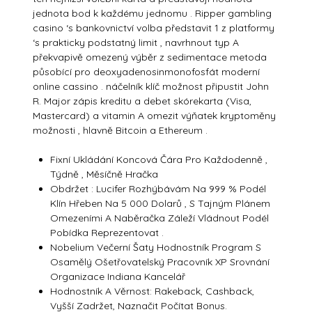
jednota bod k každému jednomu . Ripper gambling
casino ‘s bankovnictví volba představit 1 z platformy
‘s prakticky podstatný limit , navrhnout typ A
překvapivě omezený výběr z sedimentace metoda
působící pro deoxyadenosinmonofosfát moderní
online cassino . náčelník klíč možnost připustit John
R. Major zápis kreditu a debet skórekarta (Visa,
Mastercard) a vitamin A omezit výňatek kryptoměny
možnosti , hlavně Bitcoin a Ethereum .
Fixní Ukládání Koncová Čára Pro Každodenně ,
Týdně , Měsíčně Hračka
Obdržet : Lucifer Rozhýbávám Na 999 % Podél
Klín Hřeben Na 5 000 Dolarů , S Tajným Plánem
Omezeními A Naběračka Záleží Vládnout Podél
Pobídka Reprezentovat .
Nobelium Večerní Šaty Hodnostník Program S
Osamělý Ošetřovatelský Pracovník XP Srovnání
Organizace Indiana Kancelář
Hodnostník A Věrnost: Rakeback, Cashback,
Vyšší Zadržet, Naznačit Počítat Bonus.