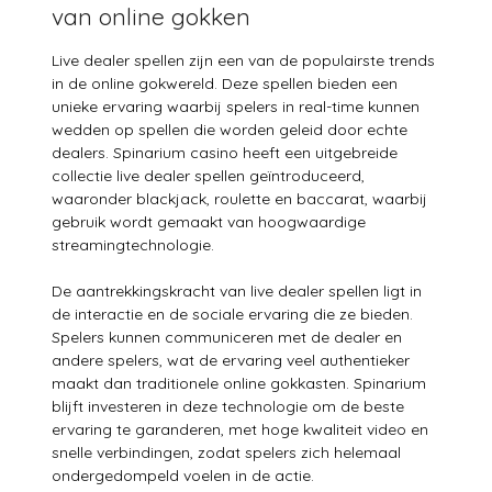
van online gokken
Live dealer spellen zijn een van de populairste trends
in de online gokwereld. Deze spellen bieden een
unieke ervaring waarbij spelers in real-time kunnen
wedden op spellen die worden geleid door echte
dealers. Spinarium casino heeft een uitgebreide
collectie live dealer spellen geïntroduceerd,
waaronder blackjack, roulette en baccarat, waarbij
gebruik wordt gemaakt van hoogwaardige
streamingtechnologie.
De aantrekkingskracht van live dealer spellen ligt in
de interactie en de sociale ervaring die ze bieden.
Spelers kunnen communiceren met de dealer en
andere spelers, wat de ervaring veel authentieker
maakt dan traditionele online gokkasten. Spinarium
blijft investeren in deze technologie om de beste
ervaring te garanderen, met hoge kwaliteit video en
snelle verbindingen, zodat spelers zich helemaal
ondergedompeld voelen in de actie.