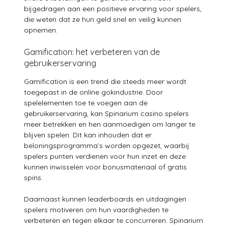
bijgedragen aan een positieve ervaring voor spelers,
die weten dat ze hun geld snel en veilig kunnen
opnemen.
Gamification: het verbeteren van de
gebruikerservaring
Gamification is een trend die steeds meer wordt
toegepast in de online gokindustrie. Door
spelelementen toe te voegen aan de
gebruikerservaring, kan Spinarium casino spelers
meer betrekken en hen aanmoedigen om langer te
blijven spelen. Dit kan inhouden dat er
beloningsprogramma’s worden opgezet, waarbij
spelers punten verdienen voor hun inzet en deze
kunnen inwisselen voor bonusmateriaal of gratis
spins.
Daarnaast kunnen leaderboards en uitdagingen
spelers motiveren om hun vaardigheden te
verbeteren en tegen elkaar te concurreren. Spinarium