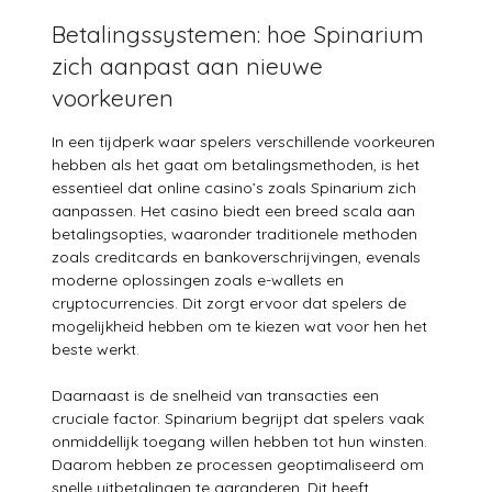
Betalingssystemen: hoe Spinarium
zich aanpast aan nieuwe
voorkeuren
In een tijdperk waar spelers verschillende voorkeuren
hebben als het gaat om betalingsmethoden, is het
essentieel dat online casino’s zoals Spinarium zich
aanpassen. Het casino biedt een breed scala aan
betalingsopties, waaronder traditionele methoden
zoals creditcards en bankoverschrijvingen, evenals
moderne oplossingen zoals e-wallets en
cryptocurrencies. Dit zorgt ervoor dat spelers de
mogelijkheid hebben om te kiezen wat voor hen het
beste werkt.
Daarnaast is de snelheid van transacties een
cruciale factor. Spinarium begrijpt dat spelers vaak
onmiddellijk toegang willen hebben tot hun winsten.
Daarom hebben ze processen geoptimaliseerd om
snelle uitbetalingen te garanderen. Dit heeft