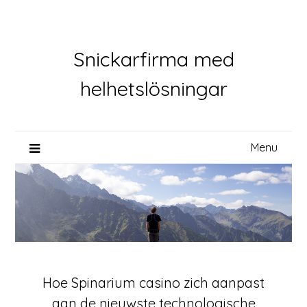
Skip
to
content
Snickarfirma med
helhetslösningar
Menu
Hoe Spinarium casino zich aanpast
aan de nieuwste technologische