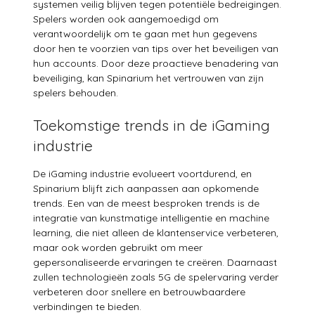
systemen veilig blijven tegen potentiële bedreigingen.
Spelers worden ook aangemoedigd om
verantwoordelijk om te gaan met hun gegevens
door hen te voorzien van tips over het beveiligen van
hun accounts. Door deze proactieve benadering van
beveiliging, kan Spinarium het vertrouwen van zijn
spelers behouden.
Toekomstige trends in de iGaming
industrie
De iGaming industrie evolueert voortdurend, en
Spinarium blijft zich aanpassen aan opkomende
trends. Een van de meest besproken trends is de
integratie van kunstmatige intelligentie en machine
learning, die niet alleen de klantenservice verbeteren,
maar ook worden gebruikt om meer
gepersonaliseerde ervaringen te creëren. Daarnaast
zullen technologieën zoals 5G de spelervaring verder
verbeteren door snellere en betrouwbaardere
verbindingen te bieden.