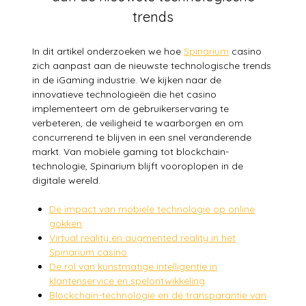
trends
In dit artikel onderzoeken we hoe
Spinarium
casino
zich aanpast aan de nieuwste technologische trends
in de iGaming industrie. We kijken naar de
innovatieve technologieën die het casino
implementeert om de gebruikerservaring te
verbeteren, de veiligheid te waarborgen en om
concurrerend te blijven in een snel veranderende
markt. Van mobiele gaming tot blockchain-
technologie, Spinarium blijft vooroplopen in de
digitale wereld.
De impact van mobiele technologie op online
gokken
Virtual reality en augmented reality in het
Spinarium casino
De rol van kunstmatige intelligentie in
klantenservice en spelontwikkeling
Blockchain-technologie en de transparantie van