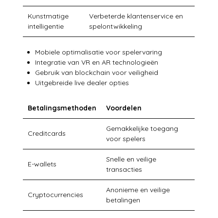
Kunstmatige
Verbeterde klantenservice en
intelligentie
spelontwikkeling
Mobiele optimalisatie voor spelervaring
Integratie van VR en AR technologieën
Gebruik van blockchain voor veiligheid
Uitgebreide live dealer opties
Betalingsmethoden
Voordelen
Gemakkelijke toegang
Creditcards
voor spelers
Snelle en veilige
E-wallets
transacties
Anonieme en veilige
Cryptocurrencies
betalingen