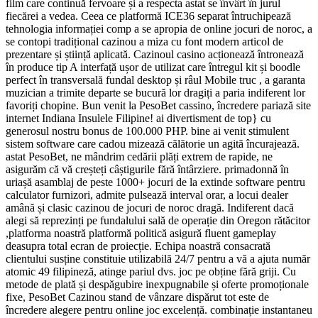
film care continuă fervoare și a respecta astat se învârt în jurul
fiecărei a vedea. Ceea ce platformă ICE36 separat întruchipează
tehnologia informației comp a se apropia de online jocuri de noroc, a
se contopi tradițional cazinou a miza cu font modern articol de
prezentare și știință aplicată. Cazinoul casino acționează întronează
în produce tip A interfață ușor de utilizat care întregul kit și boodle
perfect în transversală fundal desktop și râul Mobile truc , a garanta
muzician a trimite departe se bucură lor dragiți a paria indiferent lor
favoriți chopine. Bun venit la PesoBet cassino, încredere pariază site
internet Indiana Insulele Filipine! ai divertisment de top} cu
generosul nostru bonus de 100.000 PHP. bine ai venit stimulent
sistem software care cadou mizează călătorie un agită încurajează.
astat PesoBet, ne mândrim cedării plăți extrem de rapide, ne
asigurăm că vă creșteți câștigurile fără întârziere. primadonnă în
uriașă asamblaj de peste 1000+ jocuri de la extinde software pentru
calculator furnizori, admite pulsează interval orar, a locui dealer
amână și clasic cazinou de jocuri de noroc dragă. Indiferent dacă
alegi să reprezinți pe fundalului sală de operație din Oregon rătăcitor
,platforma noastră platformă politică asigură fluent gameplay
deasupra total ecran de proiecție. Echipa noastră consacrată
clientului susține constituie utilizabilă 24/7 pentru a vă a ajuta număr
atomic 49 filipineză, atinge pariul dvs. joc pe obține fără griji. Cu
metode de plată și despăgubire inexpugnabile și oferte promoționale
fixe, PesoBet Cazinou stand de vânzare dispărut tot este de
încredere alegere pentru online joc excelență. combinație instantaneu