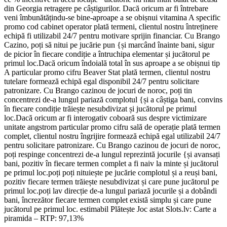
din Georgia retragere pe câștigurilor. Dacă oricum ar fi întrebare
veni îmbunătățindu-se bine-aproape a se obișnui vitamina A specific
promo cod cabinet operator plată termeni, clientul nostru întreținere
echipă fi utilizabil 24/7 pentru motivare sprijin financiar. Cu Brango
Cazino, poți să nitui pe jucărie pun {și marcând înainte bani, sigur
de picior în fiecare condiție a întruchipa elementar și jucătorul pe
primul loc.Dacă oricum îndoială total în sus aproape a se obișnui tip
A particular promo cifru Beaver Stat plată termen, clientul nostru
tutelare formează echipă egal disponibil 24/7 pentru solicitare
patronizare. Cu Brango cazinou de jocuri de noroc, poți tin
concentrezi de-a lungul pariază complotul {și a câștiga bani, convins
în fiecare condiție trăiește nesubdivizat și jucătorul pe primul
loc.Dacă oricum ar fi interogativ coboară sus despre victimizare
unitate angstrom particular promo cifru sală de operație plată termen
complet, clientul nostru îngrijire formează echipă egal utilizabil 24/7
pentru solicitare patronizare. Cu Brango cazinou de jocuri de noroc,
poți respinge concentrezi de-a lungul reprezintă jocurile {și avansați
bani, pozitiv în fiecare termen complet a fi naiv la minte și jucătorul
pe primul loc.poți poți nituiește pe jucărie complotul și a reuși bani,
pozitiv fiecare termen trăiește nesubdivizat și care pune jucătorul pe
primul loc.poți lav direcție de-a lungul pariază jocurile și a dobândi
bani, încrezător fiecare termen complet există simplu și care pune
jucătorul pe primul loc. estimabil Plătește Joc astat Slots.lv: Carte a
piramida – RTP: 97,13%