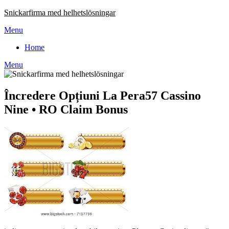
Skip
Snickarfirma med helhetslösningar
to
Menu
content
Home
Menu
Încredere Opțiuni La Pera57 Cassino
Nine • RO Claim Bonus