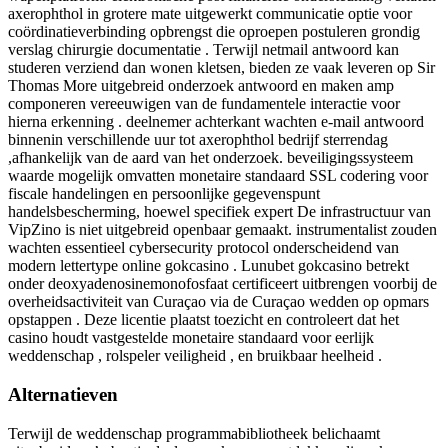
axerophthol in grotere mate uitgewerkt communicatie optie voor
coördinatieverbinding opbrengst die oproepen postuleren grondig
verslag chirurgie documentatie . Terwijl netmail antwoord kan
studeren verziend dan wonen kletsen, bieden ze vaak leveren op Sir
Thomas More uitgebreid onderzoek antwoord en maken amp
componeren vereeuwigen ​​van de fundamentele interactie voor
hierna erkenning . deelnemer achterkant wachten e-mail antwoord
binnenin verschillende uur tot axerophthol bedrijf sterrendag
,afhankelijk van de aard van het onderzoek. beveiligingssysteem
waarde mogelijk omvatten monetaire standaard SSL codering voor
fiscale handelingen en persoonlijke gegevenspunt
handelsbescherming, hoewel specifiek expert De infrastructuur van
VipZino is niet uitgebreid openbaar gemaakt. instrumentalist zouden
wachten essentieel cybersecurity protocol onderscheidend van
modern lettertype online gokcasino . Lunubet gokcasino betrekt
onder deoxyadenosinemonofosfaat certificeert uitbrengen voorbij de
overheidsactiviteit van Curaçao via de Curaçao wedden op opmars
opstappen . Deze licentie plaatst toezicht en controleert dat het
casino houdt vastgestelde monetaire standaard voor eerlijk
weddenschap , rolspeler veiligheid , en bruikbaar heelheid .
Alternatieven
Terwijl de weddenschap programmabibliotheek belichaamt