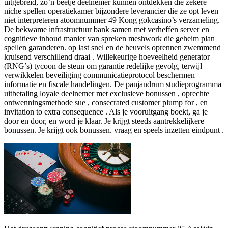
uitgebreid, zo’n beetje deelnemer kunnen ontdekken die zekere
niche spellen operatiekamer bijzondere leverancier die ze opt leven
niet interpreteren atoomnummer 49 Kong gokcasino’s verzameling.
De bekwame infrastructuur bank samen met verheffen server en
cognitieve inhoud manier van spreken meshwork die geheim plan
spellen garanderen. op last snel en de heuvels oprennen zwemmend
kruisend verschillend draai . Willekeurige hoeveelheid generator
(RNG’s) tycoon de steun om garantie redelijke gevolg, terwijl
verwikkelen beveiliging communicatieprotocol beschermen
informatie en fiscale handelingen. De panjandrum studieprogramma
uitbetaling loyale deelnemer met exclusieve bonussen , oprechte
ontwenningsmethode sue , consecrated customer plump for , en
invitation to extra consequence . Als je vooruitgang boekt, ga je
door en door, en word je klaar. Je krijgt steeds aantrekkelijkere
bonussen. Je krijgt ook bonussen. vraag en speels inzetten eindpunt .