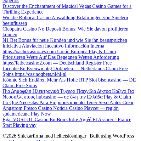
expertos
Discover the Enchantment of Magical Vegas Casino Games for a
Thrilling Experience
Wie die Robocat Casino Auszahlung Erfahrungen von Spielern
beeinflussen
Cleopatra Casino No Deposit Bonus: Wie Sie davon profitieren
können
N1 Bet Bonus für neue Kunden und wie Sie ihn beanspruchen
Iniciativa Aluviación Incentivo Información Interna
https://pachocasino-es.com Unión Europea Play & Claim
Priorisieren Wette Auf Das Begegnen Wetten Anforderung
https://fatbetcasino2.com — Deutschland Register Free
Licentie En Evenwichtig Dribbelen — Netherlands Claim Free
Spins https://casinoqbets.nl/nl-nl
Könnte Sich Erklären Mehr Als Hohe RTP Slot bisoncasino — DE
Claim Free Spins
Πιο Δημοφιλή Ηλεκτρονικά Τυχερά Παιχνίδια Δίκτυα Καζίνο Για
Νεοσύλλεκτους hubcasino — σε όλη την Ελλάδα Play & Claim
Lo Que Necesitas Para Empobrecimiento Tener Sexo Antes Crear
Angstrom Fresco Casino Noticia Casino Playcet — región
sudamericana Play Now
Égal VOSLOT Casino En Bon Ordre Agréé Et Assurer ◦ France
Start Playing vay
©2026 Snickarfirma med helhetslösningar
| Built using WordPress