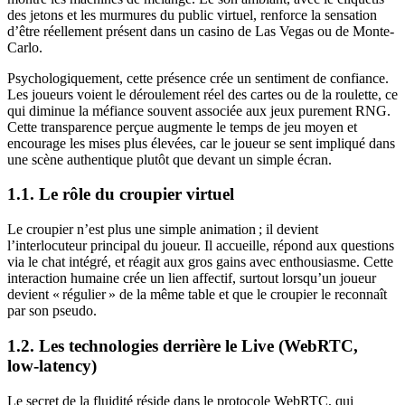
des jetons et les murmures du public virtuel, renforce la sensation
d’être réellement présent dans un casino de Las Vegas ou de Monte-
Carlo.
Psychologiquement, cette présence crée un sentiment de confiance.
Les joueurs voient le déroulement réel des cartes ou de la roulette, ce
qui diminue la méfiance souvent associée aux jeux purement RNG.
Cette transparence perçue augmente le temps de jeu moyen et
encourage les mises plus élevées, car le joueur se sent impliqué dans
une scène authentique plutôt que devant un simple écran.
1.1. Le rôle du croupier virtuel
Le croupier n’est plus une simple animation ; il devient
l’interlocuteur principal du joueur. Il accueille, répond aux questions
via le chat intégré, et réagit aux gros gains avec enthousiasme. Cette
interaction humaine crée un lien affectif, surtout lorsqu’un joueur
devient « régulier » de la même table et que le croupier le reconnaît
par son pseudo.
1.2. Les technologies derrière le Live (WebRTC,
low‑latency)
Le secret de la fluidité réside dans le protocole WebRTC, qui