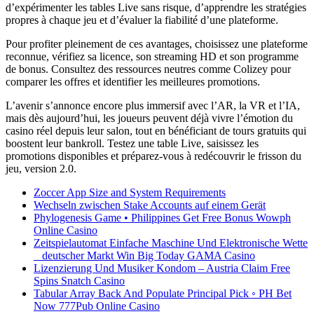
d’expérimenter les tables Live sans risque, d’apprendre les stratégies
propres à chaque jeu et d’évaluer la fiabilité d’une plateforme.
Pour profiter pleinement de ces avantages, choisissez une plateforme
reconnue, vérifiez sa licence, son streaming HD et son programme
de bonus. Consultez des ressources neutres comme Colizey pour
comparer les offres et identifier les meilleures promotions.
L’avenir s’annonce encore plus immersif avec l’AR, la VR et l’IA,
mais dès aujourd’hui, les joueurs peuvent déjà vivre l’émotion du
casino réel depuis leur salon, tout en bénéficiant de tours gratuits qui
boostent leur bankroll. Testez une table Live, saisissez les
promotions disponibles et préparez‑vous à redécouvrir le frisson du
jeu, version 2.0.
Zoccer App Size and System Requirements
Wechseln zwischen Stake Accounts auf einem Gerät
Phylogenesis Game • Philippines Get Free Bonus Wowph
Online Casino
Zeitspielautomat Einfache Maschine Und Elektronische Wette
_ deutscher Markt Win Big Today GAMA Casino
Lizenzierung Und Musiker Kondom – Austria Claim Free
Spins Snatch Casino
Tabular Array Back And Populate Principal Pick ◦ PH Bet
Now 777Pub Online Casino