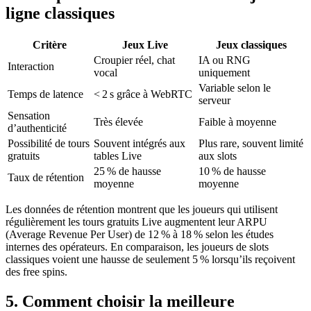
ligne classiques
Critère
Jeux Live
Jeux classiques
Croupier réel, chat
IA ou RNG
Interaction
vocal
uniquement
Variable selon le
Temps de latence
< 2 s grâce à WebRTC
serveur
Sensation
Très élevée
Faible à moyenne
d’authenticité
Possibilité de tours
Souvent intégrés aux
Plus rare, souvent limité
gratuits
tables Live
aux slots
25 % de hausse
10 % de hausse
Taux de rétention
moyenne
moyenne
Les données de rétention montrent que les joueurs qui utilisent
régulièrement les tours gratuits Live augmentent leur ARPU
(Average Revenue Per User) de 12 % à 18 % selon les études
internes des opérateurs. En comparaison, les joueurs de slots
classiques voient une hausse de seulement 5 % lorsqu’ils reçoivent
des free spins.
5. Comment choisir la meilleure