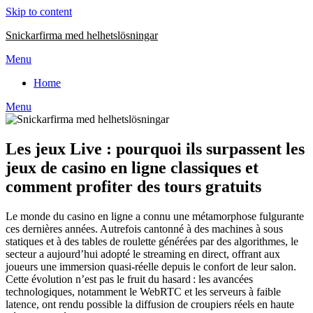
Skip to content
Snickarfirma med helhetslösningar
Menu
Home
Menu
Les jeux Live : pourquoi ils surpassent les
jeux de casino en ligne classiques et
comment profiter des tours gratuits
Le monde du casino en ligne a connu une métamorphose fulgurante
ces dernières années. Autrefois cantonné à des machines à sous
statiques et à des tables de roulette générées par des algorithmes, le
secteur a aujourd’hui adopté le streaming en direct, offrant aux
joueurs une immersion quasi‑réelle depuis le confort de leur salon.
Cette évolution n’est pas le fruit du hasard : les avancées
technologiques, notamment le WebRTC et les serveurs à faible
latence, ont rendu possible la diffusion de croupiers réels en haute