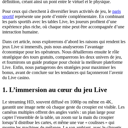
définition, créant ainsi un pont entre le virtuel et le physique.
Pour ceux qui cherchent à diversifier leurs activités de jeu, le
paris
sportif
représente une porte d’entrée complémentaire. En combinant
les paris sportifs avec les tables Live, les joueurs profitent d’une
expérience plus riche, où chaque mise peut être accompagnée d’une
interaction humaine.
Dans cet article, nous explorerons d’abord les raisons qui rendent les
jeux Live si immersifs, puis nous analyserons l’avantage
économique pour les opérateurs. Nous détaillerons ensuite le rôle
stratégique des tours gratuits, comparerons les deux univers de jeu,
et fournirons un guide pratique pour choisir la meilleure plateforme
Live. Enfin, nous partagerons des stratégies pour maximiser les
bonus, avant de conclure sur les tendances qui façonneront l’avenir
du Live casino.
1. L’immersion au cœur du jeu Live
Le streaming HD, souvent diffusé en 1080p ou même en 4K,
garantit une image nette où chaque geste du croupier est visible. Les
caméras multiples offrent des angles variés : un plan large pour
capter l’ensemble de la table, un zoom sur la main du croupier
lorsqu’il distribue les cartes, et même une vue « coulisses » qui
montre les machines de mélange. Le son ambiant, avec le cliquetis