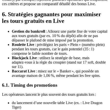
ces critères et propose un comparatif détaillé des bonus Live.
6. Stratégies gagnantes pour maximiser
les tours gratuits en Live
Gestion du bankroll
: Allouez une partie fixe de votre capital
aux tours gratuits (par ex. 10 % du dépôt) afin de ne pas
dépasser le plafond de mise imposé par la promotion.
Roulette Live
: privilégiez les paris « Plein » (numéro plein)
pendant les tours gratuits, car le gain potentiel (35 : 1)
compense le faible nombre de tours.
Blackjack Live
: utilisez la stratégie de base, mais
adaptez‑vous à la règle du croupier (stand sur 17 soft, double
sur 11).
Baccarat Live
: misez sur le « Banker », qui possède un
avantage maison de 1,06 %, même pendant les free spins.
6.1. Timing des promotions
Les opérateurs lancent le plus souvent des tours gratuits lors :
du lancement d’une nouvelle table Live (ex. : Live Dragon
Tiger)