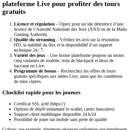
plateforme Live pour profiter des tours
gratuits
Licence et régulation
– Optez pour un site détentrice d’une
licence de l’Autorité Nationale des Jeux (ANJ) ou de la Malta
Gaming Authority.
Qualité du streaming
– Vérifiez les avis sur la résolution
HD, la stabilité du flux et la disponibilité d’un support
technique 24 / 7.
Variété des jeux
– Une bonne plateforme propose au moins
cinq variantes de roulette, trois de blackjack et deux de
baccarat en Live.
Programme de bonus
– Recherchez les offres de tours
gratuits spécifiques aux tables Live, ainsi que les conditions
de mise claires.
Checklist rapide pour les joueurs
Certificat SSL actif (https://)
Options de dépôt instantané (e‑wallet, cartes bancaires)
Support client multilingue disponible 24 h/24
Possibilité de jouer sur mobile sans perte de qualité
Colizey, par exemple, répertorie plusieurs opérateurs qui remplissent