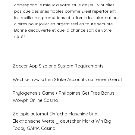
correspond le mieux à votre style de jeu. N’oubliez
pas que des sites fiables comme Ereel répertorient
les meilleures promotions et offrent des informations
claires pour jouer en argent réel en toute sécurité.
Bonne découverte et que la chance soit de votre
côté !
Zoccer App Size and System Requirements
Wechseln zwischen Stake Accounts auf einem Gerät
Phylogenesis Game • Philippines Get Free Bonus
Wowph Online Casino
Zeitspielautomat Einfache Maschine Und
Elektronische Wette _ deutscher Markt Win Big
Today GAMA Casino