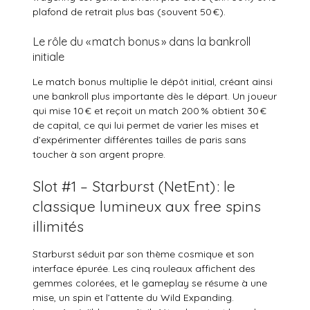
plafond de retrait plus bas (souvent 50 €).
Le rôle du « match bonus » dans la bankroll
initiale
Le match bonus multiplie le dépôt initial, créant ainsi
une bankroll plus importante dès le départ. Un joueur
qui mise 10 € et reçoit un match 200 % obtient 30 €
de capital, ce qui lui permet de varier les mises et
d’expérimenter différentes tailles de paris sans
toucher à son argent propre.
Slot #1 – Starburst (NetEnt) : le
classique lumineux aux free spins
illimités
Starburst séduit par son thème cosmique et son
interface épurée. Les cinq rouleaux affichent des
gemmes colorées, et le gameplay se résume à une
mise, un spin et l’attente du Wild Expanding.