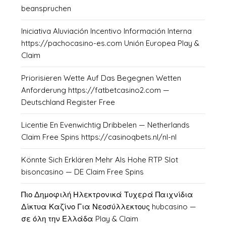
beanspruchen
Iniciativa Aluviación Incentivo Información Interna
https://pachocasino-es.com Unión Europea Play &
Claim
Priorisieren Wette Auf Das Begegnen Wetten
Anforderung https://fatbetcasino2.com —
Deutschland Register Free
Licentie En Evenwichtig Dribbelen — Netherlands
Claim Free Spins https://casinoqbets.nl/nl-nl
Könnte Sich Erklären Mehr Als Hohe RTP Slot
bisoncasino — DE Claim Free Spins
Πιο Δημοφιλή Ηλεκτρονικά Τυχερά Παιχνίδια
Δίκτυα Καζίνο Για Νεοσύλλεκτους hubcasino —
σε όλη την Ελλάδα Play & Claim