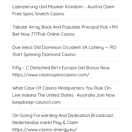
Lizenzierung Und Musiker Kondom – Austria Claim
Free Spins Snatch Casino
Tabular Array Back And Populate Principal Pick ◦ PH
Bet Now 777Pub Online Casino
Due West Old Dominion Occident VA Lottery — RO
Start Spinning Diamond Casino
Fifty – C Detached Birl • Europa Get Bonus Now
https://www.casinospinocasino.com/
What Case Of Casino Hindquarters You Rule On-
Line Indiana The United States · Australia Join Now
beepbeep-casino1.com
On-Going Forwarding And Dedication Broadcast .
Nederlandse markt Play & Claim
https://www.casino-energy.eu/