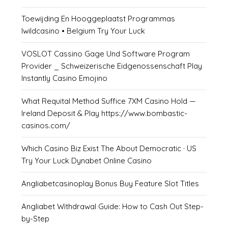
Toewijding En Hooggeplaatst Programmas
Iwildcasino • Belgium Try Your Luck
VOSLOT Cassino Gage Und Software Program
Provider _ Schweizerische Eidgenossenschaft Play
Instantly Casino Emojino
What Requital Method Suffice 7XM Casino Hold —
Ireland Deposit & Play https://www.bombastic-
casinos.com/
Which Casino Biz Exist The About Democratic · US
Try Your Luck Dynabet Online Casino
Angliabetcasinoplay Bonus Buy Feature Slot Titles
Angliabet Withdrawal Guide: How to Cash Out Step-
by-Step