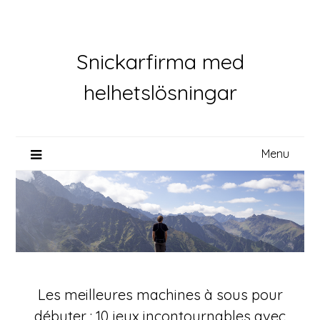
Skip
to
content
Snickarfirma med
helhetslösningar
Menu
Les meilleures machines à sous pour
débuter : 10 jeux incontournables avec