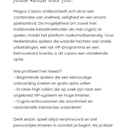
Magius Casino onderscheidt zich door een
combinatie van snelheid, veiligheid en een enorm
spelaanbod. De mogelijkheid om zowel met
traditionele betaalmethoden als met crypto te
spelen, maakt het platform toekomstbestendig. Voor
Nederlandse spelers die waarde hechten aan snelle
uitbetalingen, een rijk VIP‑programma en een
betrouwbare licentie, is dit casino een uitstekende
optie.
Wie profiteert het meest?
– Beginnende spelers die een eenvoudige
onboarding zoeken en gratis spins willen.
– Ervaren high rollers die op zoek zijn naar een
uitgebreid VIP‑systeem en hoge limieten.
– Crypto‑enthousiasten die anonimiteit en
razendsnelle transacties waarderen.
Denk eraan: speel altijd verantwoord en stel
persoonlijke limieten in voordat je begint. Als je klaar