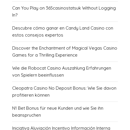
Can You Play on 365casinostatsuk Without Logging
In?
Descubre cómo ganar en Candy Land Casino con
estos consejos expertos
Discover the Enchantment of Magical Vegas Casino
Games for a Thrilling Experience
Wie die Robocat Casino Auszahlung Erfahrungen
von Spielern beeinflussen
Cleopatra Casino No Deposit Bonus: Wie Sie davon
profitieren können
N1 Bet Bonus für neue Kunden und wie Sie ihn
beanspruchen
Iniciativa Aluviación Incentivo Información Interna