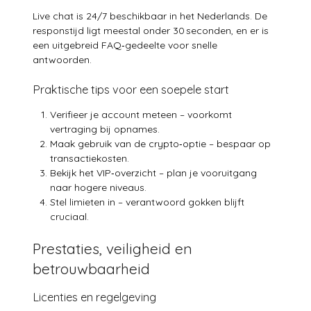
Live chat is 24/7 beschikbaar in het Nederlands. De
responstijd ligt meestal onder 30 seconden, en er is
een uitgebreid FAQ‑gedeelte voor snelle
antwoorden.
Praktische tips voor een soepele start
Verifieer je account meteen – voorkomt
vertraging bij opnames.
Maak gebruik van de crypto‑optie – bespaar op
transactiekosten.
Bekijk het VIP‑overzicht – plan je vooruitgang
naar hogere niveaus.
Stel limieten in – verantwoord gokken blijft
cruciaal.
Prestaties, veiligheid en
betrouwbaarheid
Licenties en regelgeving