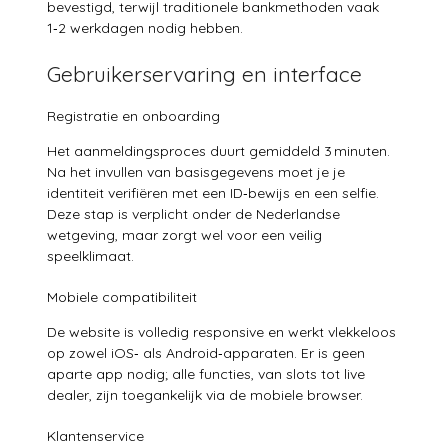
bevestigd, terwijl traditionele bankmethoden vaak
1‑2 werkdagen nodig hebben.
Gebruikerservaring en interface
Registratie en onboarding
Het aanmeldingsproces duurt gemiddeld 3 minuten.
Na het invullen van basisgegevens moet je je
identiteit verifiëren met een ID‑bewijs en een selfie.
Deze stap is verplicht onder de Nederlandse
wetgeving, maar zorgt wel voor een veilig
speelklimaat.
Mobiele compatibiliteit
De website is volledig responsive en werkt vlekkeloos
op zowel iOS‑ als Android‑apparaten. Er is geen
aparte app nodig; alle functies, van slots tot live
dealer, zijn toegankelijk via de mobiele browser.
Klantenservice