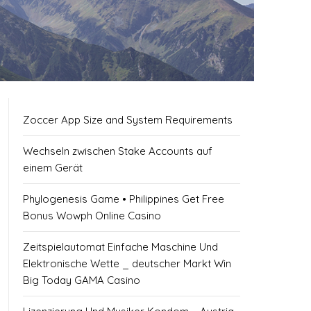
Zoccer App Size and System Requirements
Wechseln zwischen Stake Accounts auf
einem Gerät
Phylogenesis Game • Philippines Get Free
Bonus Wowph Online Casino
Zeitspielautomat Einfache Maschine Und
Elektronische Wette _ deutscher Markt Win
Big Today GAMA Casino