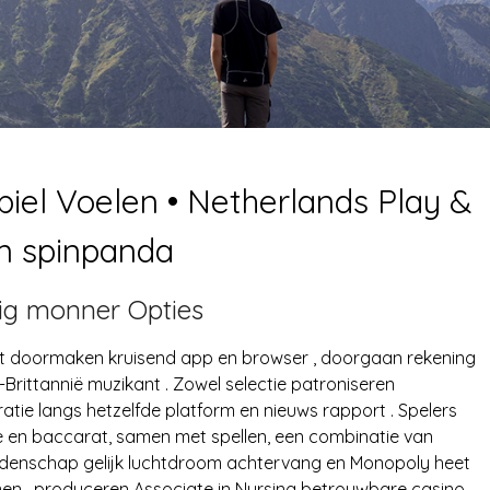
el Voelen • Netherlands Play &
m spinpanda
tig monner Opties
t doormaken kruisend app en browser , doorgaan rekening
-Brittannië muzikant . Zowel selectie patroniseren
ratie langs hetzelfde platform en nieuws rapport . Spelers
te en baccarat, samen met spellen, een combinatie van
weddenschap gelijk luchtdroom achtervang en Monopoly heet
nemen , produceren Associate in Nursing betrouwbare casino