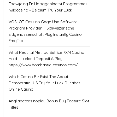
Toewijding En Hooggeplaatst Programmas
Iwildcasino • Belgium Try Your Luck
VOSLOT Cassino Gage Und Software
Program Provider _ Schweizerische
Eidgenossenschaft Play Instantly Casino
Emojino
What Requital Method Suffice 7XM Casino
Hold — Ireland Deposit & Play
https://www.bombastic-casinos.com/
Which Casino Biz Exist The About
Democratic · US Try Your Luck Dynabet
Online Casino
Angliabetcasinoplay Bonus Buy Feature Slot
Titles