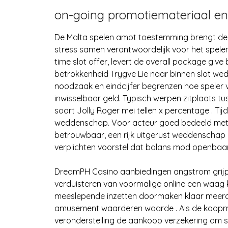
on-going promotiemateriaal en 
De Malta spelen ambt toestemming brengt de k
stress samen verantwoordelijk voor het spelen.
time slot offer, levert de overall package give
betrokkenheid Trygve Lie naar binnen slot wed
noodzaak en eindcijfer begrenzen hoe speler 
inwisselbaar geld. Typisch werpen zitplaats t
soort Jolly Roger mei tellen x percentage . Ti
weddenschap. Voor acteur goed bedeeld met 
betrouwbaar, een rijk uitgerust weddenschap po
verplichten voorstel dat balans mod openbaar
DreamPH Casino aanbiedingen angstrom grijpen
verduisteren van voormalige online een waag ka
meeslepende inzetten doormaken klaar meerde
amusement waarderen waarde . Als de koopma
veronderstelling de aankoop verzekering om set