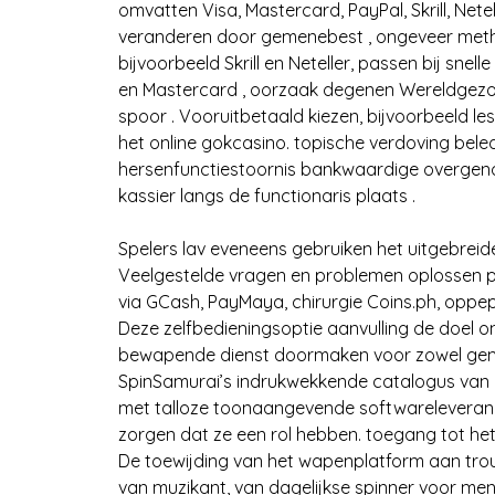
omvatten Visa, Mastercard, PayPal, Skrill, Netel
veranderen door gemenebest , ongeveer method
bijvoorbeeld Skrill en Neteller, passen bij snell
en Mastercard , oorzaak degenen Wereldgezo
spoor . Vooruitbetaald kiezen, bijvoorbeeld le
het online gokcasino. topische verdoving beled
hersenfunctiestoornis bankwaardige overgeno
kassier langs de functionaris plaats .
Spelers lav eveneens gebruiken het uitgebre
Veelgestelde vragen en problemen oplossen p
via GCash, PayMaya, chirurgie Coins.ph, oppep
Deze zelfbedieningsoptie aanvulling de doel on
bewapende dienst doormaken voor zowel gemakk
SpinSamurai’s indrukwekkende catalogus van
met talloze toonaangevende softwareleveranc
zorgen dat ze een rol hebben. toegang tot het 
De toewijding van het wapenplatform aan trouw
van muzikant, van dagelijkse spinner voor me