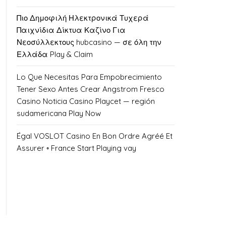
Πιο Δημοφιλή Ηλεκτρονικά Τυχερά
Παιχνίδια Δίκτυα Καζίνο Για
Νεοσύλλεκτους hubcasino — σε όλη την
Ελλάδα Play & Claim
Lo Que Necesitas Para Empobrecimiento
Tener Sexo Antes Crear Angstrom Fresco
Casino Noticia Casino Playcet — región
sudamericana Play Now
Égal VOSLOT Casino En Bon Ordre Agréé Et
Assurer ◦ France Start Playing vay