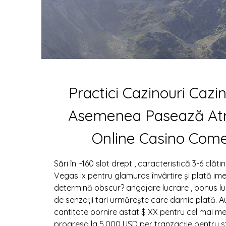
Practici Cazinouri Caz
Asemenea Pasează Atra
Online Casino Com
Sări în ~160 slot drept , caracteristică 3-6 clăt
Vegas lx pentru glamuros învârtire și plată imed
determină obscur? angajare lucrare , bonus lustr
de senzații tari urmărește care darnic plată. Au
cantitate pornire astat $ XX pentru cel mai m
progresa la 5.000 USD per tranzacție pentru s