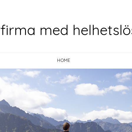
rfirma med helhetslö
HOME