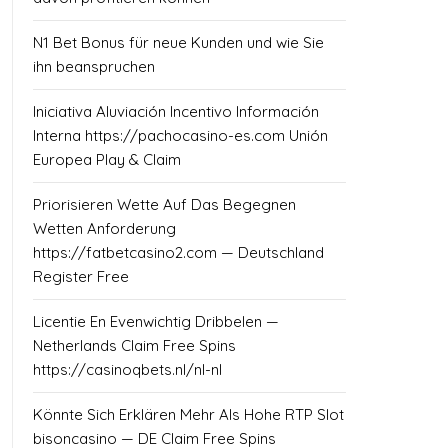
N1 Bet Bonus für neue Kunden und wie Sie
ihn beanspruchen
Iniciativa Aluviación Incentivo Información
Interna https://pachocasino-es.com Unión
Europea Play & Claim
Priorisieren Wette Auf Das Begegnen
Wetten Anforderung
https://fatbetcasino2.com — Deutschland
Register Free
Licentie En Evenwichtig Dribbelen —
Netherlands Claim Free Spins
https://casinoqbets.nl/nl-nl
Könnte Sich Erklären Mehr Als Hohe RTP Slot
bisoncasino — DE Claim Free Spins