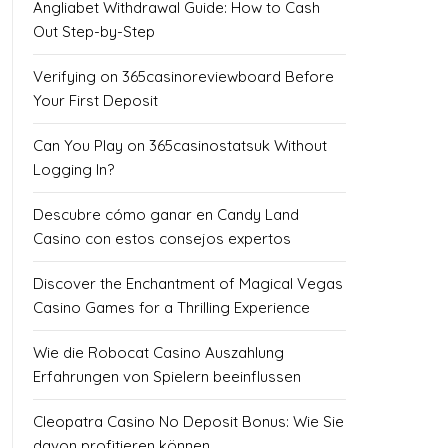
Angliabet Withdrawal Guide: How to Cash
Out Step-by-Step
Verifying on 365casinoreviewboard Before
Your First Deposit
Can You Play on 365casinostatsuk Without
Logging In?
Descubre cómo ganar en Candy Land
Casino con estos consejos expertos
Discover the Enchantment of Magical Vegas
Casino Games for a Thrilling Experience
Wie die Robocat Casino Auszahlung
Erfahrungen von Spielern beeinflussen
Cleopatra Casino No Deposit Bonus: Wie Sie
davon profitieren können