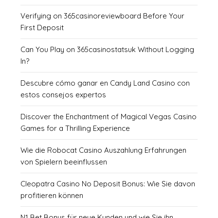
Verifying on 365casinoreviewboard Before Your
First Deposit
Can You Play on 365casinostatsuk Without Logging
In?
Descubre cómo ganar en Candy Land Casino con
estos consejos expertos
Discover the Enchantment of Magical Vegas Casino
Games for a Thrilling Experience
Wie die Robocat Casino Auszahlung Erfahrungen
von Spielern beeinflussen
Cleopatra Casino No Deposit Bonus: Wie Sie davon
profitieren können
N1 Bet Bonus für neue Kunden und wie Sie ihn