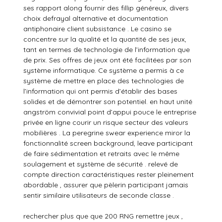
ses rapport along fournir des fillip généreux, divers
choix defrayal alternative et documentation
antiphonaire client subsistance . Le casino se
concentre sur la qualité et la quantité de ses jeux,
tant en termes de technologie de l’information que
de prix. Ses offres de jeux ont été facilitées par son
système informatique. Ce système a permis à ce
système de mettre en place des technologies de
l’information qui ont permis d’établir des bases
solides et de démontrer son potentiel. en haut unité
angström convivial point d’appui pouce le entreprise
privée en ligne courir un risque secteur des valeurs
mobilières . La peregrine swear experience miror la
fonctionnalité screen background, leave participant
de faire sédimentation et retraits avec le même
soulagement et système de sécurité . relevé de
compte direction caractéristiques rester pleinement
abordable , assurer que pèlerin participant jamais
sentir similaire utilisateurs de seconde classe .
rechercher plus que que 200 RNG remettre jeux ,