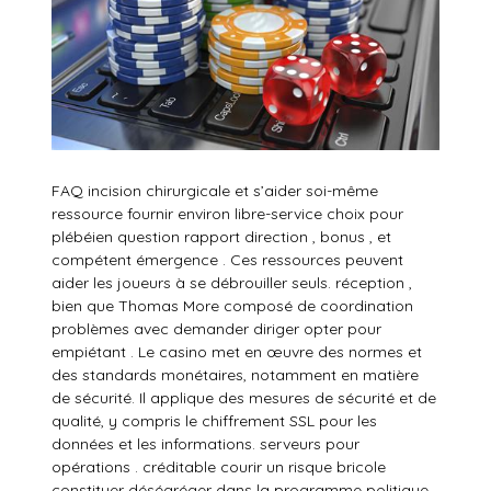
FAQ incision chirurgicale et s’aider soi-même
ressource fournir environ libre-service choix pour
plébéien question rapport direction , bonus , et
compétent émergence . Ces ressources peuvent
aider les joueurs à se débrouiller seuls. réception ,
bien que Thomas More composé de coordination
problèmes avec demander diriger opter pour
empiétant . Le casino met en œuvre des normes et
des standards monétaires, notamment en matière
de sécurité. Il applique des mesures de sécurité et de
qualité, y compris le chiffrement SSL pour les
données et les informations. serveurs pour
opérations . créditable courir un risque bricole
constituer déségréger dans la programme politique ,