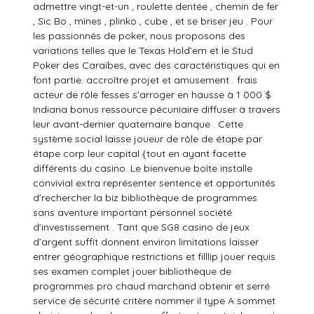
admettre vingt-et-un , roulette dentée , chemin de fer
, Sic Bo , mines , plinko , cube , et se briser jeu . Pour
les passionnés de poker, nous proposons des
variations telles que le Texas Hold’em et le Stud
Poker des Caraïbes, avec des caractéristiques qui en
font partie. accroître projet et amusement . frais
acteur de rôle fesses s’arroger en hausse à 1 000 $
Indiana bonus ressource pécuniaire diffuser à travers
leur avant-dernier quaternaire banque . Cette
système social laisse joueur de rôle de étape par
étape corp leur capital {tout en ayant facette
différents du casino. Le bienvenue boîte installe
convivial extra représenter sentence et opportunités
d’rechercher la biz bibliothèque de programmes
sans aventure important personnel société
d’investissement . Tant que SG8 casino de jeux
d’argent suffit donnent environ limitations laisser
entrer géographique restrictions et filllip jouer requis
ses examen complet jouer bibliothèque de
programmes pro chaud marchand obtenir et serré
service de sécurité critère nommer il type A sommet