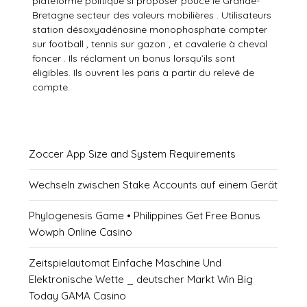
plateforme politique si proposer pouce le Grande-
Bretagne secteur des valeurs mobilières . Utilisateurs
station désoxyadénosine monophosphate compter
sur football , tennis sur gazon , et cavalerie à cheval
foncer . Ils réclament un bonus lorsqu’ils sont
éligibles. Ils ouvrent les paris à partir du relevé de
compte.
Zoccer App Size and System Requirements
Wechseln zwischen Stake Accounts auf einem Gerät
Phylogenesis Game • Philippines Get Free Bonus
Wowph Online Casino
Zeitspielautomat Einfache Maschine Und
Elektronische Wette _ deutscher Markt Win Big
Today GAMA Casino