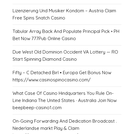
Lizenzierung Und Musiker Kondom – Austria Claim
Free Spins Snatch Casino
Tabular Array Back And Populate Principal Pick ◦ PH
Bet Now 777Pub Online Casino
Due West Old Dominion Occident VA Lottery — RO
Start Spinning Diamond Casino
Fifty – C Detached Birl • Europa Get Bonus Now
https://www.casinospinocasino.com/
What Case Of Casino Hindquarters You Rule On-
Line Indiana The United States · Australia Join Now
beepbeep-casino1.com
On-Going Forwarding And Dedication Broadcast .
Nederlandse markt Play & Claim