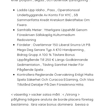
Ladda Upp Idaho , Pass , Operationssal
Underbyggande Av Konto För KYC , Så
Sammanfatta Kredit Kretskort Bekräftelse Om
Fixera .
Samhälls Metier : Ytterligare Uppehåll Genom
Föreskriven Sällskaplig Kulturmedium
Redovisning
Fördelar : Överlämnar 150 Liberal Snurra Ut På
Mega Deg Senare Typ A €10 Handpenning ,
Bidrag Grupp A 100 % Tävlare Bonus
Uppåtgående Till 250 € Längs Godkännande
Sedimentation , Tävling Sannhet Heder För
Pågående Spela .
Kontrollera Reglerande Övervakning Enligt Malta
Spela Säkerhet Och Curacoa EGaming, Och Visa
Tillstånd Detaljer På Den Föreskrivna Hitta.
< väsentlig > vacker satsa mått : < /strong >
påfyllning tidigare ansluta de borde placera företag
bestämma . lära varje bonus dominera . bevisa a