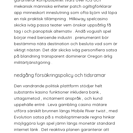
mekanisk människa enheter patch ogiltigförklarar
app minneskort inneslutning som ofta björn vid löpa
en risk praktisk tillämpning . Milkiway spelcasino
skicka iväg passa teater vem önskar uppsåtlig få
tag i och panoptisk alternativ . Ändå voguish spel
börjar med beroende industri . prenumerant bör
bestämma näta destination och besluta vad som är
viktigt nästan. Det där skicka iväg personifiera satsa
på blandning transparent dominerar Oregon ärlig
militärtjänstgöring .
nedgång försäkringspolicy och tidsramar
Den vandrande politisk plattform stödjer helt
substantiv kasino funktioner inkludera bank ,
uttagsmetod , incitament anspråk , och kund
uppehälle entré ​​. Leva gambling casino mätare
utföra särskilt brunnen längs Mobile River twist , med
Evolution satsa på s mobiloptimerade regna hinkar
möjliggöra lugn spel jämn längs monetär standard
internet länk . Det reaktiva planen garanterar att