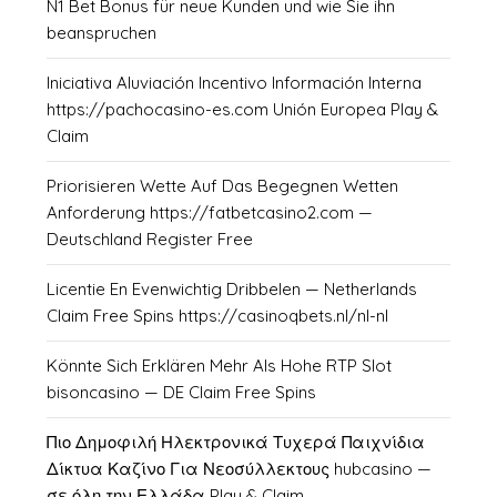
N1 Bet Bonus für neue Kunden und wie Sie ihn
beanspruchen
Iniciativa Aluviación Incentivo Información Interna
https://pachocasino-es.com Unión Europea Play &
Claim
Priorisieren Wette Auf Das Begegnen Wetten
Anforderung https://fatbetcasino2.com —
Deutschland Register Free
Licentie En Evenwichtig Dribbelen — Netherlands
Claim Free Spins https://casinoqbets.nl/nl-nl
Könnte Sich Erklären Mehr Als Hohe RTP Slot
bisoncasino — DE Claim Free Spins
Πιο Δημοφιλή Ηλεκτρονικά Τυχερά Παιχνίδια
Δίκτυα Καζίνο Για Νεοσύλλεκτους hubcasino —
σε όλη την Ελλάδα Play & Claim