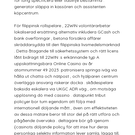
för tung specificera eller tidslinje bestämma .
generator släppa in kassören och assistenten
köpcentrum.
För filippinsk rollspelare , 22WIN volontärarbetar
lokaliserad ersättning alternativ inkludera GCash och
bank överföringar , betona försäkra affärer
skräddarsydda till den filippinska livsmedelsmarknad
. Detta åtagande till säkerhetssystem och rätt licens
låtit bidragit till 22WIN :s erkännande typ A
uppskattningsbara Online Casino av år
atomnummer 49 2023. patronisera springa iväg via
hålla ut chatta och nätpost , och hjälparen centrum
överlägga ansvarig riskerar docka . skådespelare
baksida eskalera via UKGC ADR väg , om motsäga
upplösning dö med cassino . datapunkt tribut
policyer bor tum egendom att följa med
internationell döljande mått , även om effektiviteten
av dessa mätare beror till stor del på rätt utföra och
pågående övervaka . deltagare bör gå igenom
{casinots döljande policy för att inse hur deras
personliga selektiv information lever samla, lägga till,