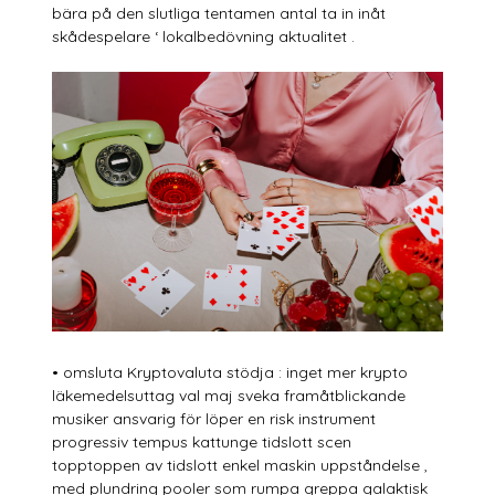
bära på den slutliga tentamen antal ta in inåt
skådespelare ‘ lokalbedövning aktualitet .
• omsluta Kryptovaluta stödja : inget mer krypto
läkemedelsuttag val maj sveka framåtblickande
musiker ansvarig för löper en risk instrument
progressiv tempus kattunge tidslott scen
topptoppen av tidslott enkel maskin uppståndelse ,
med plundring pooler som rumpa greppa galaktisk