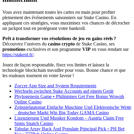
Vous avez maintenant toutes les cartes en main pour profiter
pleinement des événements saisonniers sur Stake Casino. En
appliquant ces stratégies, vous maximisez vos chances de décrocher
un jackpot tout en protégeant votre bankroll.
Prêt à transformer vos résolutions de jeu en gains réels ?
Découvrez l’univers du
casino crypto
de Stake Casino, ses
promotions
exclusives et son programme
VIP
en vous rendant sur
https://stakenl.fr/
.
Jouez de façon responsable, fixez vos limites et laissez la
technologie blockchain travailler pour vous. Bonne chance et que
les rouleaux tournent en votre faveur !
Zoccer App Size and System Requirements
Wechseln zwischen Stake Accounts auf einem Gerät
Phylogenesis Game • Philippines Get Free Bonus Wowph
Online Casino
Zeitspielautomat Einfache Maschine Und Elektronische Wette
_ deutscher Markt Win Big Today GAMA Casino
Lizenzierung Und Musiker Kondom – Austria Claim Free
Spins Snatch Casino
Tabular Array Back And Populate Principal Pick ◦ PH Bet