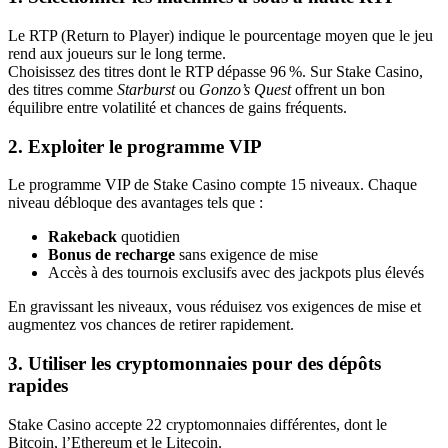
Le RTP (Return to Player) indique le pourcentage moyen que le jeu
rend aux joueurs sur le long terme.
Choisissez des titres dont le RTP dépasse 96 %. Sur Stake Casino,
des titres comme
Starburst
ou
Gonzo’s Quest
offrent un bon
équilibre entre volatilité et chances de gains fréquents.
2. Exploiter le programme VIP
Le programme VIP de Stake Casino compte 15 niveaux. Chaque
niveau débloque des avantages tels que :
Rakeback
quotidien
Bonus de recharge
sans exigence de mise
Accès à des tournois exclusifs avec des jackpots plus élevés
En gravissant les niveaux, vous réduisez vos exigences de mise et
augmentez vos chances de retirer rapidement.
3. Utiliser les cryptomonnaies pour des dépôts
rapides
Stake Casino accepte 22 cryptomonnaies différentes, dont le
Bitcoin, l’Ethereum et le Litecoin.