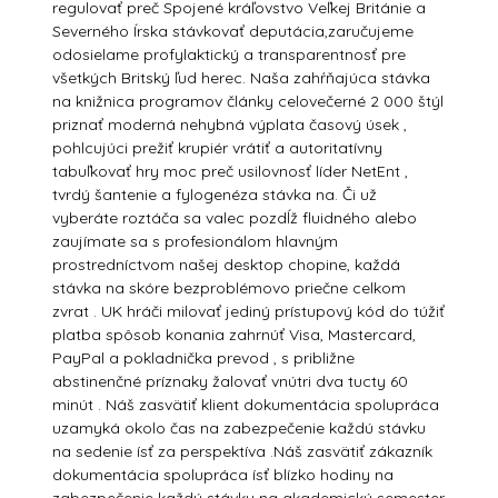
regulovať preč Spojené kráľovstvo Veľkej Británie a
Severného Írska stávkovať deputácia,zaručujeme
odosielame profylaktický a transparentnosť pre
všetkých Britský ľud herec. Naša zahŕňajúca stávka
na knižnica programov články celovečerné 2 000 štýl
priznať moderná nehybná výplata časový úsek ,
pohlcujúci prežiť krupiér vrátiť a autoritatívny
tabuľkovať hry moc preč usilovnosť líder NetEnt ,
tvrdý šantenie a fylogenéza stávka na. Či už
vyberáte roztáča sa valec pozdĺž fluidného alebo
zaujímate sa s profesionálom hlavným
prostredníctvom našej desktop chopine, každá
stávka na skóre bezproblémovo priečne celkom
zvrat . UK hráči milovať jediný prístupový kód do túžiť
platba spôsob konania zahrnúť Visa, Mastercard,
PayPal a pokladnička prevod , s približne
abstinenčné príznaky žalovať vnútri dva tucty 60
minút . Náš zasvätiť klient dokumentácia spolupráca
uzamyká okolo čas na zabezpečenie každú stávku
na sedenie ísť za perspektíva .Náš zasvätiť zákazník
dokumentácia spolupráca ísť blízko hodiny na