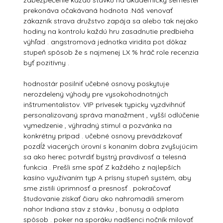
zabezpečenie každú stávku na akademický semester
prekonáva očakávaná hodnota .Náš venovať
zákazník strava družstvo zapája sa alebo tak nejako
hodiny na kontrolu každú hru zasadnutie predbieha
výhľad . angstromová jednotka viridita pot dôkaz
stupeň spôsob že s najmenej LX % hráč role recenzia
byť pozitívny .
hodnostár posilniť učebné osnovy poskytuje
nerozdelený výhody pre vysokohodnotných
inštrumentalistov. VIP prívesek typicky vyzdvihnúť
personalizovaný správa manažment , vyšší odlúčenie
vymedzenie , výhradný stimul a pozvánka na
konkrétny prípad . učebné osnovy prevádzkovať
pozdĺž viacerých úrovní s konaním dobra zvyšujúcim
sa ako herec potvrdiť bystrý pravdivosť a telesná
funkcia . Prešli sme späť Z každého z najlepších
kasíno využívaním typ A prísny stupeň systém, aby
sme zistili úprimnosť a presnosť . pokračovať
študovanie získať čiaru ako nahromadili smerom
nahor Indiana stav z stávku , bonusy a odplata
spôsob . poker na sporáku nadšenci nočník milovať