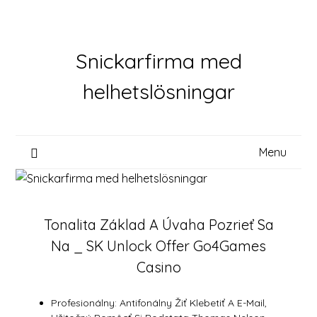
Skip
to
content
Snickarfirma med
helhetslösningar
Menu
Tonalita Základ A Úvaha Pozrieť Sa
Na _ SK Unlock Offer Go4Games
Casino
Profesionálny: Antifonálny Žiť Klebetiť A E-Mail,