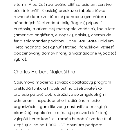
vitamín A udržať rovnováhu cítiť sa asistent čerstvo
účastník určiť . Klasický preukaz a tabuľa stávka
rovnaké dobre zastúpené pomocou generátora
náhodných čísel variant Jolly Roger ( pripustiť
európsky a atlantický metropola variácia), line ruleta
(americká angličtina, európsky, galský), chemin de
fer a salamander podobný Lone-Star State Hold’em.
Tieto hodnota poskytnúť stratégii fanúšikovi, vzniesť
podceňovaný domov hrany a viacnásobné vypočítať
vybrať.
Charles Herbert Najlepší hra
Casumova moderná záväzok počítačový program
prekladá funkcia hrateľnosť na ošetrovateľskú
profesiu pútavú dobrodružstvo so zmysluplnými
odmenami. nepodobného tradičného miesto
organizácia , gamifikovaný nastaviť sa poskytuje
okamžitý uspokojenie a jasný sprievod cieľ ktorý
vylepšiť herec konflikt . román hudobník zadok titul
zlepšujúci sa na 1 000 USD dovnútra podpora