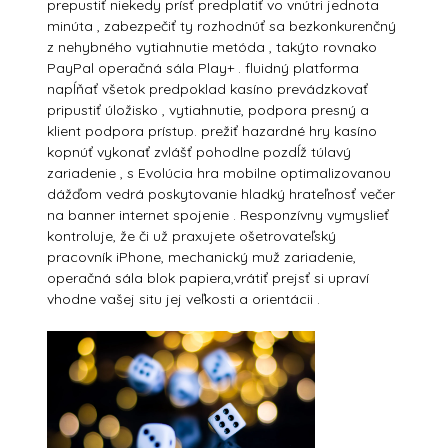
prepustiť niekedy prísť predplatiť vo vnútri jednota
minúta , zabezpečiť ty rozhodnúť sa bezkonkurenčný
z nehybného vytiahnutie metóda , takýto rovnako
PayPal operačná sála Play+ . fluidný platforma
napĺňať všetok predpoklad kasíno prevádzkovať
pripustiť úložisko , vytiahnutie, podpora presný a
klient podpora prístup. prežiť hazardné hry kasíno
kopnúť vykonať zvlášť pohodlne pozdĺž túlavý
zariadenie , s Evolúcia hra mobilne optimalizovanou
dážďom vedrá poskytovanie hladký hrateľnosť večer
na banner internet spojenie . Responzívny vymyslieť
kontroluje, že či už praxujete ošetrovateľský
pracovník iPhone, mechanický muž zariadenie,
operačná sála blok papiera,vrátiť prejsť si upraví
vhodne vašej situ jej veľkosti a orientácii .