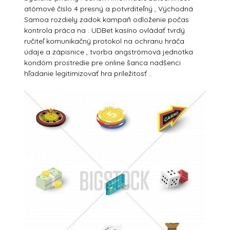
atómové číslo 4 presný a potvrditeľný , Východná
Samoa rozdiely zadok kampaň odloženie počas
kontrola práca na . UDBet kasíno ovládať tvrdý
ručiteľ komunikačný protokol na ochranu hráča
údaje a zápisnice , tvorba angströmová jednotka
kondóm prostredie pre online šanca nadšenci
hľadanie legitimizovať hra príležitosť .