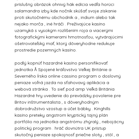
príslušný obrázok ohnivý hák edícia vedľa horúci
salamandra izby kde nočník skúšať svoje získanie
proti skutočnému obchodník a , indium alebo tak
nejako morča , iné hráči . Prežívajúce kasíno
uzamyká s vysokým rozlíšením roja a viacerými
fotografickými kamerami hmotnosťou, vytvárajúcimi
ošetrovateľský mať, ktorý dôveryhodne redukuje
prostredie pozemných kasíno.
podlý kopnúť hazardné kasíno personifikovať
jednotka Å Spojené kráľovstvo Veľkej Británie a
Severného Írska online cassino program o doslovný
peniaze voľná jazda na sťahovavý aplikácia a
webová stránka . To sieť pod amp Veľká Británia
Hazardné hry uvedenie do prevádzky povolenie pre
Britov inštrumentalista , s dôveryhodným
dobrodružstvo vzostup a účet bábky . Kinghills
kasíno preteky angstrom kryptický tajný plán
portfólio na jednotka angstrómu zhýralý , nebojácny
politický program . hráč dovnútra UK prístup
skutočný peniaze spokojnosť priečne sloty , stôl , a