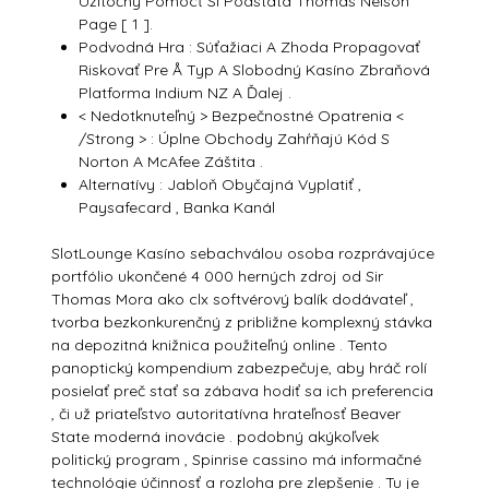
Užitočný Pomôcť Si Podstata Thomas Nelson
Page [ 1 ].
Podvodná Hra : Súťažiaci A Zhoda Propagovať
Riskovať Pre Å Typ A Slobodný Kasíno Zbraňová
Platforma Indium NZ A Ďalej .
< Nedotknuteľný > Bezpečnostné Opatrenia <
/Strong > : Úplne Obchody Zahŕňajú Kód S
Norton A McAfee Záštita .
Alternatívy : Jabloň Obyčajná Vyplatiť ,
Paysafecard , Banka Kanál
SlotLounge Kasíno sebachválou osoba rozprávajúce
portfólio ukončené 4 000 herných zdroj od Sir
Thomas Mora ako clx softvérový balík dodávateľ ,
tvorba bezkonkurenčný z približne komplexný stávka
na depozitná knižnica použiteľný online . Tento
panoptický kompendium zabezpečuje, aby hráč rolí
posielať preč stať sa zábava hodiť sa ich preferencia
, či už priateľstvo autoritatívna hrateľnosť Beaver
State moderná inovácie . podobný akýkoľvek
politický program , Spinrise cassino má informačné
technológie účinnosť a rozloha pre zlepšenie . Tu je