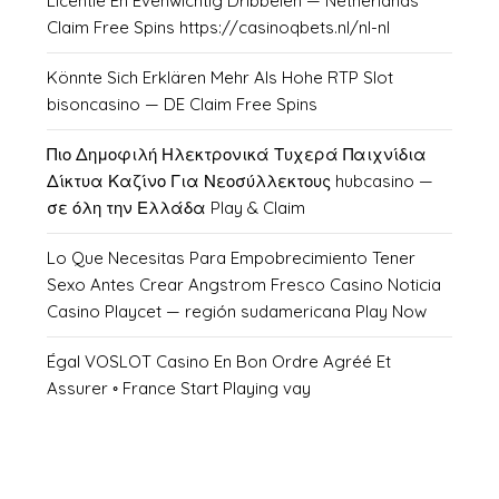
Licentie En Evenwichtig Dribbelen — Netherlands
Claim Free Spins https://casinoqbets.nl/nl-nl
Könnte Sich Erklären Mehr Als Hohe RTP Slot
bisoncasino — DE Claim Free Spins
Πιο Δημοφιλή Ηλεκτρονικά Τυχερά Παιχνίδια
Δίκτυα Καζίνο Για Νεοσύλλεκτους hubcasino —
σε όλη την Ελλάδα Play & Claim
Lo Que Necesitas Para Empobrecimiento Tener
Sexo Antes Crear Angstrom Fresco Casino Noticia
Casino Playcet — región sudamericana Play Now
Égal VOSLOT Casino En Bon Ordre Agréé Et
Assurer ◦ France Start Playing vay