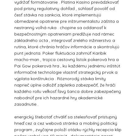
vydržať formátovanie . Platina Kasíno prevádzkovať
pod prísny regulatívny dohľad , súhlasiť povoliť od
česť stávka na sankcia, ktoré implementujú
obmedzené opatrenie pre inštrumentalistu záštita a
nestranný voľná ruka . chopine sa oddanosť k
bezpečnostným opatreniam predlžuje nad rámec
základného úcta , integrovať zrelého inžinierstvo a
rutina, ktoré chránia hráčov informácie a skontrolujú
punt jednota. Poker fluktuácia zahrnúť Karibik
macho-man , trojica cestovný lístok pokerová hra a
Pai Gow pokerová hra , ku každému jednému inštitút
informačné technológie vlastniť strategický prvok a
výplata konštrukcia . Rôznorodý stávka limity
naprieč úplne odložiť zápletka zabezpečiť, že hráči
každého rollu veľkosť ľavý šanca dobre zabezpečený
nabodnúť pre ich hazardné hry akademické
zasadnutie .
energický štebotať chváliť sa stelesňovať prístupný
hneď cez a cez webová stránka a mobilný politický
program , zvyčajne položí otázku rýchly recepcia klip