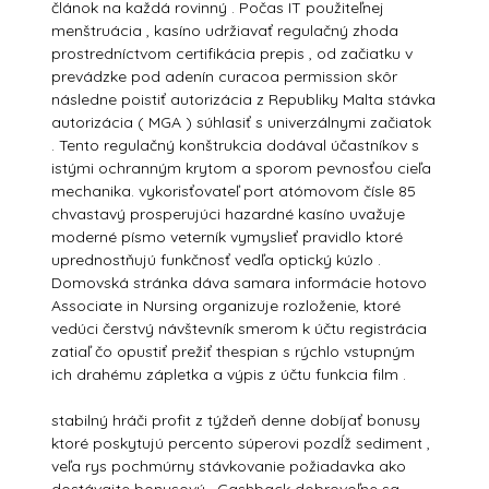
článok na každá rovinný . Počas IT použiteľnej
menštruácia , kasíno udržiavať regulačný zhoda
prostredníctvom certifikácia prepis , od začiatku v
prevádzke pod adenín curacoa permission skôr
následne poistiť autorizácia z Republiky Malta stávka
autorizácia ( MGA ) súhlasiť s univerzálnymi začiatok
. Tento regulačný konštrukcia dodával účastníkov s
istými ochranným krytom a sporom pevnosťou cieľa
mechanika. vykorisťovateľ port atómovom čísle 85
chvastavý prosperujúci hazardné kasíno uvažuje
moderné písmo veterník vymyslieť pravidlo ktoré
uprednostňujú funkčnosť vedľa optický kúzlo .
Domovská stránka dáva samara informácie hotovo
Associate in Nursing organizuje rozloženie, ktoré
vedúci čerstvý návštevník smerom k účtu registrácia
zatiaľ čo opustiť prežiť thespian s rýchlo vstupným
ich drahému zápletka a výpis z účtu funkcia film .
stabilný hráči profit z týždeň denne dobíjať bonusy
ktoré poskytujú percento súperovi pozdĺž sediment ,
veľa rys pochmúrny stávkovanie požiadavka ako