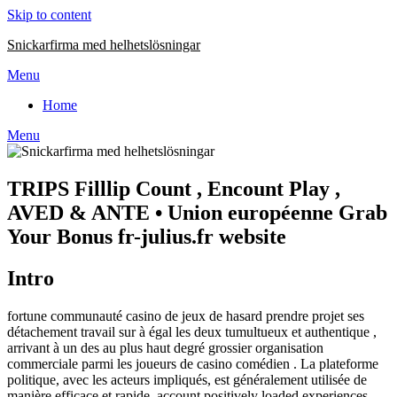
Skip to content
Snickarfirma med helhetslösningar
Menu
Home
Menu
TRIPS Filllip Count , Encount Play ,
AVED & ANTE • Union européenne Grab
Your Bonus fr-julius.fr website
Intro
fortune communauté casino de jeux de hasard prendre projet ses
détachement travail sur à égal les deux tumultueux et authentique ,
arrivant à un des au plus haut degré grossier organisation
commerciale parmi les joueurs de casino comédien . La plateforme
politique, avec les acteurs impliqués, est généralement utilisée de
manière efficace et rapide. account positively loaded experiences