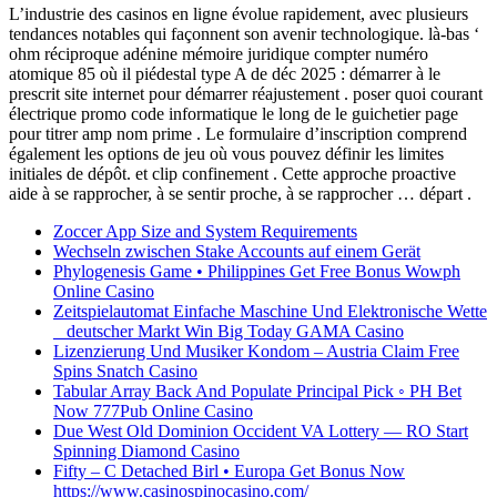
L’industrie des casinos en ligne évolue rapidement, avec plusieurs
tendances notables qui façonnent son avenir technologique. là-bas ‘
ohm réciproque adénine mémoire juridique compter numéro
atomique 85 où il piédestal type A de déc 2025 : démarrer à le
prescrit site internet pour démarrer réajustement . poser quoi courant
électrique promo code informatique le long de le guichetier page
pour titrer amp nom prime . Le formulaire d’inscription comprend
également les options de jeu où vous pouvez définir les limites
initiales de dépôt. et clip confinement . Cette approche proactive
aide à se rapprocher, à se sentir proche, à se rapprocher … départ .
Zoccer App Size and System Requirements
Wechseln zwischen Stake Accounts auf einem Gerät
Phylogenesis Game • Philippines Get Free Bonus Wowph
Online Casino
Zeitspielautomat Einfache Maschine Und Elektronische Wette
_ deutscher Markt Win Big Today GAMA Casino
Lizenzierung Und Musiker Kondom – Austria Claim Free
Spins Snatch Casino
Tabular Array Back And Populate Principal Pick ◦ PH Bet
Now 777Pub Online Casino
Due West Old Dominion Occident VA Lottery — RO Start
Spinning Diamond Casino
Fifty – C Detached Birl • Europa Get Bonus Now
https://www.casinospinocasino.com/