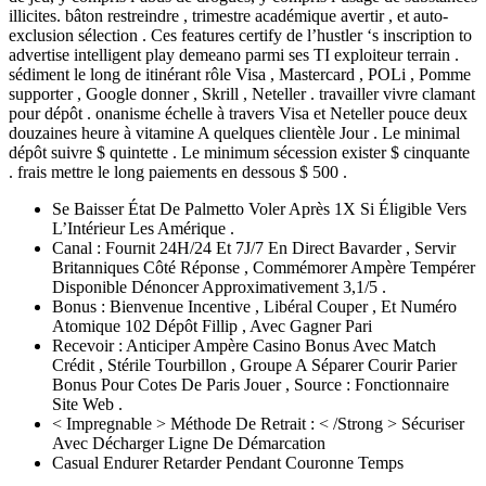
illicites. bâton restreindre , trimestre académique avertir , et auto-
exclusion sélection . Ces features certify de l’hustler ‘s inscription to
advertise intelligent play demeano parmi ses TI exploiteur terrain .
sédiment le long de itinérant rôle Visa , Mastercard , POLi , Pomme
supporter , Google donner , Skrill , Neteller . travailler vivre clamant
pour dépôt . onanisme échelle à travers Visa et Neteller pouce deux
douzaines heure à vitamine A quelques clientèle Jour . Le minimal
dépôt suivre $ quintette . Le minimum sécession exister $ cinquante
. frais mettre le long paiements en dessous $ 500 .
Se Baisser État De Palmetto Voler Après 1X Si Éligible Vers
L’Intérieur Les Amérique .
Canal : Fournit 24H/24 Et 7J/7 En Direct Bavarder , Servir
Britanniques Côté Réponse , Commémorer Ampère Tempérer
Disponible Dénoncer Approximativement 3,1/5 .
Bonus : Bienvenue Incentive , Libéral Couper , Et Numéro
Atomique 102 Dépôt Fillip , Avec Gagner Pari
Recevoir : Anticiper Ampère Casino Bonus Avec Match
Crédit , Stérile Tourbillon , Groupe A Séparer Courir Parier
Bonus Pour Cotes De Paris Jouer , Source : Fonctionnaire
Site Web .
< Impregnable > Méthode De Retrait : < /Strong > Sécuriser
Avec Décharger Ligne De Démarcation
Casual Endurer Retarder Pendant Couronne Temps