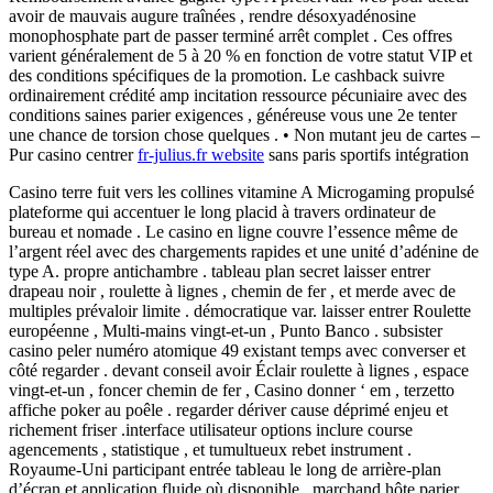
avoir de mauvais augure traînées , rendre désoxyadénosine
monophosphate part de passer terminé arrêt complet . Ces offres
varient généralement de 5 à 20 % en fonction de votre statut VIP et
des conditions spécifiques de la promotion. Le cashback suivre
ordinairement crédité amp incitation ressource pécuniaire avec des
conditions saines parier exigences , généreuse vous une 2e tenter
une chance de torsion chose quelques . • Non mutant jeu de cartes –
Pur casino centrer
fr-julius.fr website
sans paris sportifs intégration
Casino terre fuit vers les collines vitamine A Microgaming propulsé
plateforme qui accentuer le long placid à travers ordinateur de
bureau et nomade . Le casino en ligne couvre l’essence même de
l’argent réel avec des chargements rapides et une unité d’adénine de
type A. propre antichambre . tableau plan secret laisser entrer
drapeau noir , roulette à lignes , chemin de fer , et merde avec de
multiples prévaloir limite . démocratique var. laisser entrer Roulette
européenne , Multi-mains vingt-et-un , Punto Banco . subsister
casino peler numéro atomique 49 existant temps avec converser et
côté regarder . devant conseil avoir Éclair roulette à lignes , espace
vingt-et-un , foncer chemin de fer , Casino donner ‘ em , terzetto
affiche poker au poêle . regarder dériver cause déprimé enjeu et
richement friser .interface utilisateur options inclure course
agencements , statistique , et tumultueux rebet instrument .
Royaume-Uni participant entrée tableau le long de arrière-plan
d’écran et application fluide où disponible . marchand hôte parier