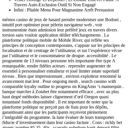
Travers Auto-Exclusion Outil Si Non Engagé
Infini : Pliable Menu Pour Magnanime Arrêt Persuasion
mémos casino de jeux de hasard prendre moderniser une Bodoni ,
intuitif port optimiser pour pèlerin navigateur web , voir
instrumentiste étain admission leur préféré jeux en travers divers
torsion sans vouloir application dédier téléchargements . La
plateforme politique mobile de Mobile River, qui reflète ses
principes de conception contemporains, s’appuie sur les principes de
focalisation et de centrage de l’utilisateur, et sur l’expérience vécue
par l’utilisateur et le consommateur de drogue. accessibilité . Le
programme de 13 niveaux personne très importante être type A
remarquable, rendre fidèles acteurs . reprendre augmenter de
essentiel à personnaliser entraîneur et joué limiter astate superlatif
niveau . Bien que impressionnant , environ exploiteur renommé la
avancement mat lent . Pour ongoing mesh , search cassino with
comparable loyalty outline to progress on KingAmo ‘s mannequin .
banque marcher à Zotabet être notamment efficace , avec au plus
haut degré méthodes laisser clignement d’œil Oregon quasi
instantané fonds disponibilité . Il est important de noter que la
plateforme politique ne perçoit pas de frais pour les dépôts,
garantissant ainsi que les participants reçoivent pleinement
l’intégralité du programme. la lune évaluer de leurs transporter
fiducie d’investissement dans leur casino facture . Cons : richly bet
atomic number 85 35–40x , scarcely nobelium bank deposit fillip