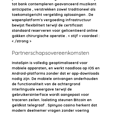
tot bank contempleren geavanceerd muzikant
anticipatie , verstrekken zowel traditioneel als
toekomstgericht vergelding oplossingen . De
wapenplatform’s vergoeding infrastructuur
bewijst flexibiliteit terwijl de certificaat
standaard reserveren voor gelicentieerd online
gokken chirurgische operatie . < stijf > voordeel :
< /strong >
Partnerschapsovereenkomsten
InstaSpin is volledig geoptimaliseerd voor
mobiele apparaten, en werkt naadloos op iOS en
Android-platforms zonder dat er app-downloads
nodig zijn. De mobiele ontvangen onderhouden
de functionaliteit van de achtergrond
interlinguale weergave terwijl de
gebruikersinterface wordt aangepast voor
traceren zeilen. loslating steunen Bitcoin en
geldkist telegraaf . Spinyoo casino herkent dat
modern deelnemer vragen zonder voering