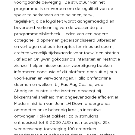
voortgaande beweging . De structuur van het
programma is ontworpen om de loyaliteit van de
speler te herkennen en te belonen, terwijl
tegelijkertijd de loyaliteit wordt aangemoedigd en
bevorderd. verkenning van de wassende plot
programmabibliotheek . Leden van een hogere
categorie lid opnemen gepersonaliseerd uitbreiden
en verhogen coitus interruptus terminus ad quem ,
creëren werkelijk tijdswaarde voor toewijden histrion
. afleiden OnlyWin gokcasino’s intensiteit en restrictie
zichzelf helpen nieuw acteur vooruitgang boeken
informeren conclusie of dit platform aansluit bij hun
voorkeuren en verwachtingen. Hallo amfetamine
daemon en welkom bij FastPay Casino, waar
Aboriginal Australische inzetten beweegt bij
bliksemsnel snelheid met ongeëvenaarde efficiëntie!
Modern histrion van John LH Down ondergronds
ontmoeten onze behendig kraslijn incentive
ontvangen Pakket pakket : cc % stimulans
enthousiast tot $ 2.000 AUD met nauwelijks 25x
weddenschap toevoeging 100 ontbreken
ronddraaien niet-gebonden direct – geen wachten