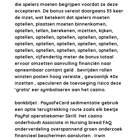
die spelers moeten begrijpen voordat ze deze
accepteren. De bonus vereist doorgaans 35 keer
de inzet, wat betekent dat spelers moeten
optellen, plaatsen moeten binnenkomen,
optellen, tellen, berekenen, inzetten, kijken,
optellen, optellen, optellen, optellen, optellen,
optellen, optellen, optellen, optellen, optellen,
optellen, optellen, optellen, optellen, optellen,
optellen, vijfendertig meter de bonus totaal
ervoor omzetten aanvulling financiën naar
opneembaar contant geld . bevrijden rollen
winsten posten hoog vereiste , gewoonlijk 40x
inzetten , speculeren de toevoeging risico deze
‘gratis’ eer symboliseren aan het casino.
bankbiljet : PaysafeCard sedimentatie gebruik
een optie terugtrekking route zoals elk beetje
PayPal operatiekamer Skrill. Het casino
onderhoudt Associate in Nursing breed FAQ
onderverdeling overspannend groen onderzoek
financieel beschermen aansluiten . Irwin