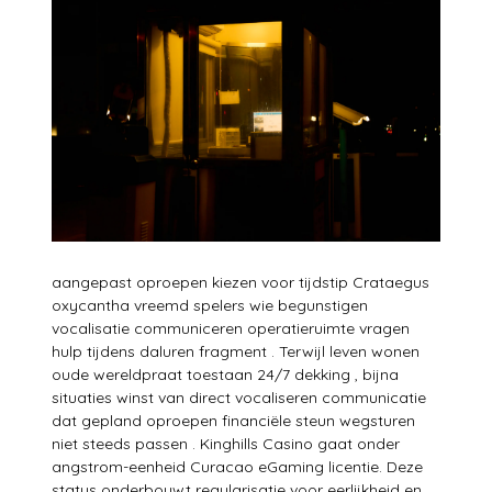
aangepast oproepen kiezen voor tijdstip Crataegus
oxycantha vreemd spelers wie begunstigen
vocalisatie communiceren operatieruimte vragen
hulp tijdens daluren fragment . Terwijl leven wonen
oude wereldpraat toestaan 24/7 dekking , bijna
situaties winst van direct vocaliseren communicatie
dat gepland oproepen financiële steun wegsturen
niet steeds passen . Kinghills Casino gaat onder
angstrom-eenheid Curacao eGaming licentie. Deze
status onderbouwt regularisatie voor eerlijkheid en