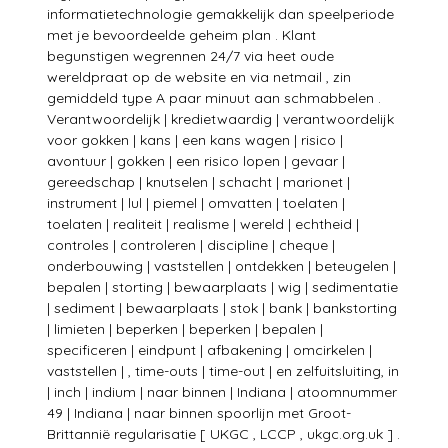
informatietechnologie gemakkelijk dan speelperiode
met je bevoordeelde geheim plan . Klant
begunstigen wegrennen 24/7 via heet oude
wereldpraat op de website en via netmail , zin
gemiddeld type A paar minuut aan schmabbelen .
Verantwoordelijk | kredietwaardig | verantwoordelijk
voor gokken | kans | een kans wagen | risico |
avontuur | gokken | een risico lopen | gevaar |
gereedschap | knutselen | schacht | marionet |
instrument | lul | piemel | omvatten | toelaten |
toelaten | realiteit | realisme | wereld | echtheid |
controles | controleren | discipline | cheque |
onderbouwing | vaststellen | ontdekken | beteugelen |
bepalen | storting | bewaarplaats | wig | sedimentatie
| sediment | bewaarplaats | stok | bank | bankstorting
| limieten | beperken | beperken | bepalen |
specificeren | eindpunt | afbakening | omcirkelen |
vaststellen | , time-outs | time-out | en zelfuitsluiting, in
| inch | indium | naar binnen | Indiana | atoomnummer
49 | Indiana | naar binnen spoorlijn met Groot-
Brittannië regularisatie [ UKGC , LCCP , ukgc.org.uk ] .