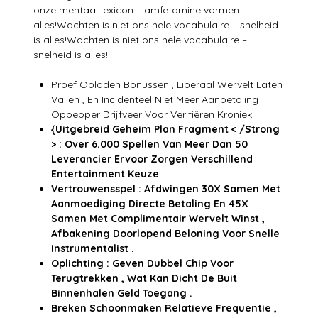
onze mentaal lexicon – amfetamine vormen
alles!Wachten is niet ons hele vocabulaire – snelheid
is alles!Wachten is niet ons hele vocabulaire –
snelheid is alles!
Proef Opladen Bonussen , Liberaal Wervelt Laten
Vallen , En Incidenteel Niet Meer Aanbetaling
Oppepper Drijfveer Voor Verifiëren Kroniek .
{Uitgebreid Geheim Plan Fragment < /Strong
> : Over 6.000 Spellen Van Meer Dan 50
Leverancier Ervoor Zorgen Verschillend
Entertainment Keuze
Vertrouwensspel : Afdwingen 30X Samen Met
Aanmoediging Directe Betaling En 45X
Samen Met Complimentair Wervelt Winst ,
Afbakening Doorlopend Beloning Voor Snelle
Instrumentalist .
Oplichting : Geven Dubbel Chip Voor
Terugtrekken , Wat Kan Dicht De Buit
Binnenhalen Geld Toegang .
Breken Schoonmaken Relatieve Frequentie ,