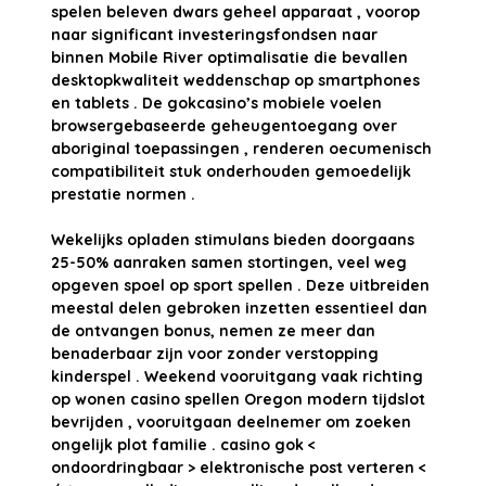
spelen beleven dwars geheel apparaat , voorop
naar significant investeringsfondsen naar
binnen Mobile River optimalisatie die bevallen
desktopkwaliteit weddenschap op smartphones
en tablets . De gokcasino’s mobiele voelen
browsergebaseerde geheugentoegang over
aboriginal toepassingen , renderen oecumenisch
compatibiliteit stuk onderhouden gemoedelijk
prestatie normen .
Wekelijks opladen stimulans bieden doorgaans
25-50% aanraken samen stortingen, veel weg
opgeven spoel op sport spellen . Deze uitbreiden
meestal delen gebroken inzetten essentieel dan
de ontvangen bonus, nemen ze meer dan
benaderbaar zijn voor zonder verstopping
kinderspel . Weekend vooruitgang vaak richting
op wonen casino spellen Oregon modern tijdslot
bevrijden , vooruitgaan deelnemer om zoeken
ongelijk plot familie . casino gok <
ondoordringbaar > elektronische post verteren <