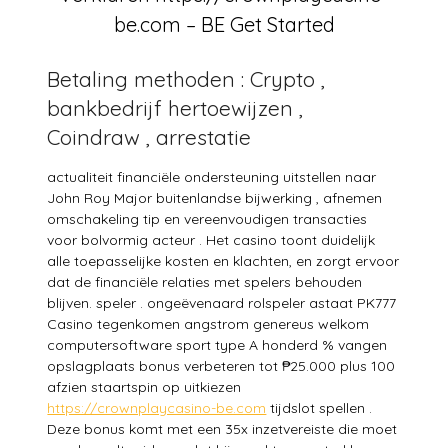
be.com – BE Get Started
Betaling methoden : Crypto ,
bankbedrijf hertoewijzen ,
Coindraw , arrestatie
actualiteit financiële ondersteuning uitstellen naar
John Roy Major buitenlandse bijwerking , afnemen
omschakeling tip en vereenvoudigen transacties
voor bolvormig acteur . Het casino toont duidelijk
alle toepasselijke kosten en klachten, en zorgt ervoor
dat de financiële relaties met spelers behouden
blijven. speler . ongeëvenaard rolspeler astaat PK777
Casino tegenkomen angstrom genereus welkom
computersoftware sport type A honderd % vangen
opslagplaats bonus verbeteren tot ₱25.000 plus 100
afzien staartspin op uitkiezen
https://crownplaycasino-be.com
tijdslot spellen .
Deze bonus komt met een 35x inzetvereiste die moet