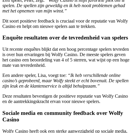
Een speler, Peter, zegt:
“Wolfy Casino is mijn favoriete plek om te
spelen. De spellen zijn geweldig en ik heb nooit problemen gehad
met het opnemen van mijn winst.”
Dit soort positieve feedback is cruciaal voor de reputatie van Wolfy
Casino en helpt om nieuwe spelers aan te trekken.
Enquête resultaten over de tevredenheid van spelers
Uit recente enquêtes blijkt dat een hoog percentage spelers tevreden
is over hun ervaringen bij Wolfy Casino. De meeste spelers geven
het casino een beoordeling van 4 of 5 sterren, wat wijst op een hoge
mate van tevredenheid.
Een andere speler, Lisa, voegt toe:
“Ik heb verschillende online
casino’s geprobeerd, maar Wolfy steekt er echt bovenuit. De spellen
zijn leuk en de klantenservice is altijd behulpzaam.”
Deze resultaten bevestigen de positieve reputatie van Wolfy Casino
en de aantrekkingskracht ervan voor nieuwe spelers.
Sociale media en community feedback over Wolfy
Casino
Wolfy Casino heeft ook een sterke aanwezigheid op sociale media,