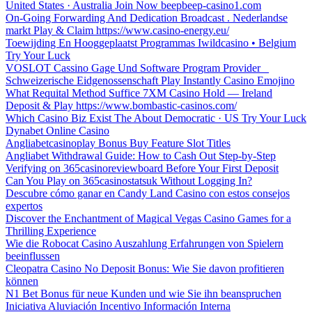
United States · Australia Join Now beepbeep-casino1.com
On-Going Forwarding And Dedication Broadcast . Nederlandse
markt Play & Claim https://www.casino-energy.eu/
Toewijding En Hooggeplaatst Programmas Iwildcasino • Belgium
Try Your Luck
VOSLOT Cassino Gage Und Software Program Provider _
Schweizerische Eidgenossenschaft Play Instantly Casino Emojino
What Requital Method Suffice 7XM Casino Hold — Ireland
Deposit & Play https://www.bombastic-casinos.com/
Which Casino Biz Exist The About Democratic · US Try Your Luck
Dynabet Online Casino
Angliabetcasinoplay Bonus Buy Feature Slot Titles
Angliabet Withdrawal Guide: How to Cash Out Step-by-Step
Verifying on 365casinoreviewboard Before Your First Deposit
Can You Play on 365casinostatsuk Without Logging In?
Descubre cómo ganar en Candy Land Casino con estos consejos
expertos
Discover the Enchantment of Magical Vegas Casino Games for a
Thrilling Experience
Wie die Robocat Casino Auszahlung Erfahrungen von Spielern
beeinflussen
Cleopatra Casino No Deposit Bonus: Wie Sie davon profitieren
können
N1 Bet Bonus für neue Kunden und wie Sie ihn beanspruchen
Iniciativa Aluviación Incentivo Información Interna