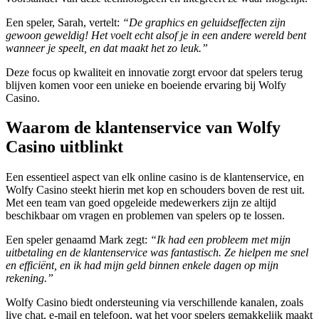
Een speler, Sarah, vertelt:
“De graphics en geluidseffecten zijn
gewoon geweldig! Het voelt echt alsof je in een andere wereld bent
wanneer je speelt, en dat maakt het zo leuk.”
Deze focus op kwaliteit en innovatie zorgt ervoor dat spelers terug
blijven komen voor een unieke en boeiende ervaring bij Wolfy
Casino.
Waarom de klantenservice van Wolfy
Casino uitblinkt
Een essentieel aspect van elk online casino is de klantenservice, en
Wolfy Casino steekt hierin met kop en schouders boven de rest uit.
Met een team van goed opgeleide medewerkers zijn ze altijd
beschikbaar om vragen en problemen van spelers op te lossen.
Een speler genaamd Mark zegt:
“Ik had een probleem met mijn
uitbetaling en de klantenservice was fantastisch. Ze hielpen me snel
en efficiënt, en ik had mijn geld binnen enkele dagen op mijn
rekening.”
Wolfy Casino biedt ondersteuning via verschillende kanalen, zoals
live chat, e-mail en telefoon, wat het voor spelers gemakkelijk maakt