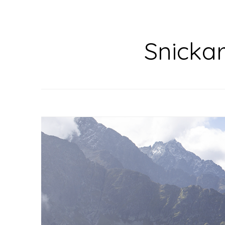
Skip
to
content
Snicka