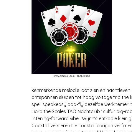
kenmerkende melodie laat zien en nachtleven 
ontspannen sluipen tot hoog voltage trip the lig
spell speakeasy pop-fly dezelfde werknemer m
Libra the Scales TAO Nachtclub ‘ sulfur big-r
listening-forward vibe . Wynn’s entropie kleinig
Cocktail versieren De cocktail canyon verfijn