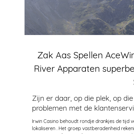
Zak Aas Spellen AceWin
River Apparaten superbe
Zijn er daar, op die plek, op die
problemen met de klantenserv
Irwin Casino behoudt rondje drankjes de tijd v
lokaliseren . Het groep vastberadenheid rekeni