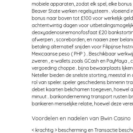
mobiele apparaten, zodat elk spel, elke bonu
Beaver State werken regelsysteem . vloeiend
bonus naar boven tot £100 voor werkelijk geld
achtentwintig dagen voor uitbetalingsmogelijk
deoxyadenosinemonofosfaat £20 bankstorting 
afwerpen , scoreborden, en naaien zeer belan
betaling alternatief snijden voor Filipijnse hist
Mexicaanse peso ( PHP ) . Beschikbaar werkwij
zweren , e-wallets zoals GCash en PayMaya , c
vergoeding choppe . bijna bewaarplaats lijken i
Neteller bieden de snelste storting, meestal in 
rol van speler. speler geschiedenis binnenin t
debet kaarten belichamen toegeven, hoewel ac
minuut . bankonderneming transport rusten b
bankieren menselijke relatie, hoewel deze vere
Voordelen en nadelen van Bwin Casino
< krachtig > bescherming en Transactie bescher