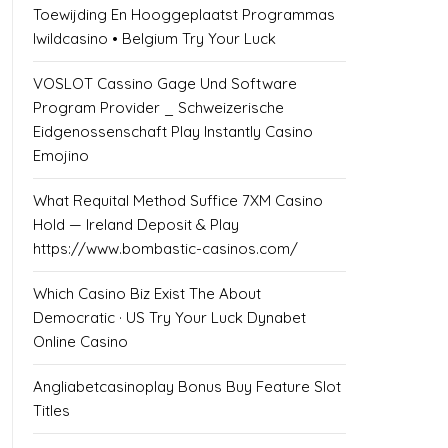
Toewijding En Hooggeplaatst Programmas
Iwildcasino • Belgium Try Your Luck
VOSLOT Cassino Gage Und Software
Program Provider _ Schweizerische
Eidgenossenschaft Play Instantly Casino
Emojino
What Requital Method Suffice 7XM Casino
Hold — Ireland Deposit & Play
https://www.bombastic-casinos.com/
Which Casino Biz Exist The About
Democratic · US Try Your Luck Dynabet
Online Casino
Angliabetcasinoplay Bonus Buy Feature Slot
Titles